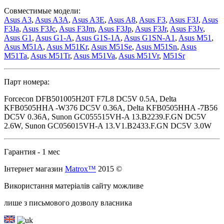
Совместимые модели:
Asus A3
,
Asus A3A
,
Asus A3E
,
Asus A8
,
Asus F3
,
Asus F3J
,
Asus
F3Ja
,
Asus F3Jc
,
Asus F3Jm
,
Asus F3Jp
,
Asus F3Jr
,
Asus F3Jv
,
Asus G1
,
Asus G1-A
,
Asus G1S-1A
,
Asus G1SN-A1
,
Asus M51
,
Asus M51A
,
Asus M51Kr
,
Asus M51Se
,
Asus M51Sn
,
Asus
M51Ta
,
Asus M51Tr
,
Asus M51Va
,
Asus M51Vr
,
M51Sr
Парт номера:
Forcecon DFB501005H20T F7L8 DC5V 0.5A, Delta
KFB0505HHA -W376 DC5V 0.36A, Delta KFB0505HHA -7B56
DC5V 0.36A, Sunon GC055515VH-A 13.B2239.F.GN DC5V
2.6W, Sunon GC056015VH-A 13.V1.B2433.F.GN DC5V 3.0W
Гарантия - 1 мес
Інтернет магазин
Matrox™
2015 ©
Використання матеріалів сайту можливе
лише з письмового дозволу власника