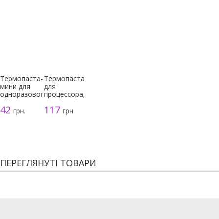
Термопаста-
Термопаста
мини для
для
одноразового
процессора,
использования
серая, 3г
42
117
грн.
грн.
ПЕРЕГЛЯНУТІ ТОВАРИ