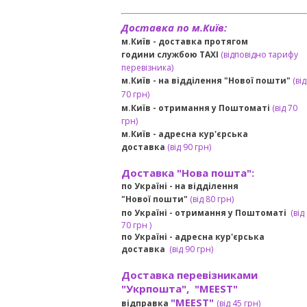
Доставка по м.Київ:
м.Київ - доставка протягом
години службою TAXI
(відповідно тарифу
перевізника)
м.Київ - на відділення "Нової пошти"
(від
70 грн)
м.Київ -
отримання у Поштоматі
(від 70
грн)
м.Київ -
адресна кур'єрська
доставка
(
від
90 грн
)
Доставка "Нова пошта":
по Україні -
на відділення
"Нової пошти"
(від 80 грн)
по Україні - отримання у
Поштоматі
(від
7
0 грн
)
по Україні - адресна кур'єрська
доставка
(
від
90 грн)
Доставка перевізниками
"Укрпошта", "MEEST"
"MEEST"
відправка
(від 45 грн
)