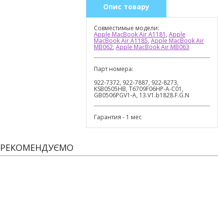
Опис товару
Совместимые модели:
Apple MacBook Air A1181
,
Apple
MacBook Air A1185
,
Apple MacBook Air
MB062
,
Apple MacBook Air MB063
Парт номера:
922-7372, 922-7887, 922-8273,
KSB0505HB, T6709F06HP-A-C01,
GB0506PGV1-A, 13.V1.b1828.F.G.N
Гарантия - 1 мес
РЕКОМЕНДУЄМО