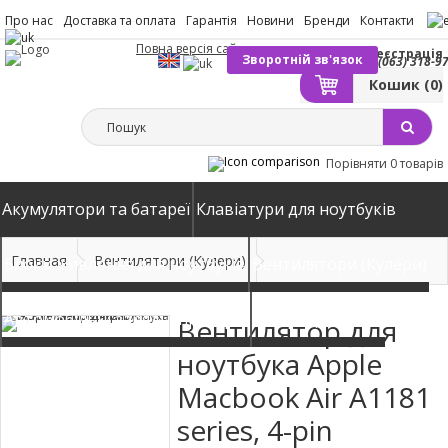
Про нас
Доставка та оплата
Гарантія
Новини
Бренди
Контакти
Повна версія сайту
Вхід
Реєстрація
Зворотній зв'язок
(063) 318-9
Кошик
(0)
Порівняти
0 товарів
Акумулятори та батареї
Клавіатури для ноутбуків
Главная
Вентилятори (Кулери)
Блоки живлення для ноутбуків
Вентилятори (Кулери)
Автомобільні зарядні пристрої
Матриці екрани
Вентилятор для
ноутбука Apple
Macbook Air A1181
series, 4-pin