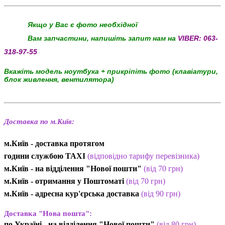
Якщо у Вас є фото необхідної
Вам запчастини, напишіть запит нам на
VIBER:
063-
318-97-55
Вкажіть модель ноутбука + прикріпіть фото (клавіатури,
блок живлення, вентилятора)
Доставка по м.Київ:
м.Київ - доставка протягом
години службою TAXI
(відповідно тарифу перевізника)
м.Київ - на відділення "Нової пошти"
(від 70 грн)
м.Київ -
отримання у Поштоматі
(від 70 грн)
м.Київ -
адресна кур'єрська доставка
(
від
90 грн
)
Доставка "Нова пошта":
по Україні -
на відділення "Нової пошти"
(від 80 грн)