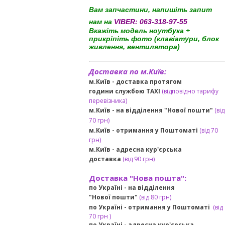
Вам запчастини, напишіть запит
нам на
VIBER:
063-318-97-55
Вкажіть модель ноутбука +
прикріпіть фото (клавіатури, блок
живлення, вентилятора)
Доставка по м.Київ:
м.Київ - доставка протягом
години службою TAXI
(відповідно тарифу
перевізника)
м.Київ - на відділення "Нової пошти"
(від
70 грн)
м.Київ -
отримання у Поштоматі
(від 70
грн)
м.Київ -
адресна кур'єрська
доставка
(
від
90 грн
)
Доставка "Нова пошта":
по Україні -
на відділення
"Нової пошти"
(від 80 грн)
по Україні - отримання у
Поштоматі
(від
7
0 грн
)
по Україні - адресна кур'єрська