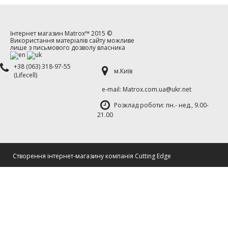
Інтернет магазин
Matrox™
2015 ©
Використання матеріалів сайту можливе
лише з письмового дозволу власника
+38 (063) 318-97-55
м.Київ
(Lifecell)
е-mаil: Matrox.com.ua@ukr.net
Розклад роботи: пн.- нед., 9.00-
21.00
Cтворення інтернет-магазину компанія Cutting Edge