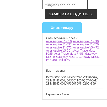
Опис товару
Совместимые модели:
Acer Aspire E1-510
,
Acer Aspire E1-530
,
Acer Aspire E1-532
,
Acer Aspire E1-570
,
Acer Aspire E1-572
,
Acer Aspire V5-472
,
Acer Aspire V5-561
,
Acer TravelMate
P255
,
Acer TravelMate P455
,
Gateway
NE510
,
Gateway NE530
,
Gateway NE532
,
Packard Bell TE69
Парт номера:
DC28000CQS0, MF60070V1-C150-G99,
23.MEPN2.001, DFS501105FQ0T-FCAR,
23.M8EN2.001,MF60070V1-C200-G99
Гарантия - 1 мес