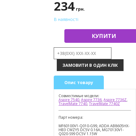
234
грн.
В наявності
КУПИТИ
Опис товару
Совместимые модели:
Aspire 7540
,
Aspire 7736
,
Aspire 7736Z
,
TravelMate 7740
,
TravelMate 7740Z
Парт номера:
MF60100V1-Q010-G99, ADDA AB8605HX-
HB3 CWZY5 DC5V 0.16A, MG70130V1-
Q020-S99 DC5V 1.15W