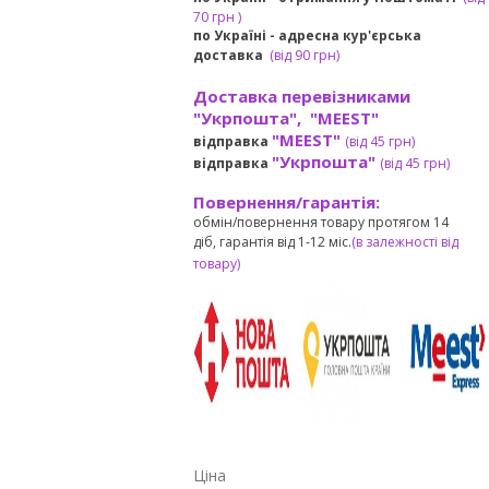
7
0 грн
)
по Україні - адресна кур'єрська
доставка
(
від
90 грн)
Доставка перевізниками
"Укрпошта", "MEEST"
"MEEST"
відправка
(від 45 грн
)
"Укрпошта"
відправка
(від 45 грн
)
Повернення/гарантія:
обмін/повернення товару протягом 14
діб, гарантія від 1-12 міс.
(в залежності від
товару)
Ціна