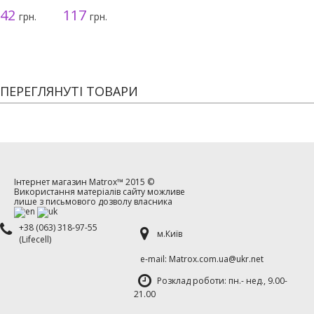
использования
серая, 3г
42
117
грн.
грн.
ПЕРЕГЛЯНУТІ ТОВАРИ
Інтернет магазин
Matrox™
2015 ©
Використання матеріалів сайту можливе
лише з письмового дозволу власника
+38 (063) 318-97-55
м.Київ
(Lifecell)
е-mаil: Matrox.com.ua@ukr.net
Розклад роботи: пн.- нед., 9.00-
21.00