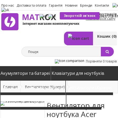
Про нас
Доставка та оплата
Гарантія
Новини
Бренди
Контакти
Вхід
Реєстрація
Зворотній зв'язок
(063) 318-9
Повна версія сайту
Кошик
(0)
Порівняти
0 товарів
Акумулятори та батареї
Клавіатури для ноутбуків
Главная
Вентилятори (Кулери)
Блоки живлення для ноутбуків
Вентилятори (Кулери)
Автомобільні зарядні пристрої
Матриці екрани
Вентилятор для
ноутбука Acer