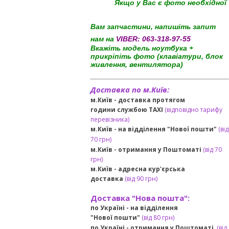
Якщо у Вас є фото необхідної
Вам запчастини, напишіть запит
нам на
VIBER:
063-318-97-55
Вкажіть модель ноутбука +
прикріпіть фото (клавіатури, блок
живлення, вентилятора)
Доставка по м.Київ:
м.Київ - доставка протягом
години службою TAXI
(відповідно тарифу
перевізника)
м.Київ - на відділення "Нової пошти"
(від
70 грн)
м.Київ -
отримання у Поштоматі
(від 70
грн)
м.Київ -
адресна кур'єрська
доставка
(
від
90 грн
)
Доставка "Нова пошта":
по Україні -
на відділення
"Нової пошти"
(від 80 грн)
по Україні - отримання у
Поштоматі
(від