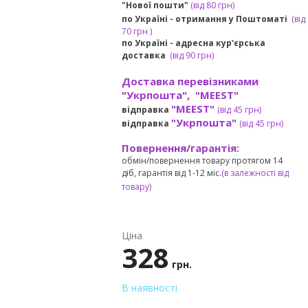
"Нової пошти"
(від 80 грн)
по Україні - отримання у
Поштоматі
(від
7
0 грн
)
по Україні - адресна кур'єрська
доставка
(
від
90 грн)
Доставка перевізниками
"Укрпошта", "MEEST"
"MEEST"
відправка
(від 45 грн
)
"Укрпошта"
відправка
(від 45 грн
)
Повернення/гарантія:
обмін/повернення товару протягом 14
діб, гарантія від 1-12 міс.
(в залежності від
товару)
Ціна
328
грн.
В наявності