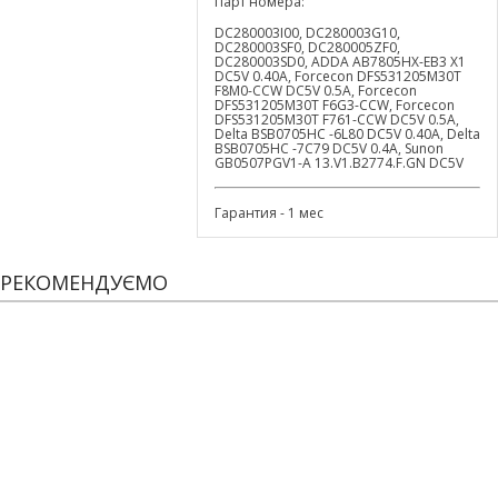
Парт номера:
DC280003I00, DC280003G10,
DC280003SF0, DC280005ZF0,
DC280003SD0, ADDA AB7805HX-EB3 X1
DC5V 0.40A, Forcecon DFS531205M30T
F8M0-CCW DC5V 0.5A, Forcecon
DFS531205M30T F6G3-CCW, Forcecon
DFS531205M30T F761-CCW DC5V 0.5A,
Delta BSB0705HC -6L80 DC5V 0.40A, Delta
BSB0705HC -7C79 DC5V 0.4A, Sunon
GB0507PGV1-A 13.V1.B2774.F.GN DC5V
Гарантия - 1 мес
РЕКОМЕНДУЄМО