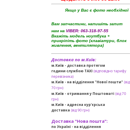
Якщо у Вас є фото необхідної
Вам запчастини, напишіть запит
нам на
VIBER:
063-318-97-55
Вкажіть модель ноутбука +
прикріпіть фото (клавіатури, блок
живлення, вентилятора)
Доставка по м.Київ:
м.Київ - доставка протягом
години службою TAXI
(відповідно тарифу
перевізника)
м.Київ - на відділення "Нової пошти"
(від
70 грн)
м.Київ -
отримання у Поштоматі
(від 70
грн)
м.Київ -
адресна кур'єрська
доставка
(
від
90 грн
)
Доставка "Нова пошта":
по Україні -
на відділення