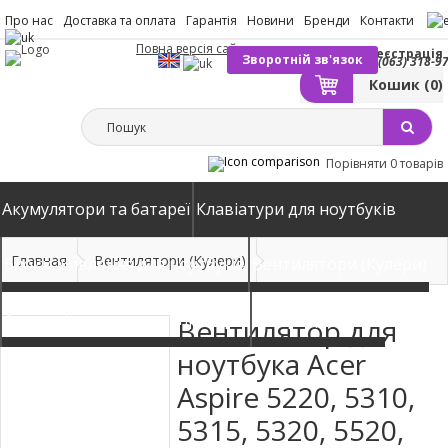
Про нас
Доставка та оплата
Гарантія
Новини
Бренди
Контакти
Повна версія сайту
Вхід
Реєстрація
Зворотній зв'язок
(063) 318-9
Кошик
(0)
Порівняти
0 товарів
Акумулятори та батареї
Клавіатури для ноутбуків
Главная
Вентилятори (Кулери)
Блоки живлення для ноутбуків
Вентилятори (Кулери)
Автомобільні зарядні пристрої
Матриці екрани
Вентилятор для
ноутбука Acer
Aspire 5220, 5310,
5315, 5320, 5520,