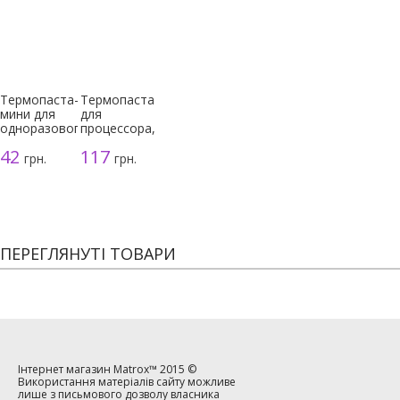
Термопаста-
Термопаста
мини для
для
одноразового
процессора,
использования
серая, 3г
42
117
грн.
грн.
ПЕРЕГЛЯНУТІ ТОВАРИ
Інтернет магазин
Matrox™
2015 ©
Використання матеріалів сайту можливе
лише з письмового дозволу власника