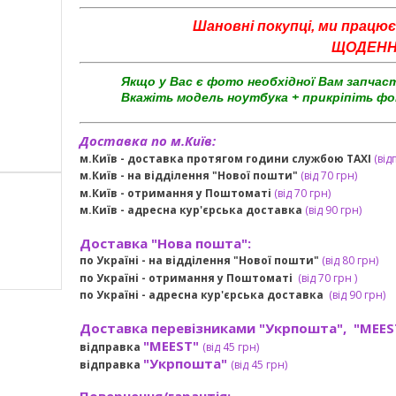
Шановні покупці, ми працює
ЩОДЕННО 
Якщо у Вас є фото необхідної Вам запчас
Вкажіть модель ноутбука + прикріпіть фо
Доставка по м.Київ:
м.Київ - доставка протягом години службою TAXI
(від
м.Київ - на відділення "Нової пошти"
(від 70 грн)
м.Київ -
отримання у Поштоматі
(від 70 грн)
м.Київ -
адресна кур'єрська доставка
(
від
90 грн
)
Доставка "Нова пошта":
по Україні -
на відділення "Нової пошти"
(від 80 грн)
по Україні - отримання у
Поштоматі
(від 7
0 грн
)
по Україні - адресна кур'єрська доставка
(
від
90 грн)
Доставка перевізниками "Укрпошта", "MEES
"MEEST"
відправка
(від 45 грн
)
"Укрпошта"
відправка
(від 45 грн
)