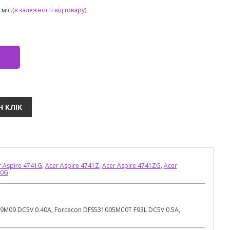
міс.
(в залежності від товару)
r Aspire 4741G
,
Acer Aspire 4741Z
,
Acer Aspire 4741ZG
,
Acer
40G
9M09 DC5V 0.40A, Forcecon DFS531005MC0T F93L DC5V 0.5A,