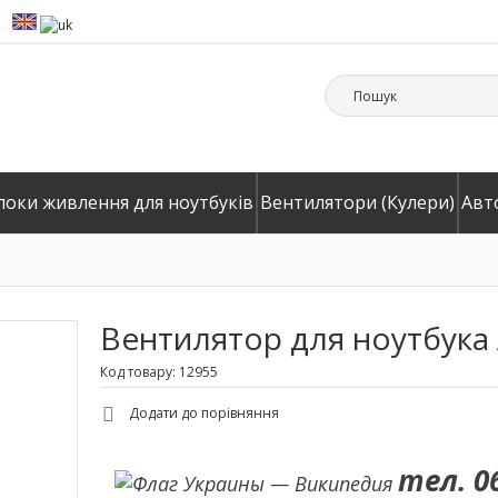
локи живлення для ноутбуків
Вентилятори (Кулери)
Авт
Вентилятор для ноутбука Ac
Код товару: 12955
Додати до порівняння
тел. 0