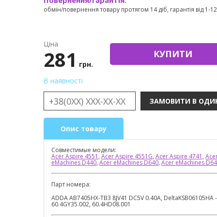
Повернення/гарантія:
обмін/повернення товару протягом 14 діб, гарантія від 1-12 
Ціна
281
КУПИТИ
грн.
В наявності
Опис товару
Совместимые модели:
Acer Aspire 4551
,
Acer Aspire 4551G
,
Acer Aspire 4741
,
Ace
eMachines D440
,
Acer eMachines D640
,
Acer eMachines D6
Парт номера:
ADDA AB7405HX-TB3 8JV41 DC5V 0.40A, DeltaKSB06105HA -
60.4GY35.002, 60.4HD08.001