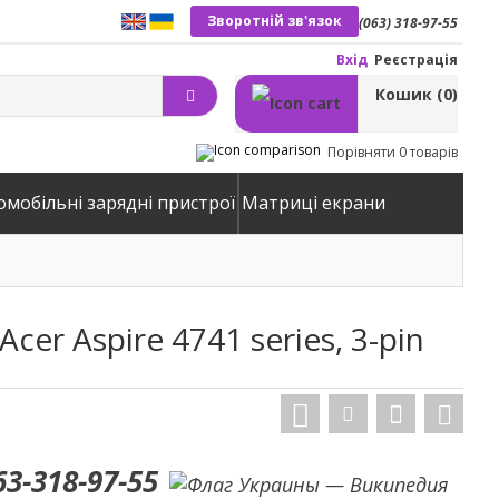
Зворотній зв'язок
(063) 318-97-55
Вхід
Реєстрація
Кошик
(0)
Порівняти
0 товарів
омобільні зарядні пристрої
Матриці екрани
er Aspire 4741 series, 3-pin
63-318-97-55