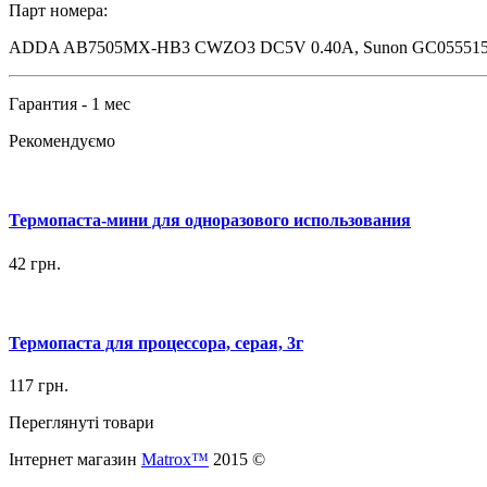
Парт номера:
ADDA AB7505MX-HB3 CWZO3 DC5V 0.40A, Sunon GC055515
Гарантия - 1 мес
Рекомендуємо
Термопаста-мини для одноразового использования
42
грн.
Термопаста для процессора, серая, 3г
117
грн.
Переглянуті товари
Інтернет магазин
Matrox™
2015 ©