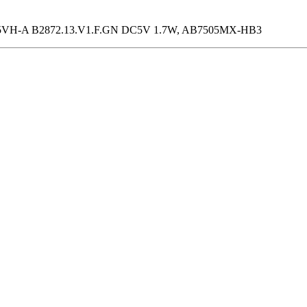
VH-A B2872.13.V1.F.GN DC5V 1.7W, AB7505MX-HB3