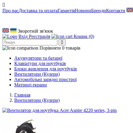
Про нас
Доставка та оплата
Гарантія
Новини
Бренди
Контакти
Зворотній зв'язок
Вхід
Реєстрація
Кошик
(0)
Порівняти
0 товарів
Акумулятори та батареї
Клавіатури для ноутбуків
Блоки живлення для ноутбуків
Вентилятори (Кулери)
Автомобільні зарядні пристрої
Матриці екрани
Главная
Вентилятори (Кулери)