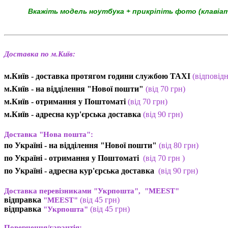
Вкажіть модель ноутбука + прикріпіть фото (клавіа
Доставка по м.Київ:
м.Київ - доставка протягом години службою TAXI
(відповід
м.Київ - на відділення "Нової пошти"
(від 70 грн)
м.Київ -
отримання у Поштоматі
(від 70 грн)
м.Київ -
адресна кур'єрська доставка
(
від
90 грн
)
Доставка "Нова пошта":
по Україні -
на відділення "Нової пошти"
(від 80 грн)
по Україні - отримання у
Поштоматі
(від 7
0 грн
)
по Україні - адресна кур'єрська доставка
(
від
90 грн)
Доставка перевізниками "Укрпошта", "MEEST"
відправка
(від 45 грн
)
"MEEST"
відправка
(від 45 грн
)
"Укрпошта"
Повернення/гарантія: