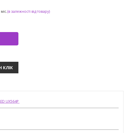
міс.
(в залежності від товару)
OLED UX564P