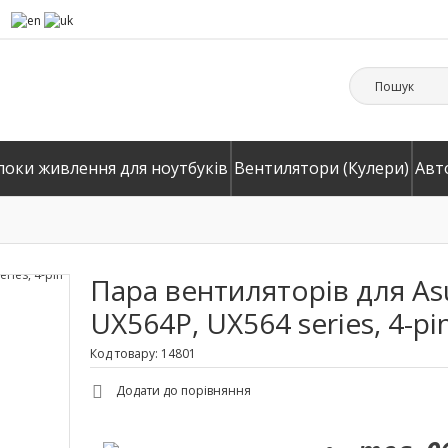
локи живлення для ноутбуків
Вентилятори (Кулери)
Авт
Пара вентиляторів для As
UX564P, UX564 series, 4-pi
Код товару: 14801
Додати до порівняння