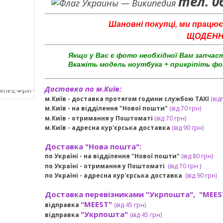
тел. 0
Шановні покупці, ми працює
ЩОДЕННО 
Якщо у Вас є фото необхідної Вам запчас
Вкажіть модель ноутбука + прикріпіть фо
Доставка по м.Київ:
м.Київ - доставка протягом години службою TAXI
(від
м.Київ - на відділення "Нової пошти"
(від 70 грн)
м.Київ -
отримання у Поштоматі
(від 70 грн)
м.Київ -
адресна кур'єрська доставка
(
від
90 грн
)
Доставка "Нова пошта":
по Україні -
на відділення "Нової пошти"
(від 80 грн)
по Україні - отримання у
Поштоматі
(від 7
0 грн
)
по Україні - адресна кур'єрська доставка
(
від
90 грн)
Доставка перевізниками "Укрпошта", "MEES
"MEEST"
відправка
(від 45 грн
)
"Укрпошта"
відправка
(від 45 грн
)