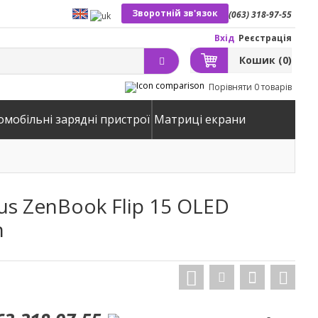
Зворотній зв'язок
(063) 318-97-55
Вхід
Реєстрація
Кошик
(0)
Порівняти
0 товарів
омобільні зарядні пристрої
Матриці екрани
us ZenBook Flip 15 OLED
n