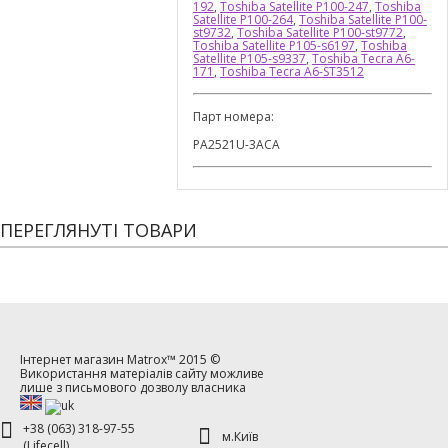
192
,
Toshiba Satellite P100-247
,
Toshiba
Satellite P100-264
,
Toshiba Satellite P100-
st9732
,
Toshiba Satellite P100-st9772
,
Toshiba Satellite P105-s6197
,
Toshiba
Satellite P105-s9337
,
Toshiba Tecra A6-
171
,
Toshiba Tecra A6-ST3512
Парт номера:
PA2521U-3ACA
ПЕРЕГЛЯНУТІ ТОВАРИ
Інтернет магазин
Matrox™
2015 ©
Використання матеріалів сайту можливе
лише з письмового дозволу власника
+38 (063) 318-97-55
м.Київ
(Lifecell)