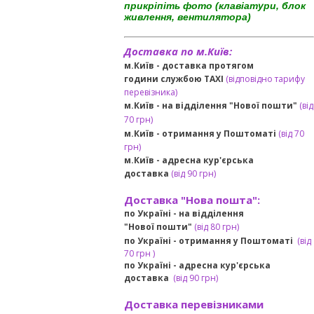
прикріпіть фото (клавіатури, блок
живлення, вентилятора)
Доставка по м.Київ:
м.Київ - доставка протягом
години службою TAXI
(відповідно тарифу
перевізника)
м.Київ - на відділення "Нової пошти"
(від
70 грн)
м.Київ -
отримання у Поштоматі
(від 70
грн)
м.Київ -
адресна кур'єрська
доставка
(
від
90 грн
)
Доставка "Нова пошта":
по Україні -
на відділення
"Нової пошти"
(від 80 грн)
по Україні - отримання у
Поштоматі
(від
7
0 грн
)
по Україні - адресна кур'єрська
доставка
(
від
90 грн)
Доставка перевізниками