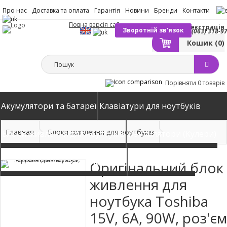
Про нас
Доставка та оплата
Гарантія
Новини
Бренди
Контакти
Повна версія сайту
Вхід
Реєстрація
Зворотній зв'язок
(063) 318-9
Кошик
(0)
Порівняти
0 товарів
Акумулятори та батареї
Клавіатури для ноутбуків
Главная
Блоки живлення для ноутбуків
Блоки живлення для ноутбуків
Вентилятори (Кулери)
Автомобільні зарядні пристрої
Матриці екрани
Оригінальний блок
живлення для
ноутбука Toshiba
15V, 6A, 90W, роз'єм