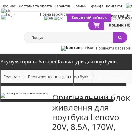
Про нас
Доставка та оплата
Гарантія
Новини
Бренди
Контакти
Повна версія сайту
Вхід
Реєстрація
Зворотній зв'язок
(063) 318-9
Кошик
(0)
Порівняти
0 товарів
Акумулятори та батареї
Клавіатури для ноутбуків
Главная
Блоки живлення для ноутбуків
Блоки живлення для ноутбуків
Вентилятори (Кулери)
Автомобільні зарядні пристрої
Матриці екрани
Оригінальний блок
живлення для
ноутбука Lenovo
20V, 8.5A, 170W,