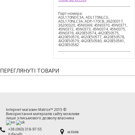
Парт номера:
ADL170NDC3A, ADL170NLC3,
ADL170NLC3A, ADP-170CB, 36200317,
36200320, 45N0369, 45N0370, 45N0371,
45N0372, 45N0373, 45N0374, 45N0375,
45N0376, 4X20E50574, 4X20E50575,
4X20E50576, 4X20E50577, 4X20E50578,
4X20E50579, 4X20E50580, 4X20E50581,
4X20E50582
ПЕРЕГЛЯНУТІ ТОВАРИ
Інтернет магазин
Matrox™
2015 ©
Використання матеріалів сайту можливе
лише з письмового дозволу власника
+38 (063) 318-97-55
м.Київ
(Lifecell)