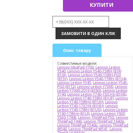
КУПИТИ
Опис товару
Совместимые модели:
Lenovo IdeaPad Y700
,
Lenovo Legion
Y540
,
Lenovo Legion Y540-15IRH (81RJ
81SX)
,
Lenovo Legion Y540-15IRH-PG0
(81SY)
,
Lenovo Legion Y540-17IRH (81Q4)
,
Lenovo Legion Y545
,
Lenovo Legion Y545-
PG0 (81T2)
,
Lenovo Legion Y7000
,
Lenovo
Legion Y7000-2019 (81NS)
,
Lenovo Legion
Y740
,
Lenovo Legion Y740-15ICHg (81HE)
,
Lenovo Legion Y740-15IRH (81UF)
,
Lenovo
Legion Y740-15IRHg (81UH)
,
Lenovo
Legion Y740-17ICHg (81HH)
,
Lenovo
Legion Y740-17IRH (81UG)
,
Lenovo Legion
Y740-17IRHg (81UJ)
,
Lenovo Legion Y920
Y920-17IKB
,
Lenovo ThinkPad P50
,
Lenovo
ThinkPad T440
,
Lenovo ThinkPad T440p
,
Lenovo ThinkPad T540p
,
Lenovo ThinkPad
W540
,
Lenovo ThinkPad W541
,
Lenovo
ThinkPad W550s