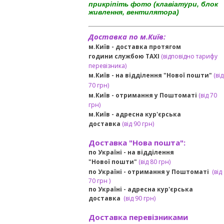
прикріпіть фото (клавіатури, блок
живлення, вентилятора)
Доставка по м.Київ:
м.Київ - доставка протягом
години службою TAXI
(відповідно тарифу
перевізника)
м.Київ - на відділення "Нової пошти"
(від
70 грн)
м.Київ -
отримання у Поштоматі
(від 70
грн)
м.Київ -
адресна кур'єрська
доставка
(
від
90 грн
)
Доставка "Нова пошта":
по Україні -
на відділення
"Нової пошти"
(від 80 грн)
по Україні - отримання у
Поштоматі
(від
7
0 грн
)
по Україні - адресна кур'єрська
доставка
(
від
90 грн)
Доставка перевізниками