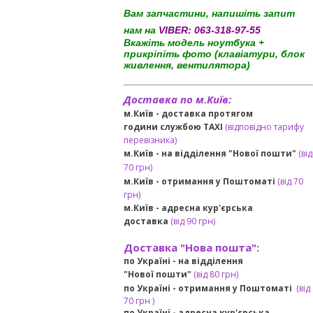
Вам запчастини, напишіть запит
нам на
VIBER:
063-318-97-55
Вкажіть модель ноутбука +
прикріпіть фото (клавіатури, блок
живлення, вентилятора)
Доставка по м.Київ:
м.Київ - доставка протягом
години службою TAXI
(відповідно тарифу
перевізника)
м.Київ - на відділення "Нової пошти"
(від
70 грн)
м.Київ -
отримання у Поштоматі
(від 70
грн)
м.Київ -
адресна кур'єрська
доставка
(
від
90 грн
)
Доставка "Нова пошта":
по Україні -
на відділення
"Нової пошти"
(від 80 грн)
по Україні - отримання у
Поштоматі
(від
7
0 грн
)
по Україні - адресна кур'єрська