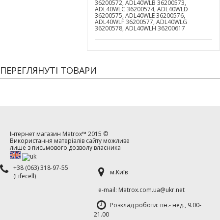
36200572, ADL40WLB 36200573,
ADL40WLC 36200574, ADL40WLD
36200575, ADL40WLE 36200576,
ADL40WLF 36200577, ADL40WLG
36200578, ADL40WLH 36200617
ПЕРЕГЛЯНУТІ ТОВАРИ
Інтернет магазин
Matrox™
2015 ©
Використання матеріалів сайту можливе
лише з письмового дозволу власника
+38 (063) 318-97-55
м.Київ
(Lifecell)
е-mаil: Matrox.com.ua@ukr.net
Розклад роботи: пн.- нед., 9.00-
21.00