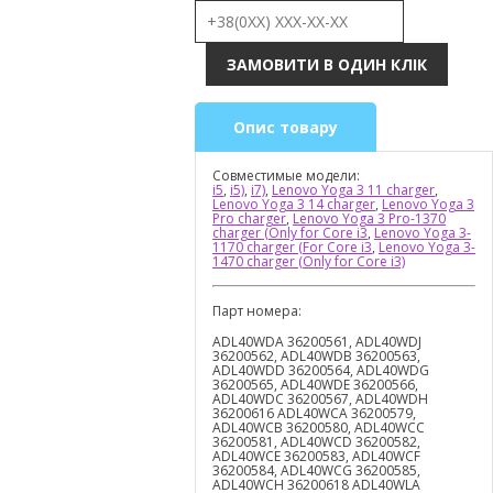
Опис товару
Совместимые модели:
i5
,
i5)
,
i7)
,
Lenovo Yoga 3 11 charger
,
Lenovo Yoga 3 14 charger
,
Lenovo Yoga 3
Pro charger
,
Lenovo Yoga 3 Pro-1370
charger (Only for Core i3
,
Lenovo Yoga 3-
1170 charger (For Core i3
,
Lenovo Yoga 3-
1470 charger (Only for Core i3)
Парт номера:
ADL40WDA 36200561, ADL40WDJ
36200562, ADL40WDB 36200563,
ADL40WDD 36200564, ADL40WDG
36200565, ADL40WDE 36200566,
ADL40WDC 36200567, ADL40WDH
36200616 ADL40WCA 36200579,
ADL40WCB 36200580, ADL40WCC
36200581, ADL40WCD 36200582,
ADL40WCE 36200583, ADL40WCF
36200584, ADL40WCG 36200585,
ADL40WCH 36200618 ADL40WLA