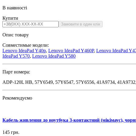
В наявності
Купити
Опис товару
Совместимые модели:
Lenovo IdeaPad Y40p
,
Lenovo IdeaPad Y460P
,
Lenovo IdeaPad Y4
IdeaPad Y570
,
Lenovo IdeaPad Y580
Парт номера:
ADP-120L HB, 57Y6549, 57Y6547, 57Y6556, 41A9734, 41A9732,
Рекомендуємо
Кабель живлення до ноутбука 3-контактний (мікімаус), чор
145
грн.