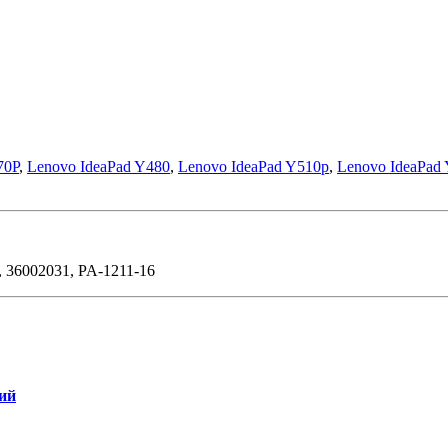
70P
,
Lenovo IdeaPad Y480
,
Lenovo IdeaPad Y510p
,
Lenovo IdeaPad
 36002031, PA-1211-16
ний