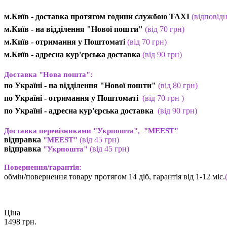
м.Київ - доставка протягом години службою TAXI
(відповід
м.Київ - на відділення "Нової пошти"
(від 70 грн)
м.Київ -
отримання у Поштоматі
(від 70 грн)
м.Київ -
адресна кур'єрська доставка
(
від
90 грн
)
Доставка "Нова пошта":
по Україні -
на відділення "Нової пошти"
(від 80 грн)
по Україні - отримання у
Поштоматі
(від 7
0 грн
)
по Україні - адресна кур'єрська доставка
(
від
90 грн)
Доставка перевізниками "Укрпошта", "MEEST"
відправка
(від 45 грн
)
"MEEST"
відправка
(від 45 грн
)
"Укрпошта"
Повернення/гарантія:
обмін/повернення товару протягом 14 діб, гарантія від 1-12 міс.
Ціна
1498
грн.