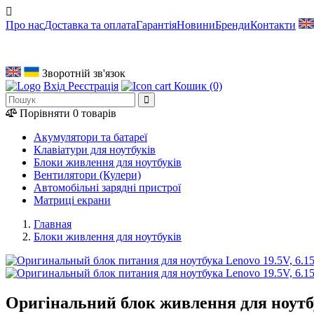
Про нас
Доставка та оплата
Гарантія
Новини
Бренди
Контакти
Зворотній зв'язок
Вхід
Реєстрація
Кошик
(0)
Порівняти
0 товарів
Акумулятори та батареї
Клавіатури для ноутбуків
Блоки живлення для ноутбуків
Вентилятори (Кулери)
Автомобільні зарядні пристрої
Матриці екрани
Главная
Блоки живлення для ноутбуків
Оригінальний блок живлення для ноутбука