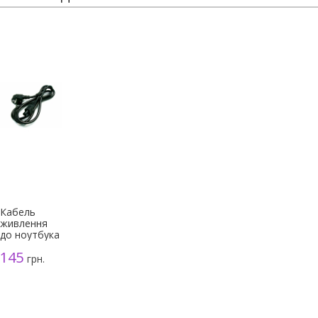
Кабель
живлення
до ноутбука
3-
145
контактний
грн.
(мікімаус),
чорний