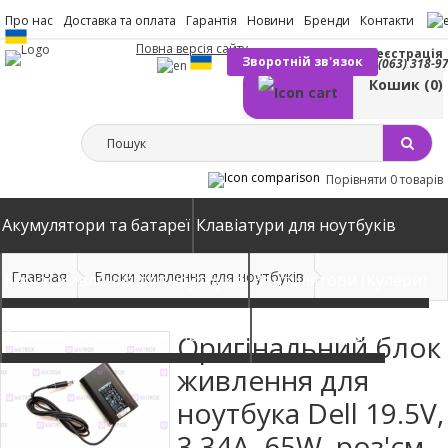
Про нас
Доставка та оплата
Гарантія
Новини
Бренди
Контакти
Повна версія сайту
Вхід
Реєстрація
Зворотній зв'язок
(063) 318-9
Кошик
(0)
Порівняти
0 товарів
Акумулятори та батареї
Клавіатури для ноутбуків
Главная
Блоки живлення для ноутбуків
Блоки живлення для ноутбуків
Вентилятори (Кулери)
Автомобільні зарядні пристрої
Матриці екрани
Оригінальний блок
живлення для
ноутбука Dell 19.5V,
3.34A, 65W, роз'єм