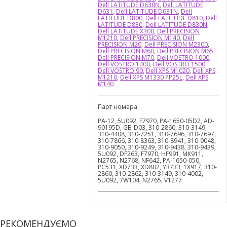
Dell LATITUDE D630N
,
Dell LATITUDE
D631
,
Dell LATITUDE D631N
,
Dell
LATITUDE D800
,
Dell LATITUDE D810
,
Dell
LATITUDE D830
,
Dell LATITUDE D830N
,
Dell LATITUDE X300
,
Dell PRECISION
M1210
,
Dell PRECISION M140
,
Dell
PRECISION M20
,
Dell PRECISION M2300
,
Dell PRECISION M60
,
Dell PRECISION M65
,
Dell PRECISION M70
,
Dell VOSTRO 1000
,
Dell VOSTRO 1400
,
Dell VOSTRO 1500
,
Dell VOSTRO 90
,
Dell XPS M1020
,
Dell XPS
M1210
,
Dell XPS M1330 PP25L
,
Dell XPS
M140
Парт номера:
PA-12, 5U092, F7970, PA-1650-05D2, AD-
90195D, GB-D03, 310-2860, 310-3149,
310-4408, 310-7251, 310-7696, 310-7697,
310-7866, 310-8363, 310-8941, 310-9048,
310-9050, 310-9249, 310-9438, 310-9439,
5U092, DF263, F7970, HF991, MK911,
N2765, N2768, NF642, PA-1650-050,
PC531, XD733, XD802, YR733, 1X917, 310-
2860, 310-2862, 310-3149, 310-4002,
5U092, 7W104, N2765, V1277
РЕКОМЕНДУЄМО