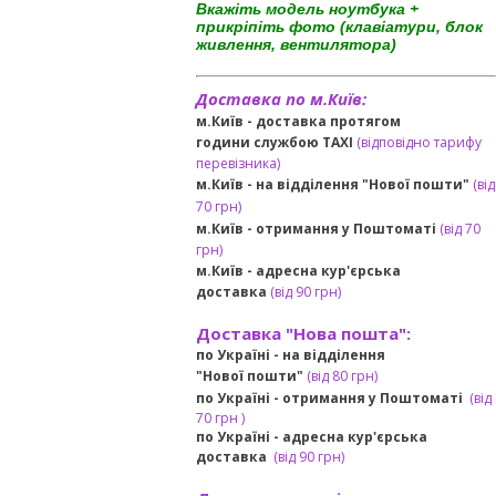
Вкажіть модель ноутбука +
прикріпіть фото (клавіатури, блок
живлення, вентилятора)
Доставка по м.Київ:
м.Київ - доставка протягом
години службою TAXI
(відповідно тарифу
перевізника)
м.Київ - на відділення "Нової пошти"
(від
70 грн)
м.Київ -
отримання у Поштоматі
(від 70
грн)
м.Київ -
адресна кур'єрська
доставка
(
від
90 грн
)
Доставка "Нова пошта":
по Україні -
на відділення
"Нової пошти"
(від 80 грн)
по Україні - отримання у
Поштоматі
(від
7
0 грн
)
по Україні - адресна кур'єрська
доставка
(
від
90 грн)