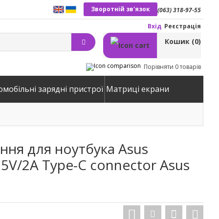
Зворотній зв'язок
(063) 318-97-55
Вхід
Реєстрація
Кошик
(0)
Порівняти
0 товарів
омобільні зарядні пристрої
Матриці екрани
ння для ноутбука Asus
, 5V/2A Type-C connector Asus