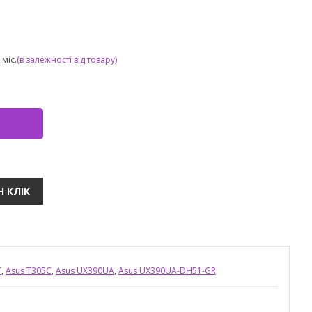
міс.
(в залежності від товару)
T
,
Asus T305C
,
Asus UX390UA
,
Asus UX390UA-DH51-GR