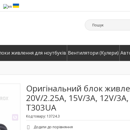
локи живлення для ноутбуків
Вентилятори (Кулери)
Авт
Оригінальний блок живле
20V/2.25A, 15V/3A, 12V/3A
T303UA
Код товару: 13724.3
Додати до порівняння