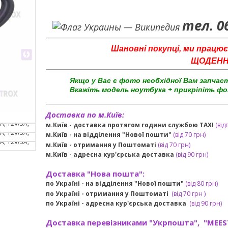
тел. 0
Шановні покупці, ми працює
ЩОДЕННО 
Якщо у Вас є фото необхідної Вам запчас
Вкажіть модель ноутбука + прикріпіть фо
Доставка по м.Київ:
м.Київ - доставка протягом години службою TAXI
(від
м.Київ - на відділення "Нової пошти"
(від 70 грн)
м.Київ -
отримання у Поштоматі
(від 70 грн)
м.Київ -
адресна кур'єрська доставка
(
від
90 грн
)
Доставка "Нова пошта":
по Україні -
на відділення "Нової пошти"
(від 80 грн)
по Україні - отримання у
Поштоматі
(від 7
0 грн
)
по Україні - адресна кур'єрська доставка
(
від
90 грн)
Доставка перевізниками "Укрпошта", "MEES