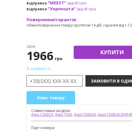
"MEEST"
відправка
(від 45 грн
)
"Укрпошта"
відправка
(від 45 грн
)
Повернення/гарантія:
обмін/повернення товару протягом 14 діб, гарантія від 1-12 
Ціна
1966
КУПИТИ
грн.
В наявності
Опис товару
Совместимые модели:
Asus C302CA
,
Asus T302
,
Asus T303UA
,
Asus T303UA-DH54
Парт номера: