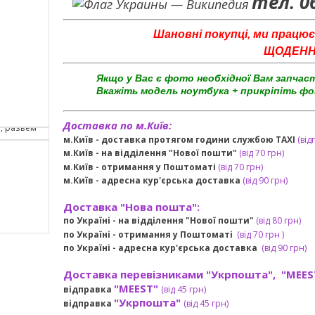
тел. 0
Шановні покупці, ми працює
ЩОДЕННО 
Якщо у Вас є фото необхідної Вам запчас
Вкажіть модель ноутбука + прикріпіть фо
Доставка по м.Київ:
м.Київ - доставка протягом години службою TAXI
(від
м.Київ - на відділення "Нової пошти"
(від 70 грн)
м.Київ -
отримання у Поштоматі
(від 70 грн)
м.Київ -
адресна кур'єрська доставка
(
від
90 грн
)
Доставка "Нова пошта":
по Україні -
на відділення "Нової пошти"
(від 80 грн)
по Україні - отримання у
Поштоматі
(від 7
0 грн
)
по Україні - адресна кур'єрська доставка
(
від
90 грн)
Доставка перевізниками "Укрпошта", "MEES
"MEEST"
відправка
(від 45 грн
)
"Укрпошта"
відправка
(від 45 грн
)