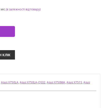
міс.
(в залежності від товару)
,
Asus X750LA
,
Asus X750LA-QS32
,
Asus X750MA
,
Asus X751S
,
Asus