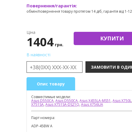
Повернення/гарантія:
обмін/повернення товару протягом 14 діб, гарантія від 1-12 
Ціна
1404
КУПИТИ
грн.
В наявності
Опис товару
Совместимые модели:
Asus D550CA
,
Asus D550CA
,
Asus X455LA-MS51
,
Asus X750L
X751SA
,
Asus X751SA-DS21Q
,
Asus X756UA
Парт номера:
ADP-45BW A