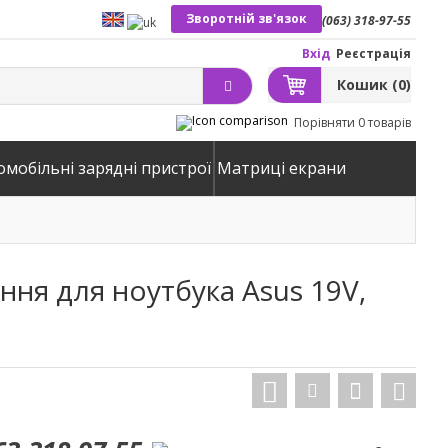
Зворотній зв'язок
(063) 318-97-55
Вхід
Реєстрація
Кошик
(0)
Порівняти
0 товарів
омобільні зарядні пристрої
Матриці екрани
ня для ноутбука Asus 19V,