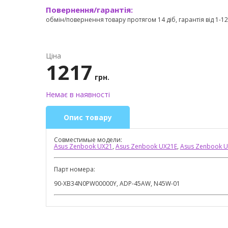
Повернення/гарантія:
обмін/повернення товару протягом 14 діб, гарантія від 1-12 
Ціна
1217
грн.
Немає в наявності
Опис товару
Совместимые модели:
Asus Zenbook UX21
,
Asus Zenbook UX21E
,
Asus Zenbook 
Парт номера:
90-XB34N0PW00000Y, ADP-45AW, N45W-01