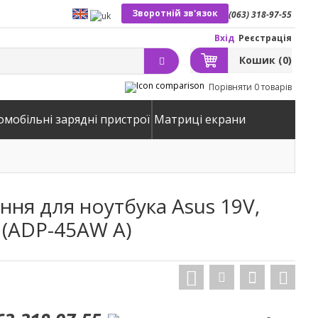
Зворотній зв'язок
(063) 318-97-55
Вхід
Реєстрація
Кошик
(0)
Порівняти
0 товарів
омобільні зарядні пристрої
Матриці екрани
ня для ноутбука Asus 19V,
, (ADP-45AW A)