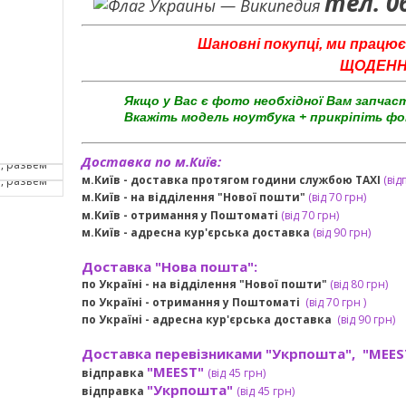
тел. 0
Шановні покупці, ми працює
ЩОДЕННО 
Якщо у Вас є фото необхідної Вам запчас
Вкажіть модель ноутбука + прикріпіть фо
Доставка по м.Київ:
м.Київ - доставка протягом години службою TAXI
(від
м.Київ - на відділення "Нової пошти"
(від 70 грн)
м.Київ -
отримання у Поштоматі
(від 70 грн)
м.Київ -
адресна кур'єрська доставка
(
від
90 грн
)
Доставка "Нова пошта":
по Україні -
на відділення "Нової пошти"
(від 80 грн)
по Україні - отримання у
Поштоматі
(від 7
0 грн
)
по Україні - адресна кур'єрська доставка
(
від
90 грн)
Доставка перевізниками "Укрпошта", "MEES
"MEEST"
відправка
(від 45 грн
)
"Укрпошта"
відправка
(від 45 грн
)