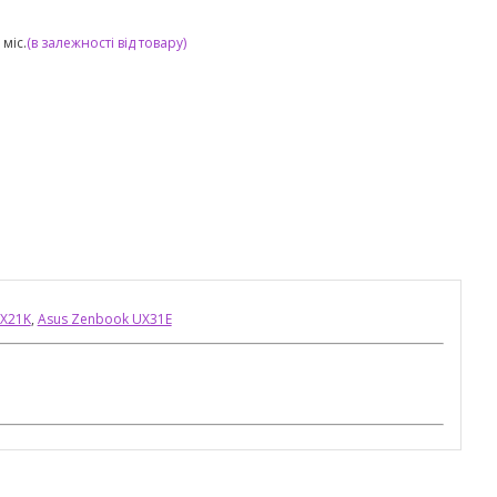
міс.
(в залежності від товару)
UX21K
,
Asus Zenbook UX31E