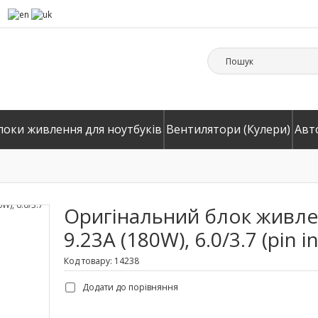
локи живлення для ноутбуків
Вентилятори (Кулери)
Авт
Оригінальний блок живлен
9.23A (180W), 6.0/3.7 (pin i
Код товару: 14238
Додати до порівняння