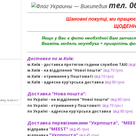
тел. 0
Шановні покупці, ми працює
ЩОДЕННО 
Якщо у Вас є фото необхідної Вам запчас
Вкажіть модель ноутбука + прикріпіть фо
Доставка по м.Київ:
м.Київ - доставка протягом години службою TAXI
(від
м.Київ - на відділення "Нової пошти"
(від 70 грн)
м.Київ -
отримання у Поштоматі
(від 70 грн)
м.Київ -
адресна кур'єрська доставка
(
від
90 грн
)
Доставка "Нова пошта":
по Україні -
на відділення "Нової пошти"
(від 80 грн)
по Україні - отримання у
Поштоматі
(від 7
0 грн
)
по Україні - адресна кур'єрська доставка
(
від
90 грн)
Доставка перевізниками "Укрпошта", "MEES
"MEEST"
відправка
(від 45 грн
)
"Укрпошта"
відправка
(від 45 грн
)