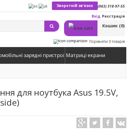
Зворотній зв'язок
(063) 318-97-55
Вхід
Реєстрація
Кошик
(0)
Порівняти
0 товарів
омобільні зарядні пристрої
Матриці екрани
ня для ноутбука Asus 19.5V,
nside)