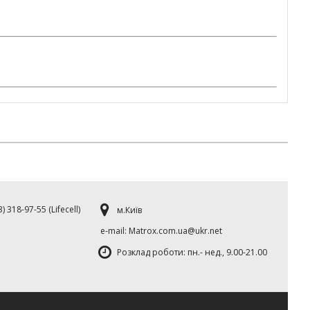
) 318-97-55 (Lifecell)
м.Київ
е-mаil: Matrox.com.ua@ukr.net
Розклад роботи: пн.- нед., 9.00-21.00