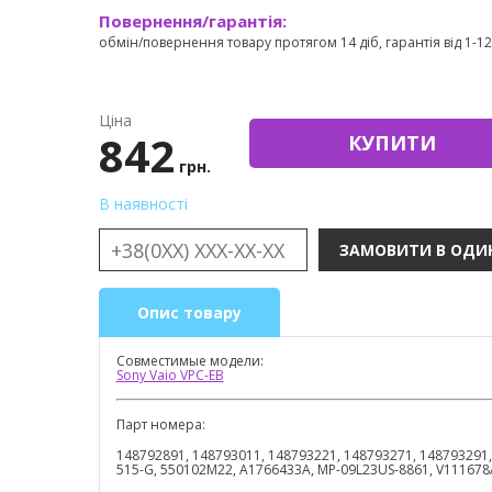
Повернення/гарантія:
обмін/повернення товару протягом 14 діб, гарантія від 1-12 
Ціна
842
КУПИТИ
грн.
В наявності
Опис товару
Совместимые модели:
Sony Vaio VPC-EB
Парт номера:
148792891, 148793011, 148793221, 148793271, 148793291
515-G, 550102M22, A1766433A, MP-09L23US-8861, V111678