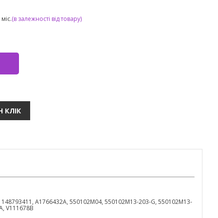
міс.
(в залежності від товару)
, 148793411, A1766432A, 550102M04, 550102M13-203-G, 550102M13-
A, V111678B