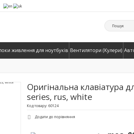
локи живлення для ноутбуків
Вентилятори (Кулери)
Авт
Оригінальна клавіатура д
series, rus, white
Код товару: 60124
Додати до порівняння