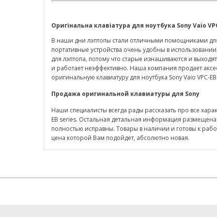
Оригінальна клавіатура для ноутбука
Sony
Vaio
VP
В наши дни лэптопы стали отличными помощниками для 
портативные устройства очень удобны в использовании
для лэптопа, потому что старые изнашиваются и выходят 
и работает неэффективно. Наша компания продает аксес
оригинальную клавиатуру для ноутбука Sony Vaio VPC-EB
Продажа оригинальной клавиатуры для
Sony
Наши специалисты всегда рады рассказать про все хара
EB series. Остальная детальная информация размещена 
полностью исправны. Товары в наличии и готовы к работе
цена которой Вам подойдет, абсолютно новая.