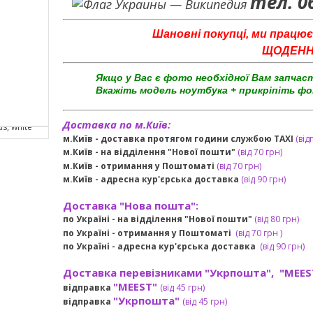
тел. 0
Шановні покупці, ми працює
ЩОДЕННО 
Якщо у Вас є фото необхідної Вам запчас
Вкажіть модель ноутбука + прикріпіть фо
Доставка по м.Київ:
м.Київ - доставка протягом години службою TAXI
(від
м.Київ - на відділення "Нової пошти"
(від 70 грн)
м.Київ -
отримання у Поштоматі
(від 70 грн)
м.Київ -
адресна кур'єрська доставка
(
від
90 грн
)
Доставка "Нова пошта":
по Україні -
на відділення "Нової пошти"
(від 80 грн)
по Україні - отримання у
Поштоматі
(від 7
0 грн
)
по Україні - адресна кур'єрська доставка
(
від
90 грн)
Доставка перевізниками "Укрпошта", "MEES
"MEEST"
відправка
(від 45 грн
)
"Укрпошта"
відправка
(від 45 грн
)