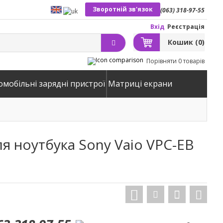
Зворотній зв'язок
(063) 318-97-55
Вхід
Реєстрація
Кошик
(0)
Порівняти
0 товарів
омобільні зарядні пристрої
Матриці екрани
ля ноутбука Sony Vaio VPC-EB