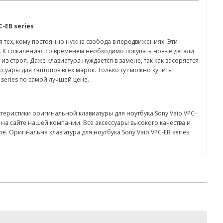
C
-
EB
series
тех, кому постоянно нужна свобода в передвижениях. Эти
. К сожалению, со временем необходимо покупать новые детали
из строя. Даже клавиатура нуждается в замене, так как засоряется
суары для лэптопов всех марок. Только тут можно купить
 series по самой лучшей цене.
ктеристики оригинальной клавиатуры для ноутбука Sony Vaio VPC-
на сайте нашей компании. Все аксессуары высокого качества и
. Оригінальна клавіатура для ноутбука Sony Vaio VPC-EB series