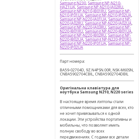
Samsung N230
,
Samsung NP-N210-
HAZ1UA
,
Samsung NP-N210-JA02RU
,
Samsung NP-N210-JB01RU
,
Samsung NP-
N210-JP01UA
,
Samsung NP-N210-JP02UA
,
Samsung NP-N220-JA01UA
,
Samsung NP-
N220-JA02RU
,
Samsung NP-N220-JA02UA
,
Samsung NP-N220-JA03RU
,
Samsung NP-
N220-JB01RU
,
Samsung NP-N220-JB01UA
,
Samsung NP-N220-JB02RU
,
Samsung NP-
N220-JB02UA
,
Samsung NP-N220-JP01RU
,
Samsung NP-N220-JP01UA
,
Samsung NP-
N220-JP02UA
Парт номера:
BA59-02704D, 9Z.N4PSN.00R, NSK-M60SN,
CNBA5902704CBIL, CNBA5902704DBIL
Оригінальна клавіатура для
ноутбука Samsung
N210, N220 series
В настоящее время лэптопы стали
отличными помощниками для всех, кто
не хочет привязываться к одной
локации. Эти устройства портативны и
мобильны, что позволяет иметь
полную свободу во всех
передвижениях. С годами все детали