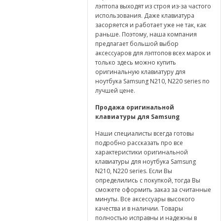
лэптопа выходят из строя из-за частого
использования. Даже клавиатура
засоряется и работает уже не так, как
раньше. Поэтому, наша компания
предлагает большой выбор
аксессуаров для лэптопов всех марок и
только здесь можно купить
оригинальную клавиатуру для
ноутбука Samsung N210, N220 series по
лучшей цене.
Продажа оригинальной
клавиатуры для Samsung
Наши специалисты всегда готовы
подробно рассказать про все
характеристики оригинальной
клавиатуры для ноутбука Samsung
N210, N220 series. Если Вы
определились с покупкой, тогда Вы
сможете оформить заказ за считанные
минуты. Все аксессуары высокого
качества и в наличии. Товары
полностью исправны и надежны в