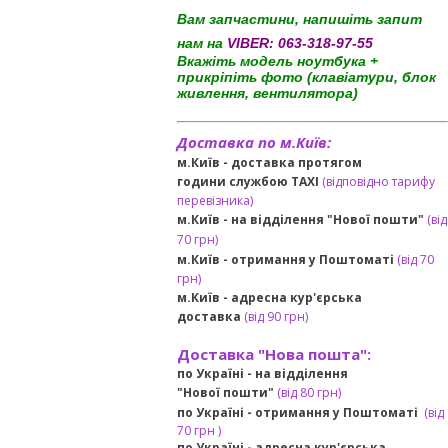
Вам запчастини, напишіть запит
нам на
VIBER:
063-318-97-55
Вкажіть модель ноутбука +
прикріпіть фото (клавіатури, блок
живлення, вентилятора)
Доставка по м.Київ:
м.Київ - доставка протягом
години службою TAXI
(відповідно тарифу
перевізника)
м.Київ - на відділення "Нової пошти"
(від
70 грн)
м.Київ -
отримання у Поштоматі
(від 70
грн)
м.Київ -
адресна кур'єрська
доставка
(
від
90 грн
)
Доставка "Нова пошта":
по Україні -
на відділення
"Нової пошти"
(від 80 грн)
по Україні - отримання у
Поштоматі
(від
7
0 грн
)
по Україні - адресна кур'єрська