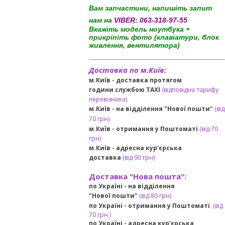
Вам запчастини, напишіть запит
нам на
VIBER:
063-318-97-55
Вкажіть модель ноутбука +
прикріпіть фото (клавіатури, блок
живлення, вентилятора)
Доставка по м.Київ:
м.Київ - доставка протягом
години службою TAXI
(відповідно тарифу
перевізника)
м.Київ - на відділення "Нової пошти"
(від
70 грн)
м.Київ -
отримання у Поштоматі
(від 70
грн)
м.Київ -
адресна кур'єрська
доставка
(
від
90 грн
)
Доставка "Нова пошта":
по Україні -
на відділення
"Нової пошти"
(від 80 грн)
по Україні - отримання у
Поштоматі
(від
7
0 грн
)
по Україні - адресна кур'єрська