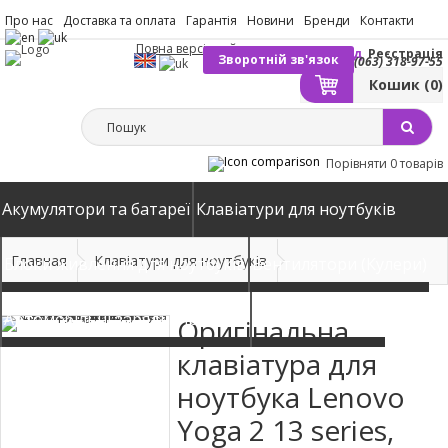
Про нас
Доставка та оплата
Гарантія
Новини
Бренди
Контакти
Повна версія сайту
Вхід
Реєстрація
Зворотній зв'язок
(063) 318-97-55
Кошик
(0)
Порівняти
0 товарів
Акумулятори та батареї
Клавіатури для ноутбуків
Главная
Клавіатури для ноутбуків
Блоки живлення для ноутбуків
Вентилятори (Кулери)
Автомобільні зарядні пристрої
Матриці екрани
Оригінальна
клавіатура для
ноутбука Lenovo
Yoga 2 13 series,