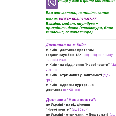
Якщо у Вас є фото необхідної
Вам запчастини, напишіть запит
нам на
VIBER:
063-318-97-55
Вкажіть модель ноутбука +
прикріпіть фото (клавіатури, блок
живлення, вентилятора)
Доставка по м.Київ:
м.Київ - доставка протягом
години службою TAXI
(відповідно тарифу
перевізника)
м.Київ - на відділення "Нової пошти"
(від
70 грн)
м.Київ -
отримання у Поштоматі
(від 70
грн)
м.Київ -
адресна кур'єрська
доставка
(
від
90 грн
)
Доставка "Нова пошта":
по Україні -
на відділення
"Нової пошти"
(від 80 грн)
по Україні - отримання у
Поштоматі
(від