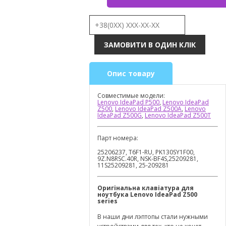
Опис товару
Совместимые модели:
Lenovo IdeaPad P500
,
Lenovo IdeaPad
Z500
,
Lenovo IdeaPad Z500A
,
Lenovo
IdeaPad Z500G
,
Lenovo IdeaPad Z500T
Парт номера:
25206237, T6F1-RU, PK130SY1F00,
9Z.N8RSC.40R, NSK-BF4S,25209281,
11S25209281, 25-209281
Оригінальна клавіатура для
ноутбука
Lenovo
IdeaPad Z500
series
В наши дни лэптопы стали нужными