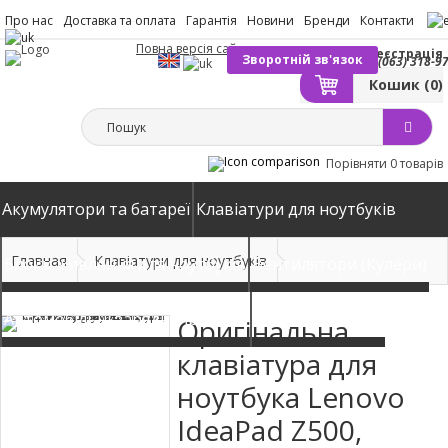
Про нас
Доставка та оплата
Гарантія
Новини
Бренди
Контакти
Повна версія сайту
Вхід
Реєстрація
Зворотній зв'язок
(063) 318-9
Кошик
(0)
Порівняти
0 товарів
Акумулятори та батареї
Клавіатури для ноутбуків
Главная
Клавіатури для ноутбуків
Блоки живлення для ноутбуків
Вентилятори (Кулери)
Автомобільні зарядні пристрої
Матриці екрани
Оригінальна
клавіатура для
ноутбука Lenovo
IdeaPad Z500,