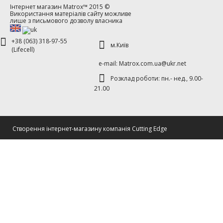
Інтернет магазин
Matrox™
2015 ©
Використання матеріалів сайту можливе
лише з письмового дозволу власника
+38 (063) 318-97-55
м.Київ
(Lifecell)
е-mаil: Matrox.com.ua@ukr.net
Розклад роботи: пн.- нед., 9.00-
21.00
Cтворення інтернет-магазину компанія Cutting Edge