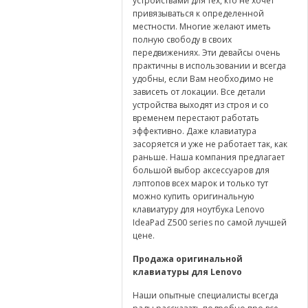
устройствами для тех, кто не хочет
привязываться к определенной
местности. Многие желают иметь
полную свободу в своих
передвижениях. Эти девайсы очень
практичны в использовании и всегда
удобны, если Вам необходимо не
зависеть от локации. Все детали
устройства выходят из строя и со
временем перестают работать
эффективно. Даже клавиатура
засоряется и уже не работает так, как
раньше. Наша компания предлагает
большой выбор аксессуаров для
лэптопов всех марок и только тут
можно купить оригинальную
клавиатуру для ноутбука Lenovo
IdeaPad Z500 series по самой лучшей
цене.
Продажа оригинальной
клавиатуры для
Lenovo
Наши опытные специалисты всегда