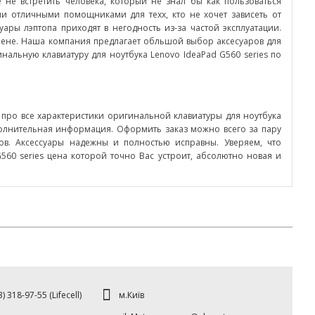
не встретить человека, который не знал бы как пользоваться
ли отличными помощниками для техх, кто не хочет зависеть от
уары лэптопа приходят в негодность из-за частой эксплуатации.
амене. Наша компания предлагает обльшой выбор аксесуаров для
нальную клавиатуру для ноутбука Lenovo IdeaPad G560 series по
 про все характеристики оригинальной клавиатуры для ноутбука
полнительная информация. Оформить заказ можно всего за пару
ров. Аксессуары надежны и полностью исправны. Уверяем, что
G560 series цена которой точно Вас устроит, абсолютно новая и
м.Київ
) 318-97-55 (Lifecell)