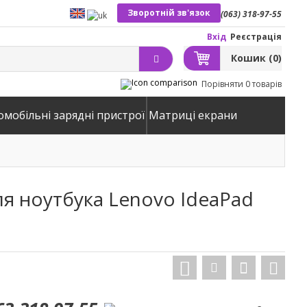
Зворотній зв'язок
(063) 318-97-55
Вхід
Реєстрація
Кошик
(0)
Порівняти
0 товарів
омобільні зарядні пристрої
Матриці екрани
ля ноутбука Lenovo IdeaPad