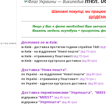
тел. 0
Шановні покупці, ми працює
ЩОДЕННО 
Якщо у Вас є фото необхідної Вам запчас
Вкажіть модель ноутбука + прикріпіть фо
Доставка по м.Київ:
м.Київ - доставка протягом години службою TAXI
(від
м.Київ - на відділення "Нової пошти"
(від 70 грн)
м.Київ -
отримання у Поштоматі
(від 70 грн)
м.Київ -
адресна кур'єрська доставка
(
від
90 грн
)
Доставка "Нова пошта":
по Україні -
на відділення "Нової пошти"
(від 80 грн)
по Україні - отримання у
Поштоматі
(від 7
0 грн
)
по Україні - адресна кур'єрська доставка
(
від
90 грн)
Доставка перевізниками "Укрпошта", "MEES
"MEEST"
відправка
(від 45 грн
)
"Укрпошта"
відправка
(від 45 грн
)