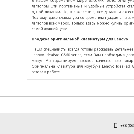
В нашем современном мире высоких технологий уже 
лэптопом. Эти портативные и удобные устройства ста
одной локации. Но, к сожалению, все детали и аксесс
Поэтому, даже клавиатура со временем нуждается в з
лэптопов всех марок. Только здесь можно купить ориги
самой лучшей цене.
Продажа оригинальной клавиатуры для
Lenovo
Наши специалисты всегда готовы рассказать детальнее
Lenovo IdeaPad G560 series, если Вам необходима до
минут. Мы гарантируем высокое качество всех това
Оригінальна клавіатура для ноутбука Lenovo IdeaPad 
готова к работе.
+38 (063