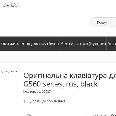
локи живлення для ноутбуків
Вентилятори (Кулери)
Авт
Оригінальна клавіатура д
G560 series, rus, black
Код товару: 60087
Додати до порівняння