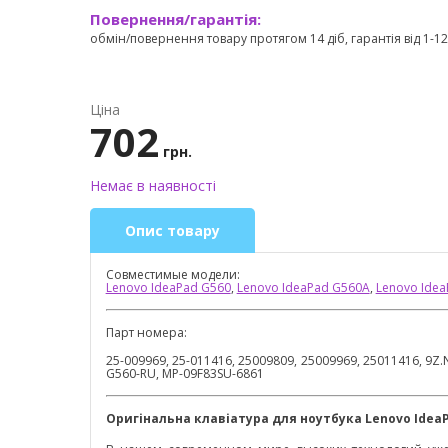
Повернення/гарантія:
обмін/повернення товару протягом 14 діб, гарантія від 1-12 
Ціна
702
грн.
Немає в наявності
Опис товару
Совместимые модели:
Lenovo IdeaPad G560
,
Lenovo IdeaPad G560A
,
Lenovo Idea
Парт номера:
25-009969, 25-011416, 25009809, 25009969, 25011416, 9Z
G560-RU, MP-09F83SU-6861
Оригінальна клавіатура для ноутбука
Lenovo
Idea