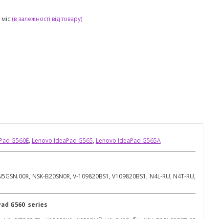
міс.
(в залежності від товару)
Pad G560E
,
Lenovo IdeaPad G565
,
Lenovo IdeaPad G565A
.N5GSN.00R, NSK-B20SN0R, V-109820BS1, V109820BS1, N4L-RU, N4T-RU,
Pad G560
series