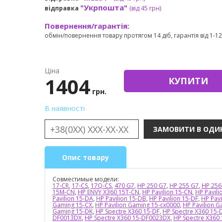
"Укрпошта"
відправка
(від 45 грн
)
Повернення/гарантія:
обмін/повернення товару протягом 14 діб, гарантія від 1-12 
Ціна
1404
КУПИТИ
грн.
В наявності
Опис товару
Совместимые модели:
17-CR
,
17-CS
,
17Q-CS
,
470 G7
,
HP 250 G7
,
HP 255 G7
,
HP 256
15M-CN
,
HP ENVY X360 15T-CN
,
HP Pavilion 15-CN
,
HP Pavili
Pavilion 15-DA
,
HP Pavilion 15-DB
,
HP Pavilion 15-DF
,
HP Pav
Gaming 15-CX
,
HP Pavilion Gaming 15-cx0000
,
HP Pavilion G
Gaming 15-DK
,
HP Spectre X360 15-DF
,
HP Spectre X360 15
DF0013DX
,
HP Spectre X360 15-DF0023DX
,
HP Spectre X360