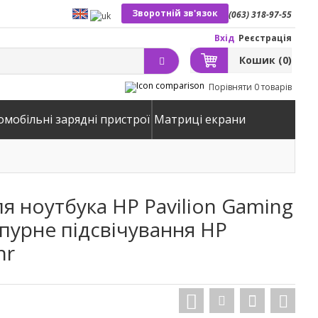
Зворотній зв'язок
(063) 318-97-55
Вхід
Реєстрація
Кошик
(0)
Порівняти
0 товарів
омобільні зарядні пристрої
Матриці екрани
я ноутбука HP Pavilion Gaming
пурпурне підсвічування HP
nr