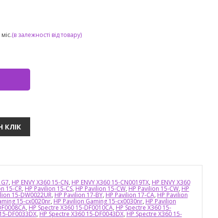
міс.
(в залежності від товару)
 G7
,
HP ENVY X360 15-CN
,
HP ENVY X360 15-CN0019TX
,
HP ENVY X360
on 15-CR
,
HP Pavilion 15-CS
,
HP Pavilion 15-CW
,
HP Pavilion 15-CW
,
HP
ilion 15-DW0022UR
,
HP Pavilion 17-BY
,
HP Pavilion 17-CA
,
HP Pavilion
aming 15-cx0020nr
,
HP Pavilion Gaming 15-cx0030nr
,
HP Pavilion
-DF0008CA
,
HP Spectre X360 15-DF0010CA
,
HP Spectre X360 15-
 15-DF0033DX
,
HP Spectre X360 15-DF0043DX
,
HP Spectre X360 15-