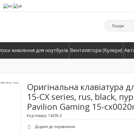
локи живлення для ноутбуків
Вентилятори (Кулери)
Авт
Оригінальна клавіатура дл
15-CX series, rus, black, 
Pavilion Gaming 15-cx0020
Код товару: 14295.3
Додати до порівняння