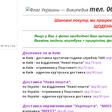
тел. 0
Шановні покупці, ми працює
ЩОДЕННО 
Якщо у Вас є фото необхідної Вам запчас
Вкажіть модель ноутбука + прикріпіть фо
Доставка по м.Київ:
м.Київ - доставка протягом години службою TAXI
(від
м.Київ - на відділення "Нової пошти"
(від 70 грн)
м.Київ -
отримання у Поштоматі
(від 70 грн)
м.Київ -
адресна кур'єрська доставка
(
від
90 грн
)
Доставка "Нова пошта":
по Україні -
на відділення "Нової пошти"
(від 80 грн)
по Україні - отримання у
Поштоматі
(від 7
0 грн
)
по Україні - адресна кур'єрська доставка
(
від
90 грн)
Доставка перевізниками "Укрпошта", "MEES
"MEEST"
відправка
(від 45 грн
)