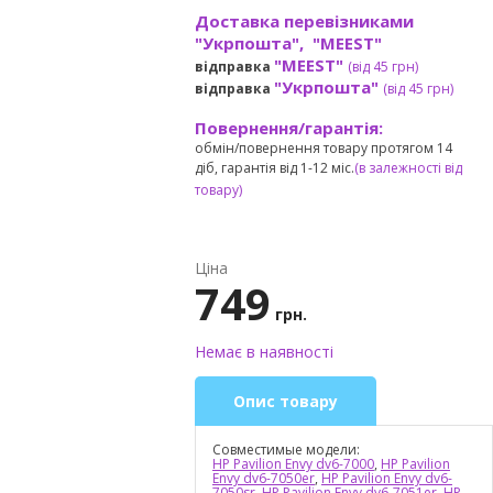
Доставка перевізниками
"Укрпошта", "MEEST"
"MEEST"
відправка
(від 45 грн
)
"Укрпошта"
відправка
(від 45 грн
)
Повернення/гарантія:
обмін/повернення товару протягом 14
діб, гарантія від 1-12 міс.
(в залежності від
товару)
Ціна
749
грн.
Немає в наявності
Опис товару
Совместимые модели:
HP Pavilion Envy dv6-7000
,
HP Pavilion
Envy dv6-7050er
,
HP Pavilion Envy dv6-
7050sr
,
HP Pavilion Envy dv6-7051er
,
HP