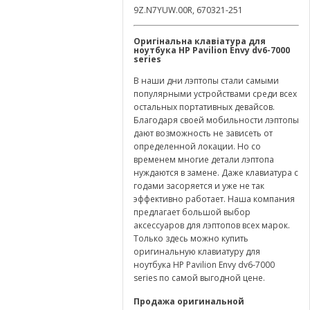
9Z.N7YUW.00R, 670321-251
Оригінальна клавіатура для
ноутбука
HP
Pavilion
Envy
dv
6-7000
series
В наши дни лэптопы стали самыми
популярными устройствами среди всех
остальных портативных девайсов.
Благодаря своей мобильности лэптопы
дают возможность не зависеть от
определенной локации. Но со
временем многие детали лэптопа
нуждаются в замене. Даже клавиатура с
годами засоряется и уже не так
эффективно работает. Наша компания
предлагает большой выбор
аксессуаров для лэптопов всех марок.
Только здесь можно купить
оригинальную клавиатуру для
ноутбука HP Pavilion Envy dv6-7000
series по самой выгодной цене.
Продажа оригинальной