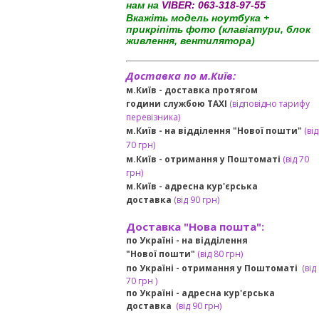
нам на
VIBER:
063-318-97-55
Вкажіть модель ноутбука +
прикріпіть фото (клавіатури, блок
живлення, вентилятора)
Доставка по м.Київ:
м.Київ - доставка протягом
години службою TAXI
(відповідно тарифу
перевізника)
м.Київ - на відділення "Нової пошти"
(від
70 грн)
м.Київ -
отримання у Поштоматі
(від 70
грн)
м.Київ -
адресна кур'єрська
доставка
(
від
90 грн
)
Доставка "Нова пошта":
по Україні -
на відділення
"Нової пошти"
(від 80 грн)
по Україні - отримання у
Поштоматі
(від
7
0 грн
)
по Україні - адресна кур'єрська
доставка
(
від
90 грн)