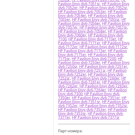
Pavilion Envy dv6-7051sr
,
HP Pavilion Envy
dv6-7052er
,
HP Pavilion Envy dv6-7052sr
,
HP Pavilion Envy dv6-7053er
,
HP Pavilion
Envy dv6-7054er
,
HP Pavilion Envy dv6-
7055er
,
HP Pavilion Envy dv6-7055sr
,
HP
Pavilion Envy dv6-7056er
,
HP Pavilion Envy
dv6-7057er
,
HP Pavilion Envy dv6-7057sr
,
HP Pavilion Envy dv6-7058er
,
HP Pavilion
Envy dv6-7060er
,
HP Pavilion Envy dv6-
7100
,
HP Pavilion Envy dv6-7170er
,
HP
Pavilion Envy dv6-7171er
,
HP Pavilion Envy
dv6-7172er
,
HP Pavilion Envy dv6-7172sr
,
HP Pavilion Envy dv6-7173er
,
HP Pavilion
Envy dv6-7175er
,
HP Pavilion Envy dv6-
7175sr
,
HP Pavilion Envy dv6-7200
,
HP
Pavilion Envy dv6-7250er
,
HP Pavilion Envy
dv6-7250sr
,
HP Pavilion Envy dv6-7251er
,
HP Pavilion Envy dv6-7251sr
,
HP Pavilion
Envy dv6-7252er
,
HP Pavilion Envy dv6-
7252sr
,
HP Pavilion Envy dv6-7260er
,
HP
Pavilion Envy dv6-7261er
,
HP Pavilion Envy
dv6-7262er
,
HP Pavilion Envy dv6-7263er
,
HP Pavilion Envy dv6-7264er
,
HP Pavilion
Envy dv6-7300
,
HP Pavilion Envy dv6-
7350er
,
HP Pavilion Envy dv6-7351er
,
HP
Pavilion Envy dv6-7351sr
,
HP Pavilion Envy
dv6-7352er
,
HP Pavilion Envy dv6-7352sr
,
HP Pavilion Envy dv6-7353er
,
HP Pavilion
Envy dv6-7353sr
,
HP Pavilion Envy dv6-
7377er
,
HP Pavilion Envy dv6-7377sr
Парт номера: