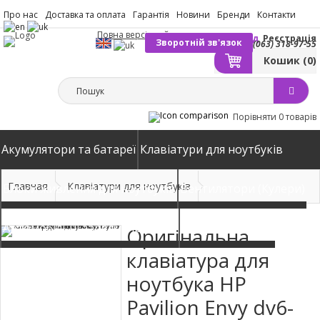
Про нас
Доставка та оплата
Гарантія
Новини
Бренди
Контакти
Повна версія сайту
Вхід
Реєстрація
Зворотній зв'язок
(063) 318-97-55
Кошик
(0)
Порівняти
0 товарів
Акумулятори та батареї
Клавіатури для ноутбуків
Главная
Клавіатури для ноутбуків
Блоки живлення для ноутбуків
Вентилятори (Кулери)
Автомобільні зарядні пристрої
Матриці екрани
Оригінальна
клавіатура для
ноутбука HP
Pavilion Envy dv6-