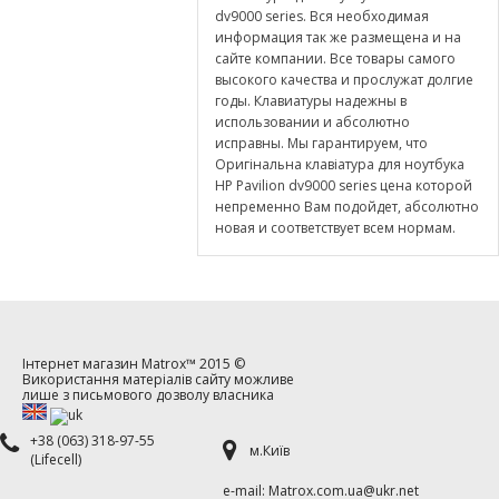
dv9000 series. Вся необходимая
информация так же размещена и на
сайте компании. Все товары самого
высокого качества и прослужат долгие
годы. Клавиатуры надежны в
использовании и абсолютно
исправны. Мы гарантируем, что
Оригінальна клавіатура для ноутбука
HP Pavilion dv9000 series цена которой
непременно Вам подойдет, абсолютно
новая и соответствует всем нормам.
Інтернет магазин
Matrox™
2015 ©
Використання матеріалів сайту можливе
лише з письмового дозволу власника
+38 (063) 318-97-55
м.Київ
(Lifecell)
е-mаil: Matrox.com.ua@ukr.net