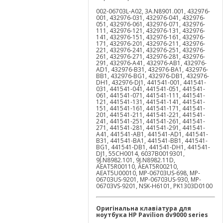
002-06703L-A02, 3A.N8901.001, 432976-
001, 432976-031, 432976-041, 432976-
051, 432976-061, 432976-071, 432976-
111, 432976-121, 432976-131, 432976-
141, 432976-151, 432976-161, 432976-
171, 432976-201, 432976-211, 432976-
221, 432976-241, 432976-251, 432976-
261, 432976-271, 432976-281, 432976-
291, 432976-A41, 432976-AB1, 432976-
AD1, 432976-B31, 432976-BA1, 432976-
BB1, 432976-BG1, 432976-DB1, 432976-
DH1, 432976-DJ1, 441541-001, 441541-
031, 441541-041, 441541-051, 441541-
061, 441541-071, 441541-111, 441541-
121, 441541-131, 441541-141, 441541-
151, 441541-161, 441541-171, 441541-
201, 441541-211, 441541-221, 441541-
241, 441541-251, 441541-261, 441541-
271, 441541-281, 441541-291, 441541-
A41, 441541-AB1, 441541-AD1, 441541-
B31, 441541-BA1, 441541-BB1, 441541-
BG1, 441541-DB1, 441541-DH1, 441541-
DJ1, 55CH0014, 6037B0019301,
9J.N8982.101, 9J.N8982.11D,
AEAT5R00110, AEAT5R00210,
AEAT5U00010, MP-06703US-698, MP-
06703US-9201, MP-06703US-930, MP-
06703VS-9201, NSK-H6101, PK1303D0100
Оригінальна клавіатура для
ноутбука
HP
Pavilion
dv
9000
series