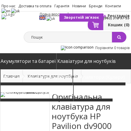
Про нас
Доставка та оплата
Гарантія
Новини
Бренди
Контакти
Повна версія сайту
Вхід
Реєстрація
Зворотній зв'язок
(063) 318-97-55
Кошик
(0)
Порівняти
0 товарів
Акумулятори та батареї
Клавіатури для ноутбуків
Главная
Клавіатури для ноутбуків
Блоки живлення для ноутбуків
Вентилятори (Кулери)
Автомобільні зарядні пристрої
Матриці екрани
Оригінальна
клавіатура для
ноутбука HP
Pavilion dv9000