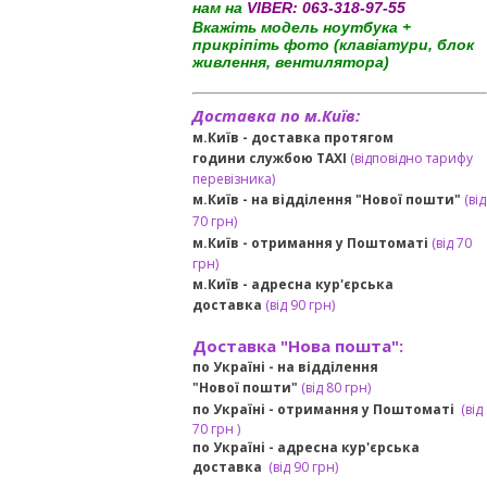
нам на
VIBER:
063-318-97-55
Вкажіть модель ноутбука +
прикріпіть фото (клавіатури, блок
живлення, вентилятора)
Доставка по м.Київ:
м.Київ - доставка протягом
години службою TAXI
(відповідно тарифу
перевізника)
м.Київ - на відділення "Нової пошти"
(від
70 грн)
м.Київ -
отримання у Поштоматі
(від 70
грн)
м.Київ -
адресна кур'єрська
доставка
(
від
90 грн
)
Доставка "Нова пошта":
по Україні -
на відділення
"Нової пошти"
(від 80 грн)
по Україні - отримання у
Поштоматі
(від
7
0 грн
)
по Україні - адресна кур'єрська
доставка
(
від
90 грн)