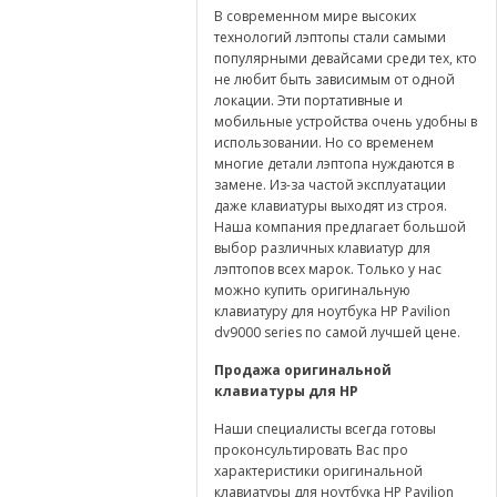
В современном мире высоких
технологий лэптопы стали самыми
популярными девайсами среди тех, кто
не любит быть зависимым от одной
локации. Эти портативные и
мобильные устройства очень удобны в
использовании. Но со временем
многие детали лэптопа нуждаются в
замене. Из-за частой эксплуатации
даже клавиатуры выходят из строя.
Наша компания предлагает большой
выбор различных клавиатур для
лэптопов всех марок. Только у нас
можно купить оригинальную
клавиатуру для ноутбука HP Pavilion
dv9000 series по самой лучшей цене.
Продажа оригинальной
клавиатуры для
HP
Наши специалисты всегда готовы
проконсультировать Вас про
характеристики оригинальной
клавиатуры для ноутбука HP Pavilion