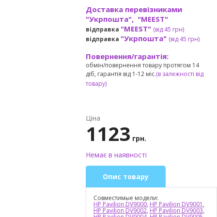
Доставка перевізниками
"Укрпошта", "MEEST"
"MEEST"
відправка
(від 45 грн
)
"Укрпошта"
відправка
(від 45 грн
)
Повернення/гарантія:
обмін/повернення товару протягом 14
діб, гарантія від 1-12 міс.
(в залежності від
товару)
Ціна
1123
грн.
Немає в наявності
Опис товару
Совместимые модели:
HP Pavilion DV9000
,
HP Pavilion DV9001
,
HP Pavilion DV9002
,
HP Pavilion DV9003
,
HP Pavilion DV9004
,
HP Pavilion DV9005
,