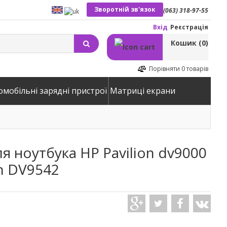
Зворотній зв'язок
(063) 318-97-55
Вхід
Реєстрація
Кошик
(0)
Порівняти
0 товарів
омобільні зарядні пристрої
Матриці екрани
я ноутбука HP Pavilion dv9000
ion DV9542