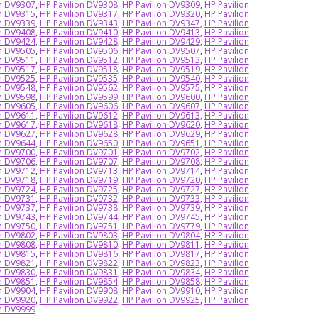
on DV9307
,
HP Pavilion DV9308
,
HP Pavilion DV9309
,
HP Pavilion
on DV9315
,
HP Pavilion DV9317
,
HP Pavilion DV9320
,
HP Pavilion
on DV9339
,
HP Pavilion DV9343
,
HP Pavilion DV9347
,
HP Pavilion
on DV9408
,
HP Pavilion DV9410
,
HP Pavilion DV9413
,
HP Pavilion
on DV9424
,
HP Pavilion DV9428
,
HP Pavilion DV9429
,
HP Pavilion
on DV9505
,
HP Pavilion DV9506
,
HP Pavilion DV9507
,
HP Pavilion
on DV9511
,
HP Pavilion DV9512
,
HP Pavilion DV9513
,
HP Pavilion
on DV9517
,
HP Pavilion DV9518
,
HP Pavilion DV9519
,
HP Pavilion
on DV9525
,
HP Pavilion DV9535
,
HP Pavilion DV9540
,
HP Pavilion
on DV9548
,
HP Pavilion DV9562
,
HP Pavilion DV9575
,
HP Pavilion
on DV9598
,
HP Pavilion DV9599
,
HP Pavilion DV9600
,
HP Pavilion
on DV9605
,
HP Pavilion DV9606
,
HP Pavilion DV9607
,
HP Pavilion
on DV9611
,
HP Pavilion DV9612
,
HP Pavilion DV9613
,
HP Pavilion
on DV9617
,
HP Pavilion DV9618
,
HP Pavilion DV9620
,
HP Pavilion
on DV9627
,
HP Pavilion DV9628
,
HP Pavilion DV9629
,
HP Pavilion
on DV9644
,
HP Pavilion DV9650
,
HP Pavilion DV9651
,
HP Pavilion
on DV9700
,
HP Pavilion DV9701
,
HP Pavilion DV9702
,
HP Pavilion
on DV9706
,
HP Pavilion DV9707
,
HP Pavilion DV9708
,
HP Pavilion
on DV9712
,
HP Pavilion DV9713
,
HP Pavilion DV9714
,
HP Pavilion
on DV9718
,
HP Pavilion DV9719
,
HP Pavilion DV9720
,
HP Pavilion
on DV9724
,
HP Pavilion DV9725
,
HP Pavilion DV9727
,
HP Pavilion
on DV9731
,
HP Pavilion DV9732
,
HP Pavilion DV9733
,
HP Pavilion
on DV9737
,
HP Pavilion DV9738
,
HP Pavilion DV9739
,
HP Pavilion
on DV9743
,
HP Pavilion DV9744
,
HP Pavilion DV9745
,
HP Pavilion
on DV9750
,
HP Pavilion DV9751
,
HP Pavilion DV9779
,
HP Pavilion
on DV9802
,
HP Pavilion DV9803
,
HP Pavilion DV9804
,
HP Pavilion
on DV9808
,
HP Pavilion DV9810
,
HP Pavilion DV9811
,
HP Pavilion
on DV9815
,
HP Pavilion DV9816
,
HP Pavilion DV9817
,
HP Pavilion
on DV9821
,
HP Pavilion DV9822
,
HP Pavilion DV9823
,
HP Pavilion
on DV9830
,
HP Pavilion DV9831
,
HP Pavilion DV9834
,
HP Pavilion
on DV9851
,
HP Pavilion DV9854
,
HP Pavilion DV9858
,
HP Pavilion
on DV9904
,
HP Pavilion DV9908
,
HP Pavilion DV9910
,
HP Pavilion
on DV9920
,
HP Pavilion DV9922
,
HP Pavilion DV9925
,
HP Pavilion
on DV9999