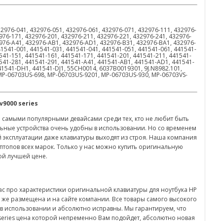
32976-041, 432976-051, 432976-061, 432976-071, 432976-111, 432976-
976-171, 432976-201, 432976-211, 432976-221, 432976-241, 432976-
2976-A41, 432976-AB1, 432976-AD1, 432976-B31, 432976-BA1, 432976-
1541-001, 441541-031, 441541-041, 441541-051, 441541-061, 441541-
541-151, 441541-161, 441541-171, 441541-201, 441541-211, 441541-
1541-281, 441541-291, 441541-A41, 441541-AB1, 441541-AD1, 441541-
41541-DH1, 441541-DJ1, 55CH0014, 6037B0019301, 9J.N8982.101,
MP-06703US-698, MP-06703US-9201, MP-06703US-930, MP-06703VS-
v
9000
series
 самыми популярными девайсами среди тех, кто не любит быть
ьные устройства очень удобны в использовании. Но со временем
й эксплуатации даже клавиатуры выходят из строя. Наша компания
птопов всех марок. Только у нас можно купить оригинальную
мой лучшей цене.
ас про характеристики оригинальной клавиатуры для ноутбука HP
к же размещена и на сайте компании. Все товары самого высокого
 в использовании и абсолютно исправны. Мы гарантируем, что
0 series цена которой непременно Вам подойдет, абсолютно новая