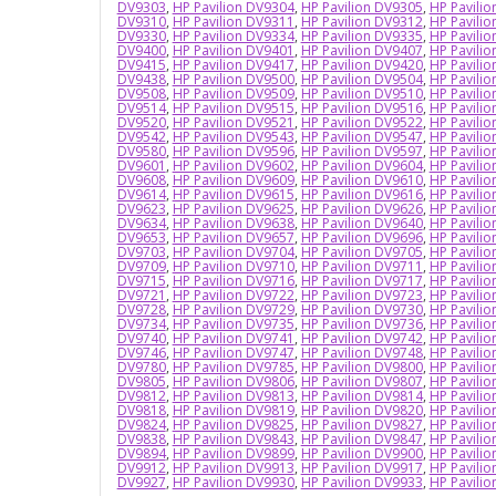
DV9303
,
HP Pavilion DV9304
,
HP Pavilion DV9305
,
HP Pavili
DV9310
,
HP Pavilion DV9311
,
HP Pavilion DV9312
,
HP Pavili
DV9330
,
HP Pavilion DV9334
,
HP Pavilion DV9335
,
HP Pavili
DV9400
,
HP Pavilion DV9401
,
HP Pavilion DV9407
,
HP Pavili
DV9415
,
HP Pavilion DV9417
,
HP Pavilion DV9420
,
HP Pavili
DV9438
,
HP Pavilion DV9500
,
HP Pavilion DV9504
,
HP Pavili
DV9508
,
HP Pavilion DV9509
,
HP Pavilion DV9510
,
HP Pavili
DV9514
,
HP Pavilion DV9515
,
HP Pavilion DV9516
,
HP Pavili
DV9520
,
HP Pavilion DV9521
,
HP Pavilion DV9522
,
HP Pavili
DV9542
,
HP Pavilion DV9543
,
HP Pavilion DV9547
,
HP Pavili
DV9580
,
HP Pavilion DV9596
,
HP Pavilion DV9597
,
HP Pavili
DV9601
,
HP Pavilion DV9602
,
HP Pavilion DV9604
,
HP Pavili
DV9608
,
HP Pavilion DV9609
,
HP Pavilion DV9610
,
HP Pavili
DV9614
,
HP Pavilion DV9615
,
HP Pavilion DV9616
,
HP Pavili
DV9623
,
HP Pavilion DV9625
,
HP Pavilion DV9626
,
HP Pavili
DV9634
,
HP Pavilion DV9638
,
HP Pavilion DV9640
,
HP Pavili
DV9653
,
HP Pavilion DV9657
,
HP Pavilion DV9696
,
HP Pavili
DV9703
,
HP Pavilion DV9704
,
HP Pavilion DV9705
,
HP Pavili
DV9709
,
HP Pavilion DV9710
,
HP Pavilion DV9711
,
HP Pavili
DV9715
,
HP Pavilion DV9716
,
HP Pavilion DV9717
,
HP Pavili
DV9721
,
HP Pavilion DV9722
,
HP Pavilion DV9723
,
HP Pavili
DV9728
,
HP Pavilion DV9729
,
HP Pavilion DV9730
,
HP Pavili
DV9734
,
HP Pavilion DV9735
,
HP Pavilion DV9736
,
HP Pavili
DV9740
,
HP Pavilion DV9741
,
HP Pavilion DV9742
,
HP Pavili
DV9746
,
HP Pavilion DV9747
,
HP Pavilion DV9748
,
HP Pavili
DV9780
,
HP Pavilion DV9785
,
HP Pavilion DV9800
,
HP Pavili
DV9805
,
HP Pavilion DV9806
,
HP Pavilion DV9807
,
HP Pavili
DV9812
,
HP Pavilion DV9813
,
HP Pavilion DV9814
,
HP Pavili
DV9818
,
HP Pavilion DV9819
,
HP Pavilion DV9820
,
HP Pavili
DV9824
,
HP Pavilion DV9825
,
HP Pavilion DV9827
,
HP Pavili
DV9838
,
HP Pavilion DV9843
,
HP Pavilion DV9847
,
HP Pavili
DV9894
,
HP Pavilion DV9899
,
HP Pavilion DV9900
,
HP Pavili
DV9912
,
HP Pavilion DV9913
,
HP Pavilion DV9917
,
HP Pavili
DV9927
,
HP Pavilion DV9930
,
HP Pavilion DV9933
,
HP Pavili