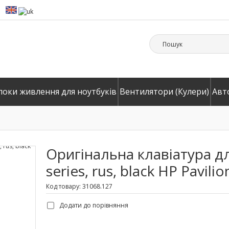
локи живлення для ноутбуків
Вентилятори (Кулери)
Авт
Оригінальна клавіатура дл
series, rus, black HP Pavil
Код товару: 31068.127
Додати до порівняння