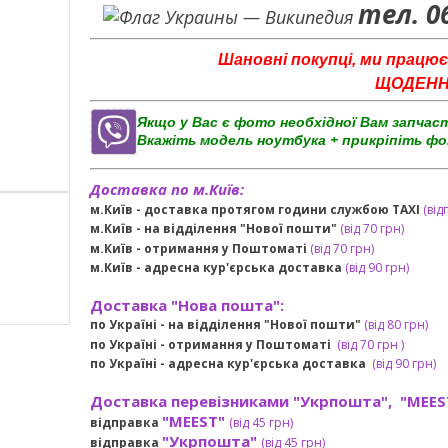
тел. 0
Шановні покупці, ми працює
ЩОДЕННО 
Якщо у Вас є фото необхідної Вам запчас
Вкажіть модель ноутбука + прикріпіть фо
Доставка по м.Київ:
м.Київ - доставка протягом години службою TAXI
(від
м.Київ - на відділення "Нової пошти"
(від 70 грн)
м.Київ -
отримання у Поштоматі
(від 70 грн)
м.Київ -
адресна кур'єрська доставка
(
від
90 грн
)
Доставка "Нова пошта":
по Україні -
на відділення "Нової пошти"
(від 80 грн)
по Україні - отримання у
Поштоматі
(від 7
0 грн
)
по Україні - адресна кур'єрська доставка
(
від
90 грн)
Доставка перевізниками "Укрпошта", "MEES
"MEEST"
відправка
(від 45 грн
)
"Укрпошта"
відправка
(від 45 грн
)