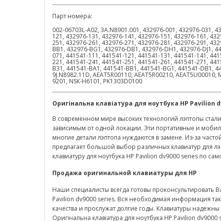
Парт номера:
002-06703L-A02, 3A.N8901.001, 432976-001, 432976-031, 4
121, 432976-131, 432976-141, 432976-151, 432976-161, 432
251, 432976-261, 432976-271, 432976-281, 432976-291, 43
BB1, 432976-BG1, 432976-DB1, 432976-DH1, 432976-DJ1, 44
071, 441541-111, 441541-121, 441541-131, 441541-141, 441
221, 441541-241, 441541-251, 441541-261, 441541-271, 44
B31, 441541-BA1, 441541-BB1, 441541-BG1, 441541-DB1, 4
9J.N8982.11D, AEAT5R00110, AEAT5R00210, AEAT5U00010, 
9201, NSK-H6101, PK1303D0100
Оригінальна клавіатура для ноутбука
HP
Pavilion
d
В современном мире высоких технологий лэптопы стали
зависимым от одной локации. Эти портативные и мобил
многие детали лэптопа нуждаются в замене. Из-за часто
предлагает большой выбор различных клавиатур для лэ
клавиатуру для ноутбука HP Pavilion dv9000 series по са
Продажа оригинальной клавиатуры для
HP
Наши специалисты всегда готовы проконсультировать В
Pavilion dv9000 series. Вся необходимая информация та
качества и прослужат долгие годы. Клавиатуры надежны
Оригінальна клавіатура для ноутбука HP Pavilion dv900