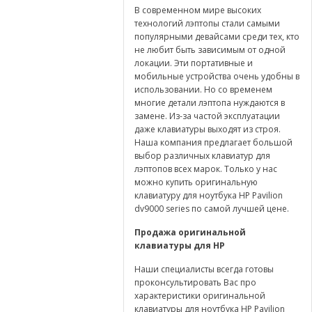
В современном мире высоких
технологий лэптопы стали самыми
популярными девайсами среди тех, кто
не любит быть зависимым от одной
локации. Эти портативные и
мобильные устройства очень удобны в
использовании. Но со временем
многие детали лэптопа нуждаются в
замене. Из-за частой эксплуатации
даже клавиатуры выходят из строя.
Наша компания предлагает большой
выбор различных клавиатур для
лэптопов всех марок. Только у нас
можно купить оригинальную
клавиатуру для ноутбука HP Pavilion
dv9000 series по самой лучшей цене.
Продажа оригинальной
клавиатуры для
HP
Наши специалисты всегда готовы
проконсультировать Вас про
характеристики оригинальной
клавиатуры для ноутбука HP Pavilion