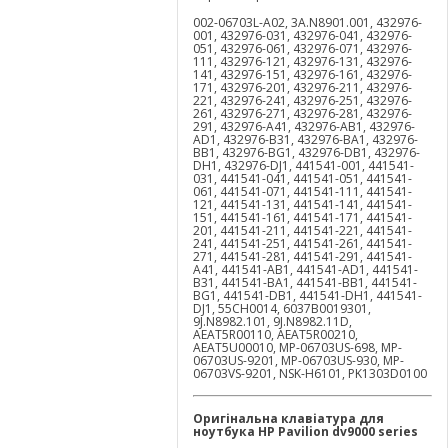
002-06703L-A02, 3A.N8901.001, 432976-
001, 432976-031, 432976-041, 432976-
051, 432976-061, 432976-071, 432976-
111, 432976-121, 432976-131, 432976-
141, 432976-151, 432976-161, 432976-
171, 432976-201, 432976-211, 432976-
221, 432976-241, 432976-251, 432976-
261, 432976-271, 432976-281, 432976-
291, 432976-A41, 432976-AB1, 432976-
AD1, 432976-B31, 432976-BA1, 432976-
BB1, 432976-BG1, 432976-DB1, 432976-
DH1, 432976-DJ1, 441541-001, 441541-
031, 441541-041, 441541-051, 441541-
061, 441541-071, 441541-111, 441541-
121, 441541-131, 441541-141, 441541-
151, 441541-161, 441541-171, 441541-
201, 441541-211, 441541-221, 441541-
241, 441541-251, 441541-261, 441541-
271, 441541-281, 441541-291, 441541-
A41, 441541-AB1, 441541-AD1, 441541-
B31, 441541-BA1, 441541-BB1, 441541-
BG1, 441541-DB1, 441541-DH1, 441541-
DJ1, 55CH0014, 6037B0019301,
9J.N8982.101, 9J.N8982.11D,
AEAT5R00110, AEAT5R00210,
AEAT5U00010, MP-06703US-698, MP-
06703US-9201, MP-06703US-930, MP-
06703VS-9201, NSK-H6101, PK1303D0100
Оригінальна клавіатура для
ноутбука
HP
Pavilion
dv
9000
series