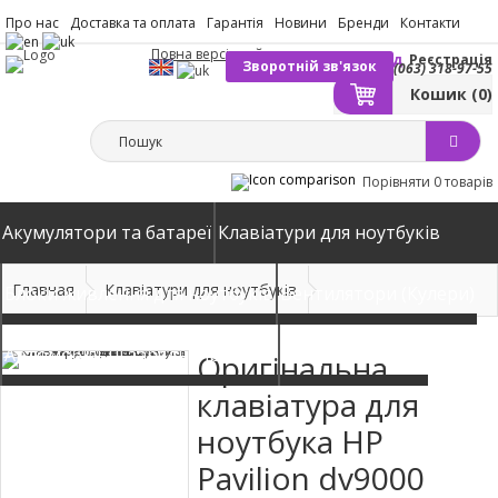
Про нас
Доставка та оплата
Гарантія
Новини
Бренди
Контакти
Повна версія сайту
Вхід
Реєстрація
Зворотній зв'язок
(063) 318-97-55
Кошик
(0)
Порівняти
0 товарів
Акумулятори та батареї
Клавіатури для ноутбуків
Главная
Клавіатури для ноутбуків
Блоки живлення для ноутбуків
Вентилятори (Кулери)
Автомобільні зарядні пристрої
Матриці екрани
Оригінальна
клавіатура для
ноутбука HP
Pavilion dv9000