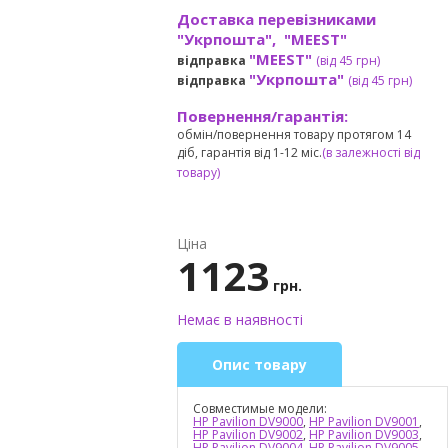
Доставка перевізниками
"Укрпошта", "MEEST"
"MEEST"
відправка
(від 45 грн
)
"Укрпошта"
відправка
(від 45 грн
)
Повернення/гарантія:
обмін/повернення товару протягом 14
діб, гарантія від 1-12 міс.
(в залежності від
товару)
Ціна
1123
грн.
Немає в наявності
Опис товару
Совместимые модели:
HP Pavilion DV9000
,
HP Pavilion DV9001
,
HP Pavilion DV9002
,
HP Pavilion DV9003
,
HP Pavilion DV9004
,
HP Pavilion DV9005
,