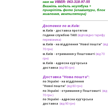
нам на
VIBER:
063-318-97-55
Вкажіть модель ноутбука +
прикріпіть фото (клавіатури, блок
живлення, вентилятора)
Доставка по м.Київ:
м.Київ - доставка протягом
години службою TAXI
(відповідно тарифу
перевізника)
м.Київ - на відділення "Нової пошти"
(від
70 грн)
м.Київ -
отримання у Поштоматі
(від 70
грн)
м.Київ -
адресна кур'єрська
доставка
(
від
90 грн
)
Доставка "Нова пошта":
по Україні -
на відділення
"Нової пошти"
(від 80 грн)
по Україні - отримання у
Поштоматі
(від
7
0 грн
)
по Україні - адресна кур'єрська
доставка
(
від
90 грн)