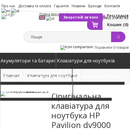
Про нас
Доставка та оплата
Гарантія
Новини
Бренди
Контакти
Повна версія сайту
Вхід
Реєстрація
Зворотній зв'язок
(063) 318-97-55
Кошик
(0)
Порівняти
0 товарів
Акумулятори та батареї
Клавіатури для ноутбуків
Главная
Клавіатури для ноутбуків
Блоки живлення для ноутбуків
Вентилятори (Кулери)
Автомобільні зарядні пристрої
Матриці екрани
Оригінальна
клавіатура для
ноутбука HP
Pavilion dv9000