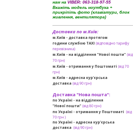
нам на
VIBER:
063-318-97-55
Вкажіть модель ноутбука +
прикріпіть фото (клавіатури, блок
живлення, вентилятора)
Доставка по м.Київ:
м.Київ - доставка протягом
години службою TAXI
(відповідно тарифу
перевізника)
м.Київ - на відділення "Нової пошти"
(від
70 грн)
м.Київ -
отримання у Поштоматі
(від 70
грн)
м.Київ -
адресна кур'єрська
доставка
(
від
90 грн
)
Доставка "Нова пошта":
по Україні -
на відділення
"Нової пошти"
(від 80 грн)
по Україні - отримання у
Поштоматі
(від
7
0 грн
)
по Україні - адресна кур'єрська
доставка
(
від
90 грн)