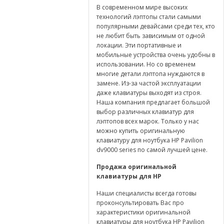
В современном мире высоких
технологий лэптопы стали самыми
популярными девайсами среди тех, кто
не любит быть зависимым от одной
локации. Эти портативные и
мобильные устройства очень удобны в
использовании. Но со временем
многие детали лэптопа нуждаются в
замене. Из-за частой эксплуатации
даже клавиатуры выходят из строя.
Наша компания предлагает большой
выбор различных клавиатур для
лэптопов всех марок. Только у нас
можно купить оригинальную
клавиатуру для ноутбука HP Pavilion
dv9000 series по самой лучшей цене.
Продажа оригинальной
клавиатуры для
HP
Наши специалисты всегда готовы
проконсультировать Вас про
характеристики оригинальной
клавиатуры для ноутбука HP Pavilion