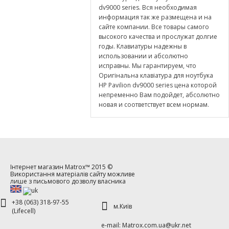
dv9000 series. Вся необходимая
информация так же размещена и на
сайте компании. Все товары самого
высокого качества и прослужат долгие
годы. Клавиатуры надежны в
использовании и абсолютно
исправны. Мы гарантируем, что
Оригінальна клавіатура для ноутбука
HP Pavilion dv9000 series цена которой
непременно Вам подойдет, абсолютно
новая и соответствует всем нормам.
Інтернет магазин
Matrox™
2015 ©
Використання матеріалів сайту можливе
лише з письмового дозволу власника
+38 (063) 318-97-55
м.Київ
(Lifecell)
е-mаil: Matrox.com.ua@ukr.net