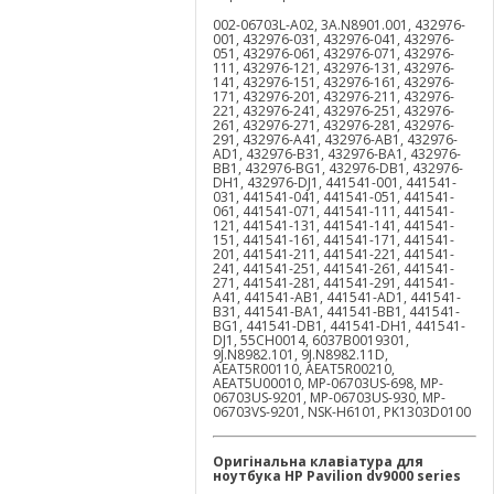
002-06703L-A02, 3A.N8901.001, 432976-
001, 432976-031, 432976-041, 432976-
051, 432976-061, 432976-071, 432976-
111, 432976-121, 432976-131, 432976-
141, 432976-151, 432976-161, 432976-
171, 432976-201, 432976-211, 432976-
221, 432976-241, 432976-251, 432976-
261, 432976-271, 432976-281, 432976-
291, 432976-A41, 432976-AB1, 432976-
AD1, 432976-B31, 432976-BA1, 432976-
BB1, 432976-BG1, 432976-DB1, 432976-
DH1, 432976-DJ1, 441541-001, 441541-
031, 441541-041, 441541-051, 441541-
061, 441541-071, 441541-111, 441541-
121, 441541-131, 441541-141, 441541-
151, 441541-161, 441541-171, 441541-
201, 441541-211, 441541-221, 441541-
241, 441541-251, 441541-261, 441541-
271, 441541-281, 441541-291, 441541-
A41, 441541-AB1, 441541-AD1, 441541-
B31, 441541-BA1, 441541-BB1, 441541-
BG1, 441541-DB1, 441541-DH1, 441541-
DJ1, 55CH0014, 6037B0019301,
9J.N8982.101, 9J.N8982.11D,
AEAT5R00110, AEAT5R00210,
AEAT5U00010, MP-06703US-698, MP-
06703US-9201, MP-06703US-930, MP-
06703VS-9201, NSK-H6101, PK1303D0100
Оригінальна клавіатура для
ноутбука
HP
Pavilion
dv
9000
series