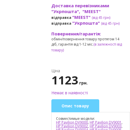
Доставка перевізниками
"Укрпошта", "MEEST"
"MEEST"
відправка
(від 45 грн
)
"Укрпошта"
відправка
(від 45 грн
)
Повернення/гарантія:
обмін/повернення товару протягом 14
діб, гарантія від 1-12 міс.
(в залежності від
товару)
Ціна
1123
грн.
Немає в наявності
Опис товару
Совместимые модели:
HP Pavilion DV9000
,
HP Pavilion DV9001
,
HP Pavilion DV9002
,
HP Pavilion DV9003
,
HP Pavilion DV9004
,
HP Pavilion DV9005
,