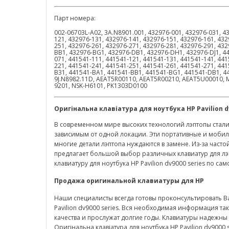
Парт номера:
002-06703L-A02, 3A.N8901.001, 432976-001, 432976-031, 4
121, 432976-131, 432976-141, 432976-151, 432976-161, 432
251, 432976-261, 432976-271, 432976-281, 432976-291, 43
BB1, 432976-BG1, 432976-DB1, 432976-DH1, 432976-DJ1, 44
071, 441541-111, 441541-121, 441541-131, 441541-141, 441
221, 441541-241, 441541-251, 441541-261, 441541-271, 44
B31, 441541-BA1, 441541-BB1, 441541-BG1, 441541-DB1, 4
9J.N8982.11D, AEAT5R00110, AEAT5R00210, AEAT5U00010, 
9201, NSK-H6101, PK1303D0100
Оригінальна клавіатура для ноутбука
HP
Pavilion
d
В современном мире высоких технологий лэптопы стали
зависимым от одной локации. Эти портативные и мобил
многие детали лэптопа нуждаются в замене. Из-за часто
предлагает большой выбор различных клавиатур для лэ
клавиатуру для ноутбука HP Pavilion dv9000 series по са
Продажа оригинальной клавиатуры для
HP
Наши специалисты всегда готовы проконсультировать В
Pavilion dv9000 series. Вся необходимая информация та
качества и прослужат долгие годы. Клавиатуры надежны
Оригінальна клавіатура для ноутбука HP Pavilion dv900