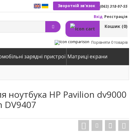
Зворотній зв'язок
(063) 318-97-55
Вхід
Реєстрація
Кошик
(0)
Порівняти
0 товарів
омобільні зарядні пристрої
Матриці екрани
я ноутбука HP Pavilion dv9000
ion DV9407