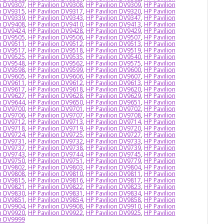
on DV9307
,
HP Pavilion DV9308
,
HP Pavilion DV9309
,
HP Pavilion
on DV9315
,
HP Pavilion DV9317
,
HP Pavilion DV9320
,
HP Pavilion
on DV9339
,
HP Pavilion DV9343
,
HP Pavilion DV9347
,
HP Pavilion
on DV9408
,
HP Pavilion DV9410
,
HP Pavilion DV9413
,
HP Pavilion
on DV9424
,
HP Pavilion DV9428
,
HP Pavilion DV9429
,
HP Pavilion
on DV9505
,
HP Pavilion DV9506
,
HP Pavilion DV9507
,
HP Pavilion
on DV9511
,
HP Pavilion DV9512
,
HP Pavilion DV9513
,
HP Pavilion
on DV9517
,
HP Pavilion DV9518
,
HP Pavilion DV9519
,
HP Pavilion
on DV9525
,
HP Pavilion DV9535
,
HP Pavilion DV9540
,
HP Pavilion
on DV9548
,
HP Pavilion DV9562
,
HP Pavilion DV9575
,
HP Pavilion
on DV9598
,
HP Pavilion DV9599
,
HP Pavilion DV9600
,
HP Pavilion
on DV9605
,
HP Pavilion DV9606
,
HP Pavilion DV9607
,
HP Pavilion
on DV9611
,
HP Pavilion DV9612
,
HP Pavilion DV9613
,
HP Pavilion
on DV9617
,
HP Pavilion DV9618
,
HP Pavilion DV9620
,
HP Pavilion
on DV9627
,
HP Pavilion DV9628
,
HP Pavilion DV9629
,
HP Pavilion
on DV9644
,
HP Pavilion DV9650
,
HP Pavilion DV9651
,
HP Pavilion
on DV9700
,
HP Pavilion DV9701
,
HP Pavilion DV9702
,
HP Pavilion
on DV9706
,
HP Pavilion DV9707
,
HP Pavilion DV9708
,
HP Pavilion
on DV9712
,
HP Pavilion DV9713
,
HP Pavilion DV9714
,
HP Pavilion
on DV9718
,
HP Pavilion DV9719
,
HP Pavilion DV9720
,
HP Pavilion
on DV9724
,
HP Pavilion DV9725
,
HP Pavilion DV9727
,
HP Pavilion
on DV9731
,
HP Pavilion DV9732
,
HP Pavilion DV9733
,
HP Pavilion
on DV9737
,
HP Pavilion DV9738
,
HP Pavilion DV9739
,
HP Pavilion
on DV9743
,
HP Pavilion DV9744
,
HP Pavilion DV9745
,
HP Pavilion
on DV9750
,
HP Pavilion DV9751
,
HP Pavilion DV9779
,
HP Pavilion
on DV9802
,
HP Pavilion DV9803
,
HP Pavilion DV9804
,
HP Pavilion
on DV9808
,
HP Pavilion DV9810
,
HP Pavilion DV9811
,
HP Pavilion
on DV9815
,
HP Pavilion DV9816
,
HP Pavilion DV9817
,
HP Pavilion
on DV9821
,
HP Pavilion DV9822
,
HP Pavilion DV9823
,
HP Pavilion
on DV9830
,
HP Pavilion DV9831
,
HP Pavilion DV9834
,
HP Pavilion
on DV9851
,
HP Pavilion DV9854
,
HP Pavilion DV9858
,
HP Pavilion
on DV9904
,
HP Pavilion DV9908
,
HP Pavilion DV9910
,
HP Pavilion
on DV9920
,
HP Pavilion DV9922
,
HP Pavilion DV9925
,
HP Pavilion
on DV9999