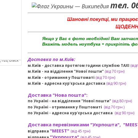
тел. 0
Шановні покупці, ми працює
ЩОДЕННО 
Якщо у Вас є фото необхідної Вам запчас
Вкажіть модель ноутбука + прикріпіть фо
Доставка по м.Київ:
м.Київ - доставка протягом години службою TAXI
(від
м.Київ - на відділення "Нової пошти"
(від 70 грн)
м.Київ -
отримання у Поштоматі
(від 70 грн)
м.Київ -
адресна кур'єрська доставка
(
від
90 грн
)
Доставка "Нова пошта":
по Україні -
на відділення "Нової пошти"
(від 80 грн)
по Україні - отримання у
Поштоматі
(від 7
0 грн
)
по Україні - адресна кур'єрська доставка
(
від
90 грн)
Доставка перевізниками "Укрпошта", "MEES
"MEEST"
відправка
(від 45 грн
)
"Укрпошта"
відправка
(від 45 грн
)