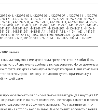
32976-041, 432976-051, 432976-061, 432976-071, 432976-111, 432976-
976-171, 432976-201, 432976-211, 432976-221, 432976-241, 432976-
2976-A41, 432976-AB1, 432976-AD1, 432976-B31, 432976-BA1, 432976-
1541-001, 441541-031, 441541-041, 441541-051, 441541-061, 441541-
541-151, 441541-161, 441541-171, 441541-201, 441541-211, 441541-
1541-281, 441541-291, 441541-A41, 441541-AB1, 441541-AD1, 441541-
41541-DH1, 441541-DJ1, 55CH0014, 6037B0019301, 9J.N8982.101,
MP-06703US-698, MP-06703US-9201, MP-06703US-930, MP-06703VS-
v
9000
series
 самыми популярными девайсами среди тех, кто не любит быть
ьные устройства очень удобны в использовании. Но со временем
й эксплуатации даже клавиатуры выходят из строя. Наша компания
птопов всех марок. Только у нас можно купить оригинальную
мой лучшей цене.
ас про характеристики оригинальной клавиатуры для ноутбука HP
к же размещена и на сайте компании. Все товары самого высокого
 в использовании и абсолютно исправны. Мы гарантируем, что
0 series цена которой непременно Вам подойдет, абсолютно новая