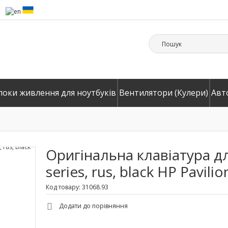
локи живлення для ноутбуків
Вентилятори (Кулери)
Авт
Оригінальна клавіатура дл
series, rus, black HP Pavil
Код товару: 31068.93
Додати до порівняння