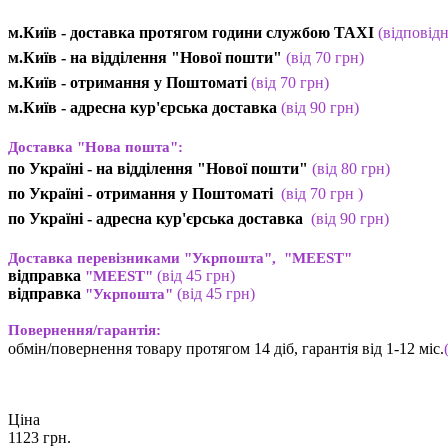
м.Київ - доставка протягом години службою TAXI
(відповід
м.Київ - на відділення "Нової пошти"
(від 70 грн)
м.Київ -
отримання у Поштоматі
(від 70 грн)
м.Київ -
адресна кур'єрська доставка
(
від
90 грн
)
Доставка "Нова пошта":
по Україні -
на відділення "Нової пошти"
(від 80 грн)
по Україні - отримання у
Поштоматі
(від 7
0 грн
)
по Україні - адресна кур'єрська доставка
(
від
90 грн)
Доставка перевізниками "Укрпошта", "MEEST"
відправка
(від 45 грн
)
"MEEST"
відправка
(від 45 грн
)
"Укрпошта"
Повернення/гарантія:
обмін/повернення товару протягом 14 діб, гарантія від 1-12 міс.
Ціна
1123
грн.