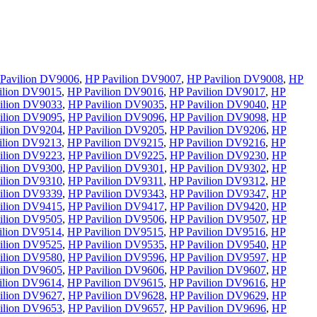
Pavilion DV9006
,
HP Pavilion DV9007
,
HP Pavilion DV9008
,
HP
ilion DV9015
,
HP Pavilion DV9016
,
HP Pavilion DV9017
,
HP
ilion DV9033
,
HP Pavilion DV9035
,
HP Pavilion DV9040
,
HP
ilion DV9095
,
HP Pavilion DV9096
,
HP Pavilion DV9098
,
HP
ilion DV9204
,
HP Pavilion DV9205
,
HP Pavilion DV9206
,
HP
ilion DV9213
,
HP Pavilion DV9215
,
HP Pavilion DV9216
,
HP
ilion DV9223
,
HP Pavilion DV9225
,
HP Pavilion DV9230
,
HP
ilion DV9300
,
HP Pavilion DV9301
,
HP Pavilion DV9302
,
HP
ilion DV9310
,
HP Pavilion DV9311
,
HP Pavilion DV9312
,
HP
ilion DV9339
,
HP Pavilion DV9343
,
HP Pavilion DV9347
,
HP
ilion DV9415
,
HP Pavilion DV9417
,
HP Pavilion DV9420
,
HP
ilion DV9505
,
HP Pavilion DV9506
,
HP Pavilion DV9507
,
HP
ilion DV9514
,
HP Pavilion DV9515
,
HP Pavilion DV9516
,
HP
ilion DV9525
,
HP Pavilion DV9535
,
HP Pavilion DV9540
,
HP
ilion DV9580
,
HP Pavilion DV9596
,
HP Pavilion DV9597
,
HP
ilion DV9605
,
HP Pavilion DV9606
,
HP Pavilion DV9607
,
HP
ilion DV9614
,
HP Pavilion DV9615
,
HP Pavilion DV9616
,
HP
ilion DV9627
,
HP Pavilion DV9628
,
HP Pavilion DV9629
,
HP
ilion DV9653
,
HP Pavilion DV9657
,
HP Pavilion DV9696
,
HP