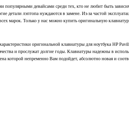
и популярными девайсами среди тех, кто не любит быть завис
гие детали лэптопа нуждаются в замене. Из-за частой эксплуат
ех марок. Только у нас можно купить оригинальную клавиатуру д
арактеристики оригинальной клавиатуры для ноутбука HP Pavili
качества и прослужат долгие годы. Клавиатуры надежны в испол
s цена которой непременно Вам подойдет, абсолютно новая и соот