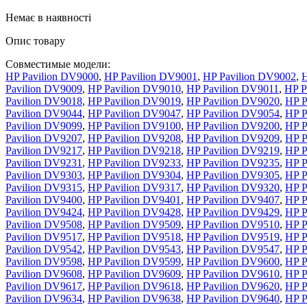
Немає в наявності
Опис товару
Совместимые модели:
HP Pavilion DV9000
,
HP Pavilion DV9001
,
HP Pavilion DV9002
,
H
Pavilion DV9009
,
HP Pavilion DV9010
,
HP Pavilion DV9011
,
HP P
Pavilion DV9018
,
HP Pavilion DV9019
,
HP Pavilion DV9020
,
HP P
Pavilion DV9044
,
HP Pavilion DV9047
,
HP Pavilion DV9054
,
HP P
Pavilion DV9099
,
HP Pavilion DV9100
,
HP Pavilion DV9200
,
HP P
Pavilion DV9207
,
HP Pavilion DV9208
,
HP Pavilion DV9209
,
HP P
Pavilion DV9217
,
HP Pavilion DV9218
,
HP Pavilion DV9219
,
HP P
Pavilion DV9231
,
HP Pavilion DV9233
,
HP Pavilion DV9235
,
HP P
Pavilion DV9303
,
HP Pavilion DV9304
,
HP Pavilion DV9305
,
HP P
Pavilion DV9315
,
HP Pavilion DV9317
,
HP Pavilion DV9320
,
HP P
Pavilion DV9400
,
HP Pavilion DV9401
,
HP Pavilion DV9407
,
HP P
Pavilion DV9424
,
HP Pavilion DV9428
,
HP Pavilion DV9429
,
HP P
Pavilion DV9508
,
HP Pavilion DV9509
,
HP Pavilion DV9510
,
HP P
Pavilion DV9517
,
HP Pavilion DV9518
,
HP Pavilion DV9519
,
HP P
Pavilion DV9542
,
HP Pavilion DV9543
,
HP Pavilion DV9547
,
HP P
Pavilion DV9598
,
HP Pavilion DV9599
,
HP Pavilion DV9600
,
HP P
Pavilion DV9608
,
HP Pavilion DV9609
,
HP Pavilion DV9610
,
HP P
Pavilion DV9617
,
HP Pavilion DV9618
,
HP Pavilion DV9620
,
HP P
Pavilion DV9634
,
HP Pavilion DV9638
,
HP Pavilion DV9640
,
HP P