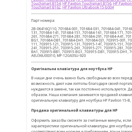
Touchsmart B154
,
HP Pavilion Touchsmart B156
,
HP Pavilio
Touchsmart B162
,
HP Pavilion Ultrabook 15-b004
Парт номера:
2B-06416Q110, 701684-001, 701684-031, 701684-041, 70168
131, 701684-141, 701684-151, 701684-161, 701684-171, 701
261, 701684-271, 701684-281, 701684-291, 701684-A41, 70
BG1, 701684-DB1, 701684-DH1, 701684-DJ1, 703915-001, 70
111, 703915-121, 703915-131, 703915-141, 703915-151, 703
241, 703915-251, 703915-261, 703915-271, 703915-281, 70
BA1, 703915-BB1, 703915-BG1, 703915-DB1, 703915-DH1, 
AEU36U00310, MP-12G63SU-920
Оригінальна клавіатура для ноутбука
HP
В наши дни очень важно быть свободным во всех передв
возможность дают нам лэптопы благодаря своей портат
нуждаются в замене, так как постоянно используются. Д
образом. Наша компания занимается продажей клавиату
оригинальную клавиатуру для ноутбука HP Pavilion 15-B, 
Продажа оригинальной клавиатуры для
HP
Оформить заказ Вы сможете за считанные минуты, есл
характеристики оригинальной клавиатуры для ноутбука
соответствуют всем нормам и требованиям. Наши товар