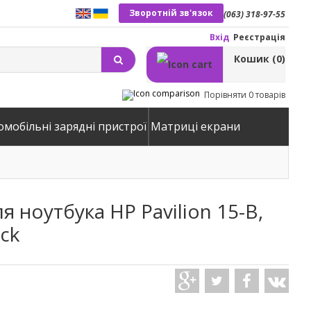
Зворотній зв'язок
(063) 318-97-55
Вхід
Реєстрація
Кошик
(0)
Порівняти
0 товарів
омобільні зарядні пристрої
Матриці екрани
я ноутбука HP Pavilion 15-B,
ack