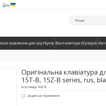
локи живлення для ноутбуків
Вентилятори (Кулери)
Авт
Оригінальна клавіатура дл
15T-B, 15Z-B series, rus, bl
Код товару: 60278
Додати до порівняння