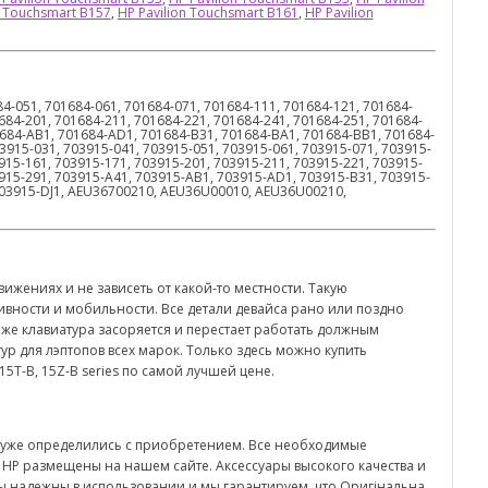
n Touchsmart B157
,
HP Pavilion Touchsmart B161
,
HP Pavilion
4-051, 701684-061, 701684-071, 701684-111, 701684-121, 701684-
684-201, 701684-211, 701684-221, 701684-241, 701684-251, 701684-
1684-AB1, 701684-AD1, 701684-B31, 701684-BA1, 701684-BB1, 701684-
3915-031, 703915-041, 703915-051, 703915-061, 703915-071, 703915-
915-161, 703915-171, 703915-201, 703915-211, 703915-221, 703915-
3915-291, 703915-A41, 703915-AB1, 703915-AD1, 703915-B31, 703915-
703915-DJ1, AEU36700210, AEU36U00010, AEU36U00210,
ижениях и не зависеть от какой-то местности. Такую
ивности и мобильности. Все детали девайса рано или поздно
аже клавиатура засоряется и перестает работать должным
р для лэптопов всех марок. Только здесь можно купить
15T-B, 15Z-B series по самой лучшей цене.
и уже определились с приобретением. Все необходимые
 HP размещены на нашем сайте. Аксессуары высокого качества и
ы надежны в использовании и мы гарантируем, что Оригінальна