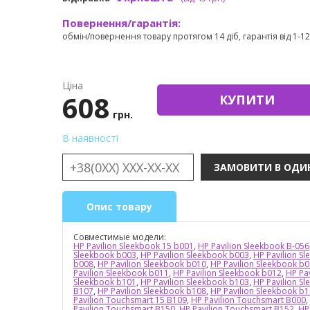
Повернення/гарантія:
обмін/повернення товару протягом 14 діб, гарантія від 1-12 
Ціна
608
КУПИТИ
грн.
В наявності
Опис товару
Совместимые модели:
HP Pavilion Sleekbook 15 b001
,
HP Pavilion Sleekbook B-056
Sleekbook b003
,
HP Pavilion Sleekbook b003
,
HP Pavilion S
b008
,
HP Pavilion Sleekbook b010
,
HP Pavilion Sleekbook b
Pavilion Sleekbook b011
,
HP Pavilion Sleekbook b012
,
HP Pa
Sleekbook b101
,
HP Pavilion Sleekbook b103
,
HP Pavilion S
B107
,
HP Pavilion Sleekbook b108
,
HP Pavilion Sleekbook b
Pavilion Touchsmart 15 B109
,
HP Pavilion Touchsmart B000
,
Pavilion Touchsmart B150
,
HP Pavilion Touchsmart B152
,
HP