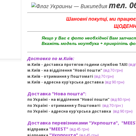
тел. 0
Шановні покупці, ми працює
ЩОДЕННО 
Якщо у Вас є фото необхідної Вам запчас
Вкажіть модель ноутбука + прикріпіть фо
Доставка по м.Київ:
м.Київ - доставка протягом години службою TAXI
(від
м.Київ - на відділення "Нової пошти"
(від 70 грн)
м.Київ -
отримання у Поштоматі
(від 70 грн)
м.Київ -
адресна кур'єрська доставка
(
від
90 грн
)
Доставка "Нова пошта":
по Україні -
на відділення "Нової пошти"
(від 80 грн)
по Україні - отримання у
Поштоматі
(від 7
0 грн
)
по Україні - адресна кур'єрська доставка
(
від
90 грн)
Доставка перевізниками "Укрпошта", "MEES
"MEEST"
відправка
(від 45 грн
)
"Укрпошта"
відправка
(від 45 грн
)