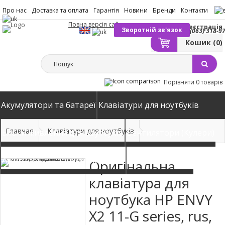
Про нас
Доставка та оплата
Гарантія
Новини
Бренди
Контакти
Повна версія сайту
Вхід
Реєстрація
Зворотній зв'язок
(063) 318-9
Кошик
(0)
Порівняти
0 товарів
Акумулятори та батареї
Клавіатури для ноутбуків
Главная
Клавіатури для ноутбуків
Блоки живлення для ноутбуків
Вентилятори (Кулери)
Автомобільні зарядні пристрої
Матриці екрани
Оригінальна
клавіатура для
ноутбука HP ENVY
X2 11-G series, rus,