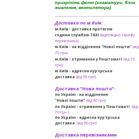
прикріпіть фото (клавіатури, блок
живлення, вентилятора)
Доставка по м.Київ:
м.Київ - доставка протягом
години службою TAXI
(відповідно тарифу
перевізника)
м.Київ - на відділення "Нової пошти"
(від
70 грн)
м.Київ -
отримання у Поштоматі
(від 70
грн)
м.Київ -
адресна кур'єрська
доставка
(
від
90 грн
)
Доставка "Нова пошта":
по Україні -
на відділення
"Нової пошти"
(від 80 грн)
по Україні - отримання у
Поштоматі
(від
7
0 грн
)
по Україні - адресна кур'єрська
доставка
(
від
90 грн)
Доставка перевізниками