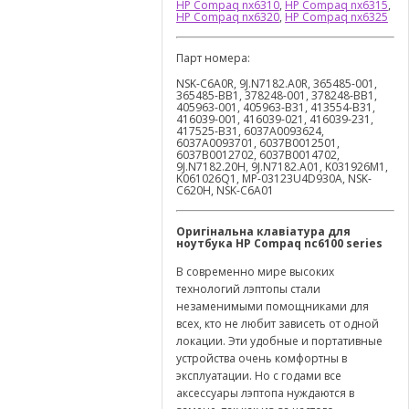
HP Compaq nx6310
,
HP Compaq nx6315
,
HP Compaq nx6320
,
HP Compaq nx6325
Парт номера:
NSK-C6A0R, 9J.N7182.A0R, 365485-001,
365485-BB1, 378248-001, 378248-BB1,
405963-001, 405963-B31, 413554-B31,
416039-001, 416039-021, 416039-231,
417525-B31, 6037A0093624,
6037A0093701, 6037B0012501,
6037B0012702, 6037B0014702,
9J.N7182.20H, 9J.N7182.A01, K031926M1,
K061026Q1, MP-03123U4D930A, NSK-
C620H, NSK-C6A01
Оригінальна клавіатура для
ноутбука
HP
Compaq
nc
6100
series
В современно мире высоких
технологий лэптопы стали
незаменимыми помощниками для
всех, кто не любит зависеть от одной
локации. Эти удобные и портативные
устройства очень комфортны в
эксплуатации. Но с годами все
аксессуары лэптопа нуждаются в