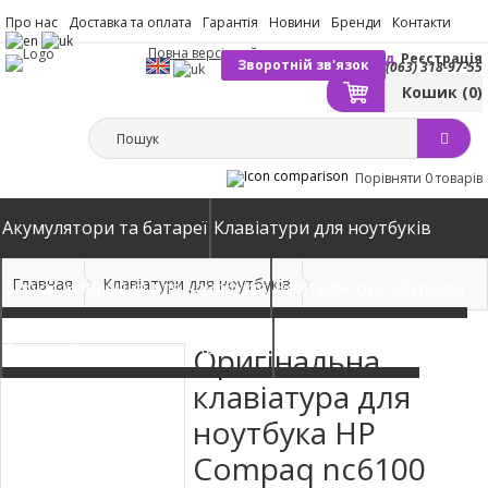
Про нас
Доставка та оплата
Гарантія
Новини
Бренди
Контакти
Повна версія сайту
Вхід
Реєстрація
Зворотній зв'язок
(063) 318-97-55
Кошик
(0)
Порівняти
0 товарів
Акумулятори та батареї
Клавіатури для ноутбуків
Главная
Клавіатури для ноутбуків
Блоки живлення для ноутбуків
Вентилятори (Кулери)
Автомобільні зарядні пристрої
Матриці екрани
Оригінальна
клавіатура для
ноутбука HP
Compaq nc6100