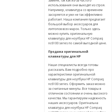
замене, так как из-за частого
использования они выходят из строя.
Например, клавиатура со временем
засоряется и уже не так эффективно
работает. Наша компания предлагает
большой выбор аксессуаров для
лэптопов всех марок. Только здесь
можно купить оригинальную
клавиатуру для ноутбука HP Compaq
nc6100 series по самой выгодной цене.
Продажа оригинальной
клавиатуры для
HP
Наши специалисты всегда готовы
рассказать Вам подробно про
характеристики оригинальной
клавиатуры для ноутбука HP Compaq
nc6100 series. Оформить заказ можно
за считанные минуты. Все товары в
отличном состоянии и очень высокого
качества. Мы гарантируем надежность
наших аксессуаров. Оригінальна
клавіатура для ноутбука HP Compaq