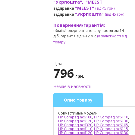
"Укрпошта", "MEEST"
"MEEST"
відправка
(від 45 грн
)
"Укрпошта"
відправка
(від 45 грн
)
Повернення/гарантія:
обмін/повернення товару протягом 14
діб, гарантія від 1-12 міс.
(в залежності від
товару)
Ціна
796
грн.
Немає в наявності
Опис товару
Совместимые модели:
HP Compaq nc6100
,
HP Compaq nc6110
,
HP Compaq nc6120
,
HP Compaq nc6130
,
HP Compaq nc6320
,
HP Compaq nx6105
,
HP Compaq nx6110
,
HP Compaq nx6115
,
HP Compaq nx6120
,
HP Compaq nx6130
,