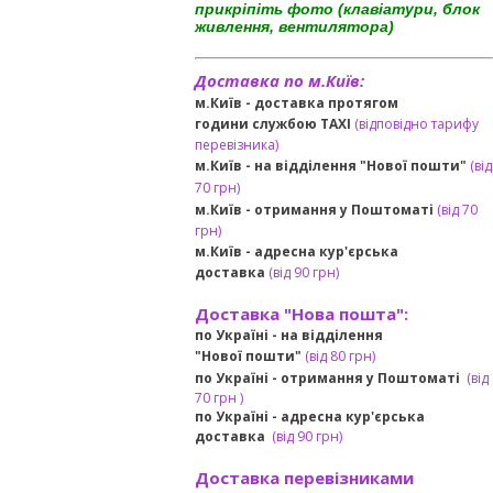
прикріпіть фото (клавіатури, блок
живлення, вентилятора)
Доставка по м.Київ:
м.Київ - доставка протягом
години службою TAXI
(відповідно тарифу
перевізника)
м.Київ - на відділення "Нової пошти"
(від
70 грн)
м.Київ -
отримання у Поштоматі
(від 70
грн)
м.Київ -
адресна кур'єрська
доставка
(
від
90 грн
)
Доставка "Нова пошта":
по Україні -
на відділення
"Нової пошти"
(від 80 грн)
по Україні - отримання у
Поштоматі
(від
7
0 грн
)
по Україні - адресна кур'єрська
доставка
(
від
90 грн)
Доставка перевізниками