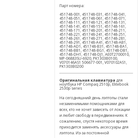
Парт номера:
451748-001, 451748-031, 451748-041,
451748-051, 451748-061, 451748-071,
451748-111, 451748-121, 451748-131,
451748-141, 451748-151, 451748-161,
451748-171, 451748-201, 451748-211,
451748-221, 451748-241, 451748-251,
451748-261, 451748-271, 451748-281,
451748-291, 451748-A41, 451748-AB1,
451748-AD1, 451748-B31, 451748-BA1,
451748-BB1, 451748-BG1, 451748-DB1,
451748-DH1, 451748-DJ1, AE0T2700010,
MP-06883SU-6920, PK1303B0100,
V070146AS1 506677-001, V070102AS1,
PK1303B0200
Оригинальная клавиатура
для
ноутбука HP Compaq 2510p, Elitebook
2530p series
На сегодняшний день лэптопы стали
незаменимыми помощниками для
всех, кто не хочет зависеть от локации
и любит свободу в передвижениях. К
сожалению, спустя некоторое время
приходится заменять аксессуары для
лэптопа. Из-за постоянной