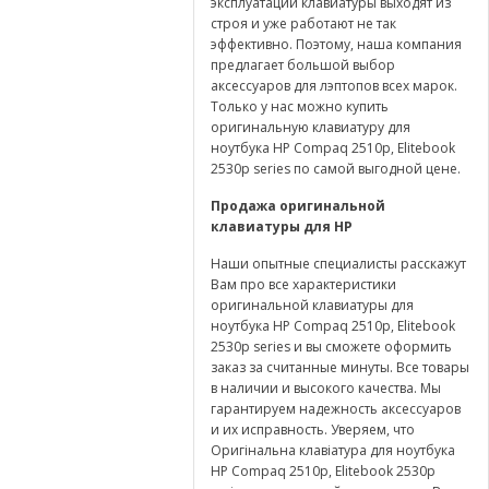
эксплуатации клавиатуры выходят из
строя и уже работают не так
эффективно. Поэтому, наша компания
предлагает большой выбор
аксессуаров для лэптопов всех марок.
Только у нас можно купить
оригинальную клавиатуру для
ноутбука HP Compaq 2510p, Elitebook
2530p series по самой выгодной цене.
Продажа оригинальной
клавиатуры для HP
Наши опытные специалисты расскажут
Вам про все характеристики
оригинальной клавиатуры для
ноутбука HP Compaq 2510p, Elitebook
2530p series и вы сможете оформить
заказ за считанные минуты. Все товары
в наличии и высокого качества. Мы
гарантируем надежность аксессуаров
и их исправность. Уверяем, что
Оригінальна клавіатура для ноутбука
HP Compaq 2510p, Elitebook 2530p