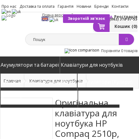
Про нас
Доставка та оплата
Гарантія
Новини
Бренди
Контакти
Повна версія сайту
Вхід
Реєстрація
Зворотній зв'язок
(063) 318-97-55
Кошик
(0)
Порівняти
0 товарів
Акумулятори та батареї
Клавіатури для ноутбуків
Главная
Клавіатури для ноутбуків
Блоки живлення для ноутбуків
Вентилятори (Кулери)
Автомобільні зарядні пристрої
Матриці екрани
Оригінальна
клавіатура для
ноутбука HP
Compaq 2510p,