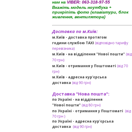
нам на
VIBER:
063-318-97-55
Вкажіть модель ноутбука +
прикріпіть фото (клавіатури, блок
живлення, вентилятора)
Доставка по м.Київ:
м.Київ - доставка протягом
години службою TAXI
(відповідно тарифу
перевізника)
м.Київ - на відділення "Нової пошти"
(від
70 грн)
м.Київ -
отримання у Поштоматі
(від 70
грн)
м.Київ -
адресна кур'єрська
доставка
(
від
90 грн
)
Доставка "Нова пошта":
по Україні -
на відділення
"Нової пошти"
(від 80 грн)
по Україні - отримання у
Поштоматі
(від
7
0 грн
)
по Україні - адресна кур'єрська
доставка
(
від
90 грн)