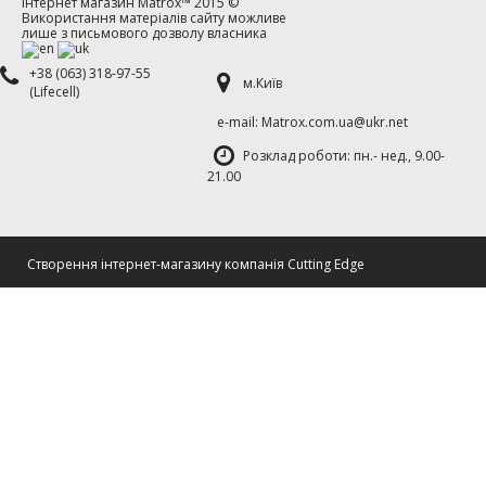
Інтернет магазин
Matrox™
2015 ©
Використання матеріалів сайту можливе
лише з письмового дозволу власника
+38 (063) 318-97-55
м.Київ
(Lifecell)
е-mаil: Matrox.com.ua@ukr.net
Розклад роботи: пн.- нед., 9.00-
21.00
Cтворення інтернет-магазину компанія Cutting Edge