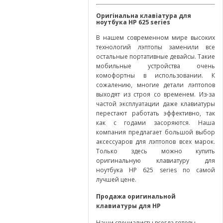
Оригінальна клавіатура для
ноутбука
HP
625 series
В нашем современном мире высоких
технологий лэптопы заменили все
остальные портативные девайсы. Такие
мобильные устройства очень
комофортны в использовании. К
сожалению, многие детали лэптопов
выходят из строя со временем. Из-за
частой эксплуатации даже клавиатуры
перестают работать эффективно, так
как с годами засоряются. Наша
компания предлагает большой выбор
аксессуаров для лэптопов всех марок.
Только здесь можно купить
оригинальную клавиатуру для
ноутбука HP 625 series по самой
лучшей цене.
Продажа оригинальной
клавиатуры для
HP
Наши специалисты всегда готовы