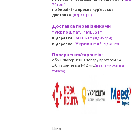
7
0 грн
)
по Україні - адресна кур'єрська
доставка
(
від
90 грн)
Доставка перевізниками
"Укрпошта", "MEEST"
"MEEST"
відправка
(від 45 грн
)
"Укрпошта"
відправка
(від 45 грн
)
Повернення/гарантія:
обмін/повернення товару протягом 14
діб, гарантія від 1-12 міс.
(в залежності від
товару)
Ціна