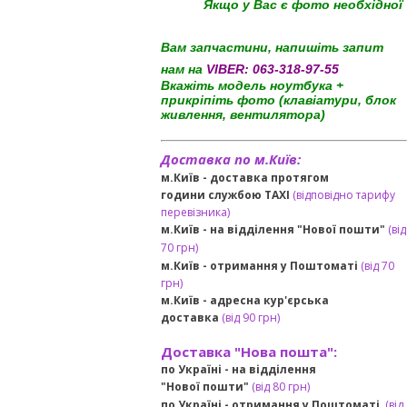
Якщо у Вас є фото необхідної
Вам запчастини, напишіть запит
нам на
VIBER:
063-318-97-55
Вкажіть модель ноутбука +
прикріпіть фото (клавіатури, блок
живлення, вентилятора)
Доставка по м.Київ:
м.Київ - доставка протягом
години службою TAXI
(відповідно тарифу
перевізника)
м.Київ - на відділення "Нової пошти"
(від
70 грн)
м.Київ -
отримання у Поштоматі
(від 70
грн)
м.Київ -
адресна кур'єрська
доставка
(
від
90 грн
)
Доставка "Нова пошта":
по Україні -
на відділення
"Нової пошти"
(від 80 грн)
по Україні - отримання у
Поштоматі
(від