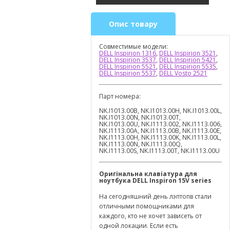
Опис товару
Совместимые модели:
DELL Inspirion 1316
,
DELL Inspirion 3521
,
DELL Inspirion 3537
,
DELL Inspirion 5421
,
DELL Inspirion 5521
,
DELL Inspirion 5535
,
DELL Inspirion 5537
,
DELL Vosto 2521
Парт номера:
NK.I1013.00B, NK.I1013.00H, NK.I1013.00L,
NK.I1013.00N, NK.I1013.00T,
NK.I1013.00U, NK.I1113.002, NK.I1113.006,
NK.I1113.00A, NK.I1113.00B, NK.I1113.00E,
NK.I1113.00H, NK.I1113.00K, NK.I1113.00L,
NK.I1113.00N, NK.I1113.00Q,
NK.I1113.00S, NK.I1113.00T, NK.I1113.00U
Оригінальна клавіатура для
ноутбука
DELL
Inspiron
15
V
series
На сегодняшний день лэптопв стали
отличными помощниками для
каждого, кто не хочет зависеть от
одной локации. Если есть