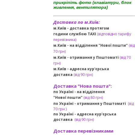
прикріпіть фото (клавіатури, блок
живлення, вентилятора)
Доставка по м.Київ:
м.Київ - доставка протягом
години службою TAXI
(відповідно тарифу
перевізника)
м.Київ - на відділення "Нової пошти"
(від
70 грн)
м.Київ -
отримання у Поштоматі
(від 70
грн)
м.Київ -
адресна кур'єрська
доставка
(
від
90 грн
)
Доставка "Нова пошта":
по Україні -
на відділення
"Нової пошти"
(від 80 грн)
по Україні - отримання у
Поштоматі
(від
7
0 грн
)
по Україні - адресна кур'єрська
доставка
(
від
90 грн)
Доставка перевізниками