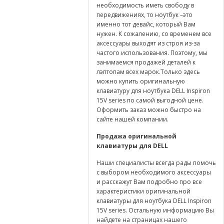
необходимость иметь свободу в
передвижениях, то ноутбук –это
именно тот девайс, который Вам
нужен. К сожалению, со временем все
аксессуары выходят из строя из-за
частого использования. Поэтому, мы
занимаемся продажей деталей к
лэптопам всех марок.Только здесь
можно купить оригинальную
клавиатуру для ноутбука DELL Inspiron
15V series по самой выгодной цене.
Оформить заказ можно быстро на
сайте нашей компании.
Продажа оригинальной
клавиатуры для
DELL
Наши специалисты всегда рады помочь
с выбором необходимого аксессуары
и расскажут Вам подробно про все
характеристики оригинальной
клавиатуры для ноутбука DELL Inspiron
15V series. Остальную информацию Вы
найдете на страницах нашего