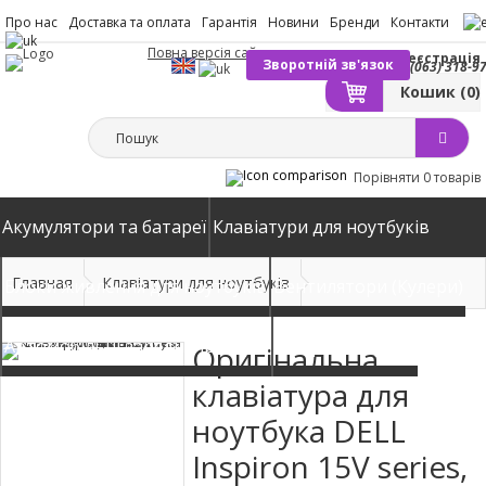
Про нас
Доставка та оплата
Гарантія
Новини
Бренди
Контакти
Повна версія сайту
Вхід
Реєстрація
Зворотній зв'язок
(063) 318-9
Кошик
(0)
Порівняти
0 товарів
Акумулятори та батареї
Клавіатури для ноутбуків
Главная
Клавіатури для ноутбуків
Блоки живлення для ноутбуків
Вентилятори (Кулери)
Автомобільні зарядні пристрої
Матриці екрани
Оригінальна
клавіатура для
ноутбука DELL
Inspiron 15V series,