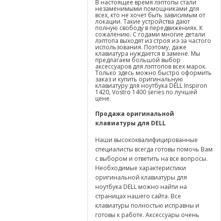
В настоящее время лэптопы стали
незаменимыми помощниками для
всех, кто не хочет быть зависимым от
локации. Такие устройства дают
полную свободу в передвижениях. К
сожалению. С годами многие детали
лэптопа выходят из строя из-за частого
использования. Поэтому, даже
клавиатура нуждается в замене. Мы
предлагаем большой выбор
аксессуаров для лэптопов всех марок.
Только здесь можно быстро оформить
заказ и купить оригинальную
клавиатуру для ноутбука DELL Inspiron
1420, Vostro 1400 series по лучшей
цене.
Продажа оригинальной
клавиатуры для
DELL
Наши высококвалифицированные
специалисты всегда готовы помочь Вам
с выбором и ответить на все вопросы.
Необходимые характеристики
оригинальной клавиатуры для
ноутбука DELL можно найти на
страницах нашего сайта. Все
клавиатуры полностью исправны и
готовы к работе. Аксессуары очень