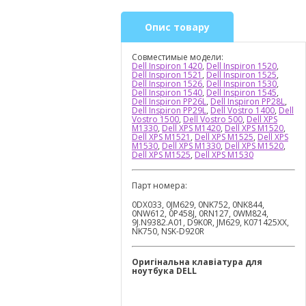
Опис товару
Совместимые модели:
Dell Inspiron 1420
,
Dell Inspiron 1520
,
Dell Inspiron 1521
,
Dell Inspiron 1525
,
Dell Inspiron 1526
,
Dell Inspiron 1530
,
Dell Inspiron 1540
,
Dell Inspiron 1545
,
Dell Inspiron PP26L
,
Dell Inspiron PP28L
,
Dell Inspiron PP29L
,
Dell Vostro 1400
,
Dell
Vostro 1500
,
Dell Vostro 500
,
Dell XPS
M1330
,
Dell XPS M1420
,
Dell XPS M1520
,
Dell XPS M1521
,
Dell XPS M1525
,
Dell XPS
M1530
,
Dell XPS М1330
,
Dell XPS М1520
,
Dell XPS М1525
,
Dell XPS М1530
Парт номера:
0DX033, 0JM629, 0NK752, 0NK844,
0NW612, 0P458J, 0RN127, 0WM824,
9J.N9382.A01, D9K0R, JM629, K071425XX,
NK750, NSK-D920R
Оригінальна клавіатура для
ноутбука
DELL