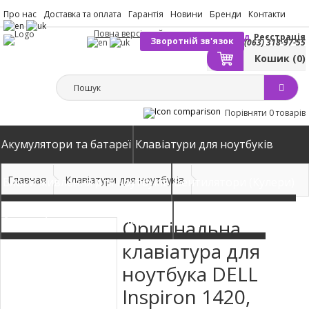
Про нас
Доставка та оплата
Гарантія
Новини
Бренди
Контакти
Повна версія сайту
Вхід
Реєстрація
Зворотній зв'язок
(063) 318-97-55
Кошик
(0)
Порівняти
0 товарів
Акумулятори та батареї
Клавіатури для ноутбуків
Главная
Клавіатури для ноутбуків
Блоки живлення для ноутбуків
Вентилятори (Кулери)
Автомобільні зарядні пристрої
Матриці екрани
Оригінальна
клавіатура для
ноутбука DELL
Inspiron 1420,