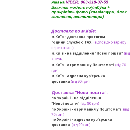
нам на
VIBER:
063-318-97-55
Вкажіть модель ноутбука +
прикріпіть фото (клавіатури, блок
живлення, вентилятора)
Доставка по м.Київ:
м.Київ - доставка протягом
години службою TAXI
(відповідно тарифу
перевізника)
м.Київ - на відділення "Нової пошти"
(від
70 грн)
м.Київ -
отримання у Поштоматі
(від 70
грн)
м.Київ -
адресна кур'єрська
доставка
(
від
90 грн
)
Доставка "Нова пошта":
по Україні -
на відділення
"Нової пошти"
(від 80 грн)
по Україні - отримання у
Поштоматі
(від
7
0 грн
)
по Україні - адресна кур'єрська
доставка
(
від
90 грн)