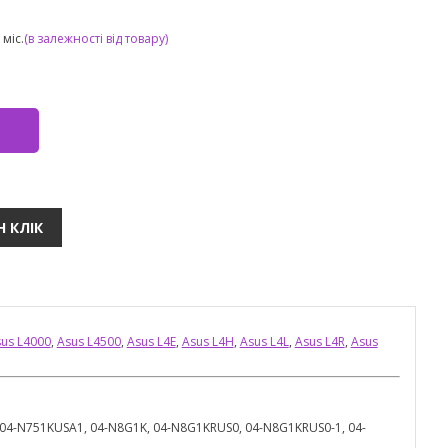
міс.
(в залежності від товару)
us L4000
,
Asus L4500
,
Asus L4E
,
Asus L4H
,
Asus L4L
,
Asus L4R
,
Asus
 04-N751KUSA1, 04-N8G1K, 04-N8G1KRUS0, 04-N8G1KRUS0-1, 04-