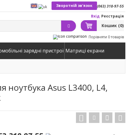
Зворотній зв'язок
(063) 318-97-55
Вхід
Реєстрація
Кошик
(0)
Порівняти
0 товарів
омобільні зарядні пристрої
Матриці екрани
я ноутбука Asus L3400, L4,
k