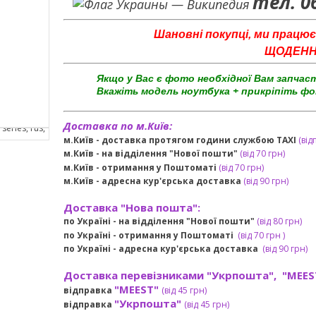
тел. 0
Шановні покупці, ми працює
ЩОДЕННО 
Якщо у Вас є фото необхідної Вам запчас
Вкажіть модель ноутбука + прикріпіть фо
Доставка по м.Київ:
м.Київ - доставка протягом години службою TAXI
(від
м.Київ - на відділення "Нової пошти"
(від 70 грн)
м.Київ -
отримання у Поштоматі
(від 70 грн)
м.Київ -
адресна кур'єрська доставка
(
від
90 грн
)
Доставка "Нова пошта":
по Україні -
на відділення "Нової пошти"
(від 80 грн)
по Україні - отримання у
Поштоматі
(від 7
0 грн
)
по Україні - адресна кур'єрська доставка
(
від
90 грн)
Доставка перевізниками "Укрпошта", "MEES
"MEEST"
відправка
(від 45 грн
)
"Укрпошта"
відправка
(від 45 грн
)