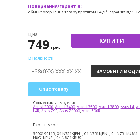
Повернення/гарантія:
обмін/повернення товару протягом 14 діб, гарантія від 1-12 
Ціна
749
КУПИТИ
грн.
В наявності
Опис товару
Совместимые модели:
Asus L3000
,
Asus L3400
,
Asus L3500
,
Asus L3800
,
Asus L4
,
As
L4R
,
Asus Z90
,
Asus Z9000
,
Asus Z90R
Парт номера:
3000190115, 04-N751KJPN1, 04-N751KJPN1, 04-N751KUSA1,
N8G1KRUS1, 04-N8G1KRUS1