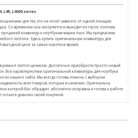
4,
L
4
R
,
L
4000
series
щниками для тех, кто не хочет зависеть от одной локации.
ура. Со временем она засоряется и выходит из строя, поэтому
 продажей клавиатур к ноутбукам марки Asus. Мы предлагаем
юбого лэптопа. Здесь купить оригинальную клавиатуру для
мой выгодной цене за самое короткое время.
ть в ремонт лэптоп целиком. Достаточно приобрести просто новый
мое. Все характеристики оригинальной клавиатуры для ноутбука
талогах нашего сайта. Мы всегда готовы помочь с выбором
 надежность всех товаров, которые в наличии. Оригінальна
es цена которой Вас обрадует, абсолютно исправна и готова к работе
т остался доволен своей покупкой.