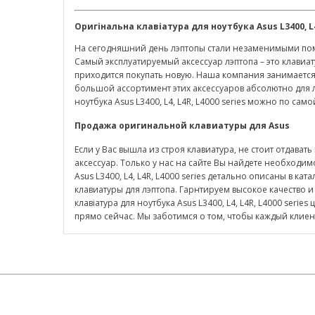
Оригінальна клавіатура для ноутбука
Asus
L
3400,
L
На сегодняшний день лэптопы стали незаменимыми помо
Самый эксплуатируемый аксессуар лэптопа – это клавиат
приходится покупать новую. Наша компания занимается
большой ассортимент этих аксессуаров абсолютно для л
ноутбука Asus L3400, L4, L4R, L4000 series можно по са
Продажа оригинальной клавиатуры для
Asus
Если у Вас вышла из строя клавиатура, не стоит отдава
аксессуар. Только у нас на сайте Вы найдете необходи
Asus L3400, L4, L4R, L4000 series детально описаны в ка
клавиатуры для лэптопа. Гарнтируем высокое качество и
клавіатура для ноутбука Asus L3400, L4, L4R, L4000 seri
прямо сейчас. Мы заботимся о том, чтобы каждый клиен