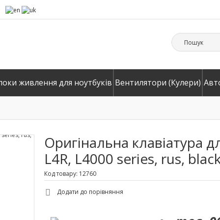
локи живлення для ноутбуків
Вентилятори (Кулери)
Авт
Оригінальна клавіатура дл
L4R, L4000 series, rus, blac
Код товару: 12760
Додати до порівняння