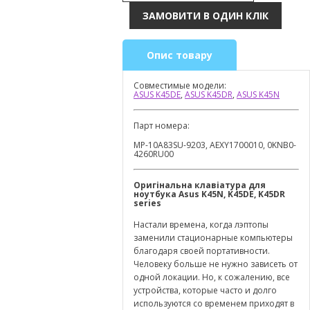
Опис товару
Совместимые модели:
ASUS K45DE
,
ASUS K45DR
,
ASUS K45N
Парт номера:
MP-10A83SU-9203, AEXY1700010, 0KNB0-
4260RU00
Оригінальна клавіатура для
ноутбука
Asus
K
45
N
,
K
45
DE
,
K
45
DR
series
Настали времена, когда лэптопы
заменили стационарные компьютеры
благодаря своей портативности.
Человеку больше не нужно зависеть от
одной локации. Но, к сожалению, все
устройства, которые часто и долго
используются со временем приходят в