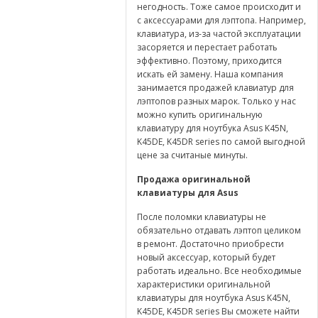
негодность. Тоже самое происходит и
с аксессуарами для лэптопа. Например,
клавиатура, из-за частой эксплуатации
засоряется и перестает работать
эффективно. Поэтому, приходится
искать ей замену. Наша компания
занимается продажей клавиатур для
лэптопов разных марок. Только у нас
можно купить оригинальную
клавиатуру для ноутбука Asus K45N,
K45DE, K45DR series по самой выгодной
цене за считаные минуты.
Продажа оригинальной
клавиатуры для
Asus
После поломки клавиатуры не
обязательно отдавать лэптоп целиком
в ремонт. Достаточно приобрести
новый аксессуар, который будет
работать идеально. Все необходимые
характеристики оригинальной
клавиатуры для ноутбука Asus K45N,
K45DE, K45DR series Вы сможете найти