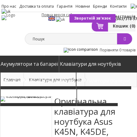
Про нас
Доставка та оплата
Гарантія
Новини
Бренди
Контакти
Повна версія сайту
Вхід
Реєстрація
Зворотній зв'язок
(063) 318-9
Кошик
(0)
Порівняти
0 товарів
Акумулятори та батареї
Клавіатури для ноутбуків
Главная
Клавіатури для ноутбуків
Блоки живлення для ноутбуків
Вентилятори (Кулери)
Автомобільні зарядні пристрої
Матриці екрани
Оригінальна
клавіатура для
ноутбука Asus
K45N, K45DE,