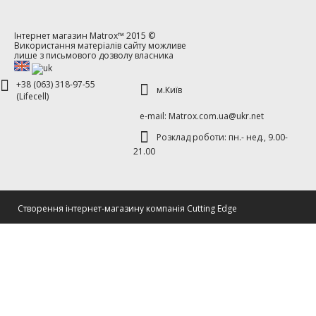
Інтернет магазин
Matrox™
2015 ©
Використання матеріалів сайту можливе
лише з письмового дозволу власника
+38 (063) 318-97-55
м.Київ
(Lifecell)
е-mаil: Matrox.com.ua@ukr.net
Розклад роботи: пн.- нед., 9.00-
21.00
Cтворення інтернет-магазину компанія Cutting Edge