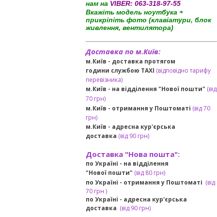
нам на
VIBER:
063-318-97-55
Вкажіть модель ноутбука +
прикріпіть фото (клавіатури, блок
живлення, вентилятора)
Доставка по м.Київ:
м.Київ - доставка протягом
години службою TAXI
(відповідно тарифу
перевізника)
м.Київ - на відділення "Нової пошти"
(від
70 грн)
м.Київ -
отримання у Поштоматі
(від 70
грн)
м.Київ -
адресна кур'єрська
доставка
(
від
90 грн
)
Доставка "Нова пошта":
по Україні -
на відділення
"Нової пошти"
(від 80 грн)
по Україні - отримання у
Поштоматі
(від
7
0 грн
)
по Україні - адресна кур'єрська
доставка
(
від
90 грн)