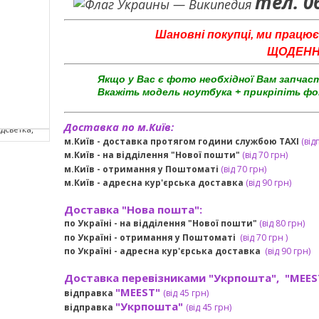
тел. 0
Шановні покупці, ми працює
ЩОДЕННО 
Якщо у Вас є фото необхідної Вам запчас
Вкажіть модель ноутбука + прикріпіть фо
Доставка по м.Київ:
м.Київ - доставка протягом години службою TAXI
(від
м.Київ - на відділення "Нової пошти"
(від 70 грн)
м.Київ -
отримання у Поштоматі
(від 70 грн)
м.Київ -
адресна кур'єрська доставка
(
від
90 грн
)
Доставка "Нова пошта":
по Україні -
на відділення "Нової пошти"
(від 80 грн)
по Україні - отримання у
Поштоматі
(від 7
0 грн
)
по Україні - адресна кур'єрська доставка
(
від
90 грн)
Доставка перевізниками "Укрпошта", "MEES
"MEEST"
відправка
(від 45 грн
)
"Укрпошта"
відправка
(від 45 грн
)