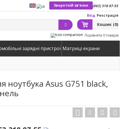
Зворотній зв'язок
(063) 318-97-55
Вхід
Реєстрація
Кошик
(0)
Порівняти
0 товарів
омобільні зарядні пристрої
Матриці екрани
я ноутбука Asus G751 black,
анель