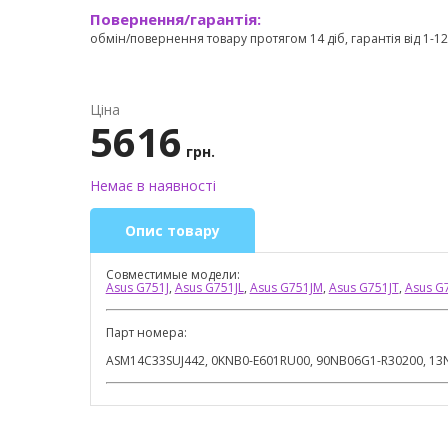
Повернення/гарантія:
обмін/повернення товару протягом 14 діб, гарантія від 1-12 
Ціна
5616
грн.
Немає в наявності
Опис товару
Совместимые модели:
Asus G751J
,
Asus G751JL
,
Asus G751JM
,
Asus G751JT
,
Asus G
Парт номера:
ASM14C33SUJ442, 0KNB0-E601RU00, 90NB06G1-R30200, 1