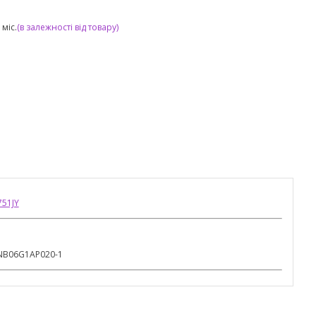
міс.
(в залежності від товару)
751JY
3NB06G1AP020-1