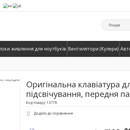
локи живлення для ноутбуків
Вентилятори (Кулери)
Авт
Оригінальна клавіатура дл
підсвічування, передня п
Код товару: 13778
Додати до порівняння