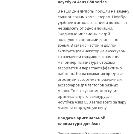
ноутбука
Asus
G
50
series
В наши дни лэптопы пришли на замену
стационарным компьютерам. Ноутбук
удобнее в использовании и позволяет
не зависеть от одной локации.
Ежедневно миллионы людей
пользуются лэптопами длительное
время. В связи с частой и долгой
эксплуатацией некоторые аксессуары
со временем нуждаются в замене.
Например, клавиатура с годами
засоряется и перестает эффективно
работать. Наша компания предлагает
огромный ассортимент различный
аксессуаров для лэптопов разных
марок. Только у нас можно купить
оригинальную клавиатуру для
ноутбука Asus G50 series всего за пару
минут за подходящую цену.
Продажа оригинальной
клавиатуры для
Asus
Перед покупной нового аксессуара