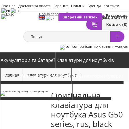
Про нас
Доставка та оплата
Гарантія
Новини
Бренди
Контакти
Повна версія сайту
Вхід
Реєстрація
Зворотній зв'язок
(063) 318-97-55
Кошик
(0)
Порівняти
0 товарів
Акумулятори та батареї
Клавіатури для ноутбуків
Главная
Клавіатури для ноутбуків
Блоки живлення для ноутбуків
Вентилятори (Кулери)
Автомобільні зарядні пристрої
Матриці екрани
Оригінальна
клавіатура для
ноутбука Asus G50
series, rus, black