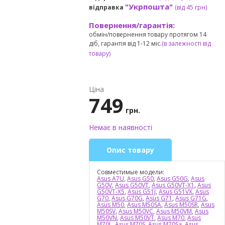
"Укрпошта"
відправка
(від 45 грн
)
Повернення/гарантія:
обмін/повернення товару протягом 14
діб, гарантія від 1-12 міс.
(в залежності від
товару)
Ціна
749
грн.
Немає в наявності
Опис товару
Совместимые модели:
Asus A7U
,
Asus G50
,
Asus G50G
,
Asus
G50V
,
Asus G50VT
,
Asus G50VT-X1
,
Asus
G50VT-X5
,
Asus G51J
,
Asus G51VX
,
Asus
G70
,
Asus G70G
,
Asus G71
,
Asus G71G
,
Asus M50
,
Asus M50SA
,
Asus M50SR
,
Asus
M50SV
,
Asus M50VC
,
Asus M50VM
,
Asus
M50VN
,
Asus M50VT
,
Asus M70
,
Asus
M70L
,
Asus M70S
,
Asus M70Sa
,
Asus