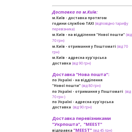
Доставка по м.Київ:
м.Київ - доставка протягом
години службою TAXI
(відповідно тарифу
перевізника)
м.Київ - на відділення "Нової пошти"
(від
70 грн)
м.Київ -
отримання у Поштоматі
(від 70
грн)
м.Київ -
адресна кур'єрська
доставка
(
від
90 грн
)
Доставка "Нова пошта":
по Україні -
на відділення
"Нової пошти"
(від 80 грн)
по Україні - отримання у
Поштоматі
(від
7
0 грн
)
по Україні - адресна кур'єрська
доставка
(
від
90 грн)
Доставка перевізниками
"Укрпошта", "MEEST"
"MEEST"
відправка
(від 45 грн
)