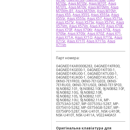
M70SL
,
Asus M70Sr
,
Asus M70T
,
Asus
M70TL
,
Asus M70V
,
Asus M70Vm
,
Asus
M70Vm-B1
,
Asus M70Vn
,
Asus M70Vr
,
Asus X55
,
Asus X55S
,
Asus X55Sa
,
Asus
X55Sr
,
Asus X55Sv
,
Asus X57
,
Asus X57Sa
,
Asus X57Sr
,
Asus X57Sv
,
Asus X57Vc
,
Asus
X57Vm
,
Asus X57Vn
,
Asus X70
,
Asus X70E
,
Asus X70F
,
Asus X70Kr
,
Asus X70L
,
Asus
X70Se
,
Asus X70Sr
,
Asus X70Z
,
Asus X71
,
Asus X71A
,
Asus X71Q
,
Asus X71SL
,
Asus
X71Sr
,
Asus X71Tl
,
Asus X71Tp
,
Asus
X71Vn
Парт номера:
04GNED1KAR0008283, 04GNED1KFR00,
04GNED1KGE00-1, 04GNED1KIT00-1,
04GNED1KRU00-1, 04GNED1KTU00-1,
04GNED1KUK00-1, 04GNED1KUS00-1,
0KN0-7E1FR03, 0KN0-7E1GE03, 0KN0-
7E1RU03, 0KN0-7E1US03, 0KN0-TE1SP03,
9J.N0B82.101, 9J.N0B82.10E, 9J.N0B82.10F,
9J.N0B82.10G, 9J.N0B82.10R,
9J.N0B82.10S, 9J.N0B82.10T,
9J.N0B82.10U, 9J.N0B82.11A, MP-
03753A0-5287, MP-03753SU-5287, MP-
0375610-5282, MP-03756GB-5287, MP-
03756P0-5287, NSK-U4101, NSK-U410R,
NSK-U410T, NSK-U411A, V022440AS1
Оригінальна клавіатура для