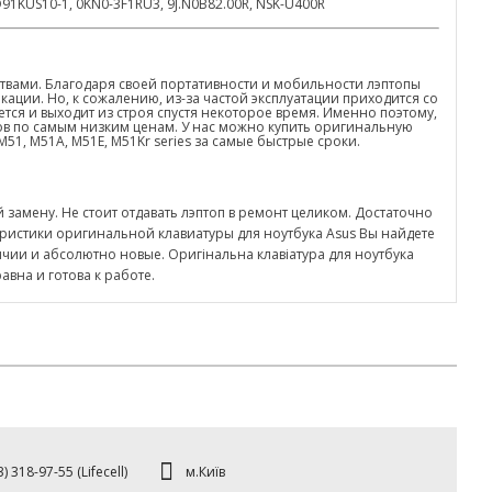
KUS10-1, 0KN0-3F1RU3, 9J.N0B82.00R, NSK-U400R
твами. Благодаря своей портативности и мобильности лэптопы
ации. Но, к сожалению, из-за частой эксплуатации приходится со
тся и выходит из строя спустя некоторое время. Именно поэтому,
в по самым низким ценам. У нас можно купить оригинальную
e, M51, M51A, M51E, M51Kr series за самые быстрые сроки.
й замену. Не стоит отдавать лэптоп в ремонт целиком. Достаточно
ристики оригинальной клавиатуры для ноутбука Asus Вы найдете
ичии и абсолютно новые. Оригінальна клавіатура для ноутбука
вна и готова к работе.
м.Київ
) 318-97-55 (Lifecell)