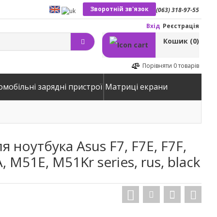
Зворотній зв'язок
(063) 318-97-55
Вхід
Реєстрація
Кошик
(0)
Порівняти
0 товарів
омобільні зарядні пристрої
Матриці екрани
 ноутбука Asus F7, F7E, F7F,
, M51E, M51Kr series, rus, black