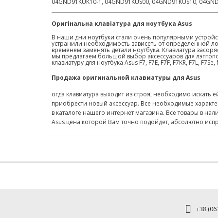
04GND91KUK10-1, 04GND91KUS00, 04GND91KUS10, 04GND91
Оригінальна клавіатура для ноутбука
Asus
В наши дни ноутбуки стали очень популярными устройс
устранили необходимость зависеть от определенной лок
временем заменять детали ноутбука. Клавиатура засоряе
мы предлагаем большой выбор аксессуаров для лэптопо
клавиатуру для ноутбука Asus F7, F7E, F7F, F7KR, F7L, F7S
Продажа оригинальной клавиатуры для
Asus
огда клавиатура выходит из строя, необходимо искать е
приобрести новый аксессуар. Все необходимые характе
в каталоге нашего интернет магазина. Все товары в нал
Asus цена которой Вам точно подойдет, абсолютно испра
+38 (063