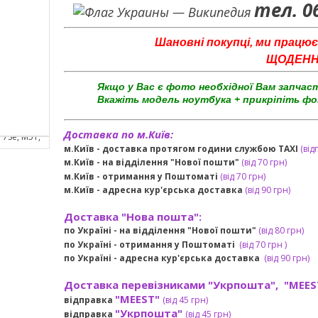
тел. 0
Шановні покупці, ми працює
ЩОДЕННО 
Якщо у Вас є фото необхідної Вам запчас
Вкажіть модель ноутбука + прикріпіть фо
Доставка по м.Київ:
м.Київ - доставка протягом години службою TAXI
(від
м.Київ - на відділення "Нової пошти"
(від 70 грн)
м.Київ -
отримання у Поштоматі
(від 70 грн)
м.Київ -
адресна кур'єрська доставка
(
від
90 грн
)
Доставка "Нова пошта":
по Україні -
на відділення "Нової пошти"
(від 80 грн)
по Україні - отримання у
Поштоматі
(від 7
0 грн
)
по Україні - адресна кур'єрська доставка
(
від
90 грн)
Доставка перевізниками "Укрпошта", "MEES
"MEEST"
відправка
(від 45 грн
)
"Укрпошта"
відправка
(від 45 грн
)