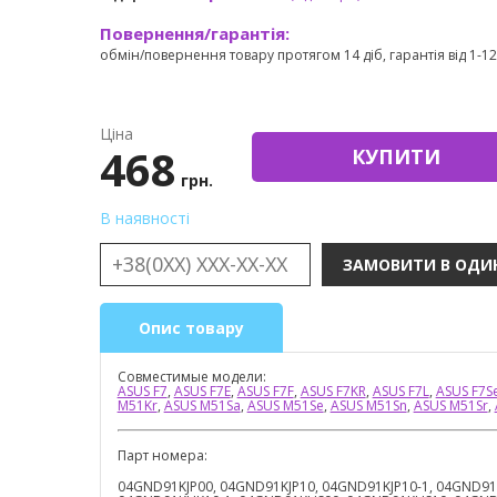
Повернення/гарантія:
обмін/повернення товару протягом 14 діб, гарантія від 1-12 
Ціна
468
КУПИТИ
грн.
В наявності
Опис товару
Совместимые модели:
ASUS F7
,
ASUS F7E
,
ASUS F7F
,
ASUS F7KR
,
ASUS F7L
,
ASUS F7S
M51Kr
,
ASUS M51Sa
,
ASUS M51Se
,
ASUS M51Sn
,
ASUS M51Sr
,
Парт номера:
04GND91KJP00, 04GND91KJP10, 04GND91KJP10-1, 04GND9