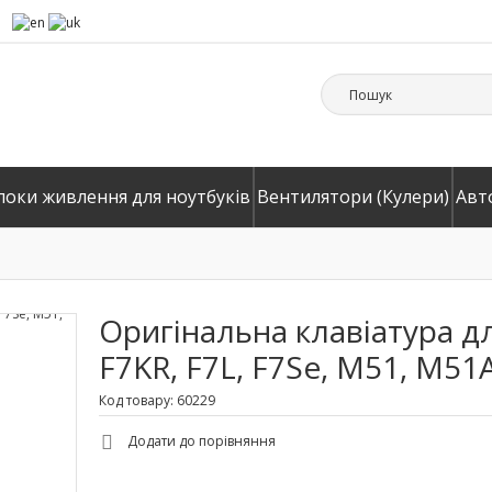
локи живлення для ноутбуків
Вентилятори (Кулери)
Авт
Оригінальна клавіатура для
F7KR, F7L, F7Se, M51, M51A
Код товару: 60229
Додати до порівняння