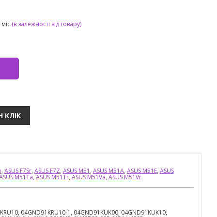
міс.
(в залежності від товару)
e
,
ASUS F7Sr
,
ASUS F7Z
,
ASUS M51
,
ASUS M51A
,
ASUS M51E
,
ASUS
ASUS M51Ta
,
ASUS M51Tr
,
ASUS M51Va
,
ASUS M51Vr
1KRU10, 04GND91KRU10-1, 04GND91KUK00, 04GND91KUK10,