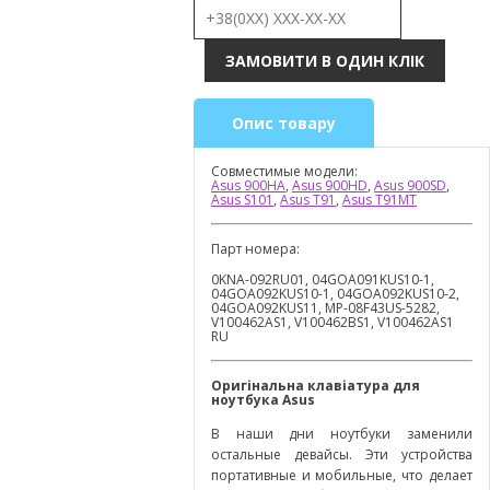
Опис товару
Совместимые модели:
Asus 900HA
,
Asus 900HD
,
Asus 900SD
,
Asus S101
,
Asus T91
,
Asus T91MT
Парт номера:
0KNA-092RU01, 04GOA091KUS10-1,
04GOA092KUS10-1, 04GOA092KUS10-2,
04GOA092KUS11, MP-08F43US-5282,
V100462AS1, V100462BS1, V100462AS1
RU
Оригінальна клавіатура для
ноутбука
Asus
В наши дни ноутбуки заменили
остальные девайсы. Эти устройства
портативные и мобильные, что делает