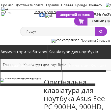
Про нас
Доставка та оплата
Гарантія
Новини
Бренди
Контакти
Повна версія сайту
Вхід
Реєстрація
Зворотній зв'язок
(063) 318-9
Кошик
(0)
Порівняти
0 товарів
Акумулятори та батареї
Клавіатури для ноутбуків
Главная
Клавіатури для ноутбуків
Блоки живлення для ноутбуків
Вентилятори (Кулери)
Автомобільні зарядні пристрої
Матриці екрани
Оригінальна
клавіатура для
ноутбука Asus Eee
PC 900HA, 900HD,