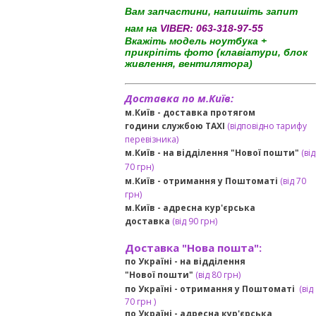
Вам запчастини, напишіть запит
нам на
VIBER:
063-318-97-55
Вкажіть модель ноутбука +
прикріпіть фото (клавіатури, блок
живлення, вентилятора)
Доставка по м.Київ:
м.Київ - доставка протягом
години службою TAXI
(відповідно тарифу
перевізника)
м.Київ - на відділення "Нової пошти"
(від
70 грн)
м.Київ -
отримання у Поштоматі
(від 70
грн)
м.Київ -
адресна кур'єрська
доставка
(
від
90 грн
)
Доставка "Нова пошта":
по Україні -
на відділення
"Нової пошти"
(від 80 грн)
по Україні - отримання у
Поштоматі
(від
7
0 грн
)
по Україні - адресна кур'єрська