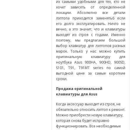
их самыми удобными для тех, кто не
хочет зависеть от определенной
локации. Абсолютно все детали
лэптопа приходится заменять6 если
его долго эксплуатировать. Ничто не
вечно, а это значит, что и клавиатуры
выходят из строя с годами. Именно
поэтому, мы предлагаем большой
выбор клавиатур для лэптопов разных
марок. Только у нас можно купить
оригинальную клавиатуру для
ноутбука Asus 900HA, 900HD, 900SD,
S101, T91, T91MT series по самой
выгодной цене за самые короткие
сроки.
Продажа оригинальной
клавиатуры для
Asus
Когда аксессуар выходит из строя, не
обязательно относить лэптоп к ремонт.
Можно приобрести новую клавиатуру,
которая снова будет исправно
функционировать. Все необходимые