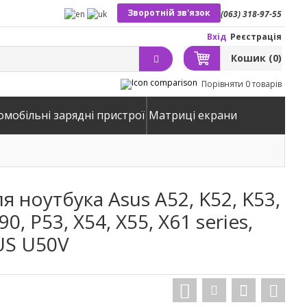
Зворотній зв'язок
(063) 318-97-55
Вхід
Реєстрація
Кошик
(0)
Порівняти
0 товарів
омобільні зарядні пристрої
Матриці екрани
я ноутбука Asus A52, K52, K53,
0, P53, X54, X55, X61 series,
SUS U50V