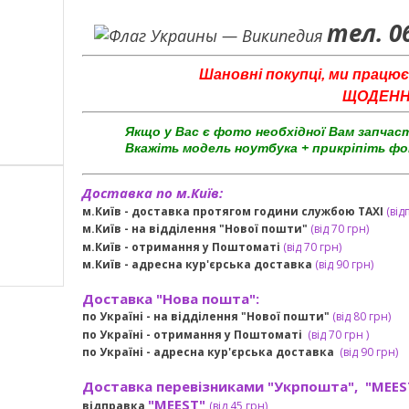
тел. 0
Шановні покупці, ми працює
ЩОДЕННО 
Якщо у Вас є фото необхідної Вам запчас
Вкажіть модель ноутбука + прикріпіть фо
Доставка по м.Київ:
м.Київ - доставка протягом години службою TAXI
(від
м.Київ - на відділення "Нової пошти"
(від 70 грн)
м.Київ -
отримання у Поштоматі
(від 70 грн)
м.Київ -
адресна кур'єрська доставка
(
від
90 грн
)
Доставка "Нова пошта":
по Україні -
на відділення "Нової пошти"
(від 80 грн)
по Україні - отримання у
Поштоматі
(від 7
0 грн
)
по Україні - адресна кур'єрська доставка
(
від
90 грн)
Доставка перевізниками "Укрпошта", "MEES
"MEEST"
відправка
(від 45 грн
)