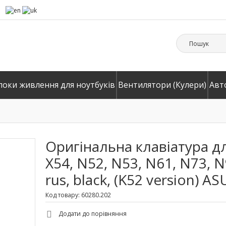
локи живлення для ноутбуків
Вентилятори (Кулери)
Авт
Оригінальна клавіатура дл
X54, N52, N53, N61, N73, N9
rus, black, (K52 version) A
Код товару: 60280.202
Додати до порівняння