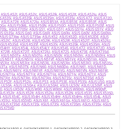
,
ASUS A52J
,
ASUS A52Jc
,
ASUS A52Jk
,
ASUS A52Jt
,
ASUS A52Ju
,
ASUS
S A53Sj
,
ASUS A53Sk
,
ASUS A53Sm
,
ASUS A53Sv
,
ASUS A72
,
ASUS A72D
,
,
ASUS A72Jt
,
ASUS A72Ju
,
ASUS B53A
,
ASUS B53E
,
ASUS B53F
,
ASUS
0Gx
,
ASUS F50ML
,
ASUS F50N
,
ASUS F50Q
,
ASUS F50S
,
ASUS F50Sf
,
ASUS
70SL
,
ASUS F70SV
,
ASUS G51
,
ASUS G51J
,
ASUS G51Jx
,
ASUS G51V
,
ASUS
US G53Sx
,
ASUS G60
,
ASUS G60J
,
ASUS G60Jx
,
ASUS G60V
,
ASUS G60Vx
,
ASUS G73Jw
,
ASUS G73Sw
,
ASUS K52
,
ASUS K52D
,
ASUS K52DE
,
ASUS
 K52JC
,
ASUS K52JE
,
ASUS K52JK
,
ASUS K52JR
,
ASUS K52JT
,
ASUS K52JU
,
ASUS K53Sd
,
ASUS K53Sf
,
ASUS K53Sj
,
ASUS K53Sk
,
ASUS K53Sm
,
ASUS
 K54HY
,
ASUS K54L
,
ASUS K54LY
,
ASUS K54S
,
ASUS K72
,
ASUS K72D
,
ASUS
 K72JR
,
ASUS K72JT
,
ASUS K72JU
,
ASUS K72S
,
ASUS K73E
,
ASUS K73Sd
,
,
ASUS N50Te
,
ASUS N50Tp
,
ASUS N50V
,
ASUS N50Vc
,
ASUS N50Vg
,
ASUS
US N51T
,
ASUS N51V
,
ASUS N51Vf
,
ASUS N51Vg
,
ASUS N51Vn
,
ASUS
N53Jg
,
ASUS N53Jg
,
ASUS N53JL
,
ASUS N53Jn
,
ASUS N53JQ
,
ASUS N53Sc
,
53Ta
,
ASUS N53Tk
,
ASUS N60
,
ASUS N60Dp
,
ASUS N61
,
ASUS N61D
,
v
,
ASUS N61V
,
ASUS N61VF
,
ASUS N61VG
,
ASUS N61VN
,
ASUS N61W
,
US N71Ja
,
ASUS N71Jg
,
ASUS N71Jq
,
ASUS N71Jv
,
ASUS N71V
,
ASUS
 N73Jg
,
ASUS N73Jn
,
ASUS N73Jq
,
ASUS N73Sc
,
ASUS N73Sd
,
ASUS
US P52F
,
ASUS P52Jc
,
ASUS P53
,
ASUS P53E
,
ASUS P53Sj
,
ASUS U50
,
ASUS
 UL50A
,
ASUS UL50Ag
,
ASUS UL50At
,
ASUS UL50V
,
ASUS UL50Vf
,
ASUS
0
,
ASUS UX50V
,
ASUS W90
,
ASUS W90V
,
ASUS W90Vn
,
ASUS W90VP
,
SUS X52Jr
,
ASUS X52Jt
,
ASUS X52Ju
,
ASUS X52N
,
ASUS X53S
,
ASUS X53SD
,
4
,
ASUS X54C
,
ASUS X54H
,
ASUS X54Hr
,
ASUS X54Hy
,
ASUS X54L
,
ASUS
S X55U
,
ASUS X55VD
,
ASUS X61
,
ASUS X61Gx
,
ASUS X61Q
,
ASUS X61S
,
,
ASUS X73Sd
,
ASUS X73Si
,
ASUS X73Sj
,
ASUS X73Sm
,
ASUS X73Sv
,
ASUS
US X75VD
6, 04GNV32KKO01-3, 04GNV32KN500-3, 04GNV32KND00-1, 04GNV32KND00-2, 04GNV32KND00-3, 04GNV32KND00-6, 04GNV32KND01-3, 04GNV32KNW00-1, 04GNV32KNW00-2, 04GNV32KNW01-3, 04GNV32KPO00-1, 04GNV32KPO00-2, 04GNV32KPO00-3, 04GNV32KPO00-6, 04GNV32KPO01-3, 04GNV32KRU00, 04GNV32KRU00-1, 04GNV32KRU00-2, 04GNV32KRU00-3, 04GNV32KRU00-6, 04GNV32KRU01, 04GNV32KRU01-3, 04GNV32KSD00-1, 04GNV32KSD01-3, 04GNV32KSF00-1, 04GNV32KSF00-2, 04GNV32KSF00-3, 04GNV32KSF00-6, 04GNV32KSF01-3, 04GNV32KSK00-1, 04GNV32KSK00-2, 04GNV32KSK00-3, 04GNV32KSK00-6, 04GNV32KSK01-3, 04GNV32KSP00-1, 04GNV32KSP00-2, 04GNV32KSP00-3, 04GNV32KSP00-6, 04GNV32KSP01-3, 04GNV32KTA00-1, 04GNV32KTA00-2, 04GNV32KTA00-3, 04GNV32KTA00-6, 04GNV32KTA01-3, 04GNV32KTU00-1, 04GNV32KTU00-2, 04GNV32KTU00-3, 04GNV32KTU00-6, 04GNV32KTU01-3, 04GNV32KTW00-1, 04GNV32KTW00-2, 04GNV32KTW00-3, 04GNV32KTW00-6, 04GNV32KTW01-3, 04GNV32KUI00-1, 04GNV32KUI00-2, 04GNV32KUI00-3, 04GNV32KUI00-6, 04GNV32KUI01-3, 04GNV32KUK00, 04GNV32KUK00-1, 04GNV32KUK00-2, 04GNV32KUK00-3, 04GNV32KUK00-6, 04GNV32KUK01-3, 04GNV32KUS00, 04GNV32KUS00-1, 04GNV32KUS00-2, 04GNV32KUS00-3, 04GNV32KUS00-6, 04GNV32KUS01-3, 04GNV32KWB00-1, 04GNV32KWB00-2, 04GNV32KWB00-3, 04GNV32KWB00-6, 04GNV32KWB01-3, 04GNV33KAR00-3, 04GNV33KAR02-3, 04GNV33KBE00-3, 04GNV33KBE02-3, 04GNV33KBG02-3, 04GNV33KBR00-3, 04GNV33KBR02-3, 04GNV33KCB00-3, 04GNV33KCB02-3, 04GNV33KCF00-3, 04GNV33KCZ00-3, 04GNV33KCZ02-3, 04GNV33KFR00-3, 04GNV33KFR02-3, 04GNV33KFS00-3, 04GNV33KFS02-3, 04GNV33KGE00-3, 04GNV33KGE02-3, 04GNV33KGR00-3, 04GNV33KGR02-3, 04GNV33KHE00-3, 04GNV33KHE02-3, 04GNV33KHU00-3, 04GNV33KHU02-3, 04GNV33KIS00-3, 04GNV33KIT00-3, 04GNV33KIT02-3, 04GNV33KJP00-3, 04GNV33KJP02-3, 04GNV33KKO00-3, 04GNV33KKO02-3, 04GNV33KND00-3, 04GNV33KND02-3, 04GNV33KPO00-3, 04GNV33KPO02-3, 04GNV33KRU00-3, 04GNV33KRU02-3, 04GNV33KSF00-3, 04GNV33KSF02-3, 04GNV33KSK00-3, 04GNV33KSK02-3, 04GNV33KSP00-3, 04GNV33KSP02-3, 04GNV33KTA00-3, 04GNV33KTA02-3, 04GNV33KTU00-3, 04GNV33KTU02-3, 04GNV33KTW00-3, 04GNV33KTW02-3, 04GNV33KUI00-3, 04GNV33KUI02-3, 04GNV33KUK00-3, 04GNV33KUK02-3, 04GNV33KUS00-3, 04GNV33KUS01-3, 04GNV33KUS03-3, 04GNV33KWB00-3, 04GNV33KWB02-3, 04GNV34KJP00-3, 04GNV34KUK00-3, 04GNV34KUS00-3, 04GNV35KAR01-3, 04GNV35KBE01-3, 04GNV35KBG01-3, 04GNV35KBR01-3, 04GNV35KCB01-3, 04GNV35KCZ01-3, 04GNV35KFR01-3, 04GNV35KFS01-3, 04GNV35KGE01-3, 04GNV35KGR01-3, 04GNV35KHE01-3, 04GNV35KHU01-3, 04GNV35KIT01-3, 04GNV35KKO01-3, 04GNV35KND01-3, 04GNV35KPO01-3, 04GNV35KRU01-3, 04GNV35KSF01-3, 04GNV35KSK01-3, 04GNV35KSP01-3, 04GNV35KTA01-3, 04GNV35KTU01-3, 04GNV35KTW01-3, 04GNV35KUI01-3, 04GNV35KUK01-3, 04GNV35KUS01-3, 04GNV35KWB01-3, 04GNWF7KJP00-3, 04GNWF7KUK00-3, 04GNWF7KUS00-3, 04GNWU1KAR00-3, 04GNWU1KBE00-3, 04GNWU1KBG00-3, 04GNWU1KBR00-3, 04GNWU1KCB00-3, 04GNWU1KCZ00-3, 04GNWU1KFR00-3, 04GNWU1KFS00-3, 04GNWU1KGE00-3, 04GNWU1KGR00-3, 04GNWU1KHE00-3, 04GNWU1KHU00-3, 04GNWU1KIS00-3, 04GNWU1KIT00-3, 04GNWU1KJP00-3, 04GNWU1KKO00-3, 04GNWU1KND00-3, 04GNWU1KPO00-3, 04GNWU1KRU00-3, 04GNWU1KSF00-3, 04GNWU1KSK00-3, 04GNWU1KSP00-3, 04GNWU1KTA00-3, 04GNWU1KTU00-3, 04GNWU1KTW00-3, 04GNWU1KUI00-3, 04GNWU1KUK00-3, 04GNWU1KUS00-3, 04GNWU1KWB00-3, 04GNZX1KAR00-1, 04GNZX1KAR00-2, 04GNZX1KBE00-1, 04GNZX1KBE00-2, 04GNZX1KBG00-1, 04GNZX1KBG00-2, 04GNZX1KBR00-1, 04GNZX1KBR00-2, 04GNZX1KCB00-1, 04GNZX1KCB00-2, 04GNZX1KCZ00-1, 04GNZX1KCZ00-2, 04GNZX1KFR00-1, 04GNZX1KFR00-2, 04GNZX1KFS00-1, 04GNZX1KFS00-2, 04GNZX1KGE00-1, 04GNZX1KGE00-2, 04GNZX1KGR00-1, 04GNZX1KGR00-2, 04GNZX1KHE00-1, 04GNZX1KHE00-2, 04GNZX1KHU00-1, 04GNZX1KHU00-2, 04GNZX1KIT00-1, 04GNZX1KIT00-2, 04GNZX1KJP00-2, 04GNZX1KKO00-1, 04GNZX1KKO00-2, 04GNZX1KND00-1, 04GNZX1KND00-2, 04GNZX1KPO00-1, 04GNZX1KPO00-2, 04GNZX1KRU00-1, 04GNZX1KRU00-2, 04GNZX1KSF00-1, 04GNZX1KSF00-2, 04GNZX1KSK00-1, 04GNZX1KSK00-2, 04GNZX1KSP00-1, 04GNZX1KSP00-2, 04GNZX1KTA00-1, 04GNZX1KTA00-2, 04GNZX1KTU00-1, 04GNZX1KTU00-2, 04GNZX1KTW00-1, 04GNZX1KTW00-2, 04GNZX1KUI00-1, 04GNZX1KUI00-2, 04GNZX1KUK00-1, 04GNZX1KUK00-2, 04GNZX1KUS00-1, 04GNZX1KUS00-2, 04GNZX1KWB00-1, 04GNZX1KWB00-2, 0KN0-511JP02, 0KN0-511RU01, 0KN0-511RU02, 0KN0-511UK02, 0KN0-511US02, 0KN0-E01JP03, 0KN0-E01RU03, 0KN0-E01UK03, 0KN0-E01US03, 0KN0-E02JP03, 0KN0-E02RU01, 0KN0-E02RU06, 0KN0-E02UK03, 0KN0-E02US03, 0KN0-E03JP03, 0KN0-E03UK03, 0KN0-E03US03, 0KN0-E04JP03, 0KN0-E04UK03, 0KN0-E04US03, 0KN0-FN2RU03, 0KN0-J71RU02, 0KN0-J71RU03, 0KNB0-6020JP00, 0KNB0-6023JP00, 0KNB0-6027LA00, 0KNB0-602ABG00, 0KNB0-602ACZ00, 0KNB0-602AFR00, 0KNB0-602ARU00, 0KNB0-602ASF00, 0KNB0-602ASK00, 0KNB0-602AUI00, 0KNB0-602AUS00, 0KNB0-602AWB00, 0KNB0-6200AF00, 0KNB0-6200LA00, 0KNB0-6204BE00, 0KNB0-6204BG00, 0KNB0-6204CZ00, 0KNB0-6204FR00, 0KNB0-6204GE00, 0KNB0-6204GR00, 0KNB0-6204HU00, 0KNB0-6204IT00, 0KNB0-6204ND00, 0KNB0-6204RU00, 0KNB0-6204SF00, 0KNB0-6204SK00, 0KNB0-6204SP00, 0KNB0-6204UI00, 0KNB0-6204UK00, 0KNB0-6204US00, 0KNB0-6204WB00, 0KNB0-6210LA00, 0KNB0-6212BE00, 0KNB0-6212BG00, 0KNB0-6212CZ00, 0KNB0-6212FR00, 0KNB0-6212GE00, 0KNB0-6212GR00, 0KNB0-6212HU00, 0KNB0-6212IT00, 0KNB0-6212ND00, 0KNB0-6212RU00, 0KNB0-6212SF00, 0KNB0-6212SK00, 0KNB0-6212SP00, 0KNB0-6212UI00, 0KNB0-6212UK00, 0KNB0-6212US00, 0KNB0-6212WB00, 0KNB0-6220AF00, 0KNB0-6220LA00, 0KNB0-6221BE00, 0KNB0-6221BG00, 0KNB0-6221CZ00, 0KNB0-6221FR00, 0KNB0-6221GE00, 0KNB0-6221GR00, 0KNB0-6221HU00, 0KNB0-6221IT00, 0KNB0-6221ND00, 0KNB0-6221RU00, 0KNB0-6221SF00, 0KNB0-6221SK00, 0KNB0-6