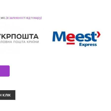
міс.
(в залежності від товару)