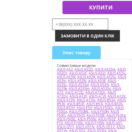
КУПИТИ
Опис товару
Совместимые модели:
ASUS A52
,
ASUS A52D
,
ASUS A52De
,
ASUS
A52Dr
,
ASUS A52F
,
ASUS A52J
,
ASUS A52Jc
,
ASUS A52Jk
,
ASUS A52Jt
,
ASUS A52Ju
,
ASUS
A52Jv
,
ASUS A52N
,
ASUS A53E
,
ASUS
A53Sc
,
ASUS A53Sd
,
ASUS A53Sj
,
ASUS
A53Sk
,
ASUS A53Sm
,
ASUS A53Sv
,
ASUS
A72
,
ASUS A72D
,
ASUS A72Dr
,
ASUS
A72Dy
,
ASUS A72F
,
ASUS A72J
,
ASUS A72Jr
,
ASUS A72Jt
,
ASUS A72Ju
,
ASUS B53A
,
ASUS
B53E
,
ASUS B53F
,
ASUS B53J
,
ASUS B53S
,
ASUS B53V
,
ASUS F50
,
ASUS F50GL
,
ASUS
F50Gx
,
ASUS F50ML
,
ASUS F50N
,
ASUS
F50Q
,
ASUS F50S
,
ASUS F50Sf
,
ASUS F50Sg
,
ASUS F50SL
,
ASUS F50Sv
,
ASUS F50Z
,
ASUS
F70
,
ASUS F70SL
,
ASUS F70SV
,
ASUS G51
,
ASUS G51J
,
ASUS G51Jx
,
ASUS G51V
,
ASUS
G51Vx
,
ASUS G53
,
ASUS G53Jg
,
ASUS