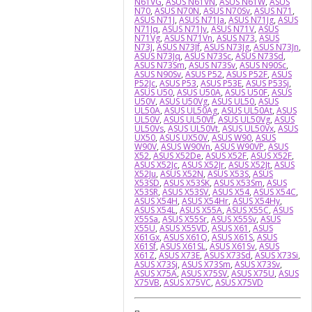
N61VG
,
ASUS N61VN
,
ASUS N61W
,
ASUS
N70
,
ASUS N70N
,
ASUS N70Sv
,
ASUS N71
,
ASUS N71J
,
ASUS N71Ja
,
ASUS N71Jg
,
ASUS
N71Jq
,
ASUS N71Jv
,
ASUS N71V
,
ASUS
N71Vg
,
ASUS N71Vn
,
ASUS N73
,
ASUS
N73J
,
ASUS N73Jf
,
ASUS N73Jg
,
ASUS N73Jn
,
ASUS N73Jq
,
ASUS N73Sc
,
ASUS N73Sd
,
ASUS N73Sm
,
ASUS N73Sv
,
ASUS N90Sc
,
ASUS N90Sv
,
ASUS P52
,
ASUS P52F
,
ASUS
P52Jc
,
ASUS P53
,
ASUS P53E
,
ASUS P53Sj
,
ASUS U50
,
ASUS U50A
,
ASUS U50F
,
ASUS
U50V
,
ASUS U50Vg
,
ASUS UL50
,
ASUS
UL50A
,
ASUS UL50Ag
,
ASUS UL50At
,
ASUS
UL50V
,
ASUS UL50Vf
,
ASUS UL50Vg
,
ASUS
UL50Vs
,
ASUS UL50Vt
,
ASUS UL50Vx
,
ASUS
UX50
,
ASUS UX50V
,
ASUS W90
,
ASUS
W90V
,
ASUS W90Vn
,
ASUS W90VP
,
ASUS
X52
,
ASUS X52De
,
ASUS X52F
,
ASUS X52F
,
ASUS X52Jc
,
ASUS X52Jr
,
ASUS X52Jt
,
ASUS
X52Ju
,
ASUS X52N
,
ASUS X53S
,
ASUS
X53SD
,
ASUS X53SK
,
ASUS X53Sm
,
ASUS
X53SR
,
ASUS X53SV
,
ASUS X54
,
ASUS X54C
,
ASUS X54H
,
ASUS X54Hr
,
ASUS X54Hy
,
ASUS X54L
,
ASUS X55A
,
ASUS X55C
,
ASUS
X55Sa
,
ASUS X55Sr
,
ASUS X55Sv
,
ASUS
X55U
,
ASUS X55VD
,
ASUS X61
,
ASUS
X61Gx
,
ASUS X61Q
,
ASUS X61S
,
ASUS
X61Sf
,
ASUS X61SL
,
ASUS X61Sv
,
ASUS
X61Z
,
ASUS X73E
,
ASUS X73Sd
,
ASUS X73Si
,
ASUS X73Sj
,
ASUS X73Sm
,
ASUS X73Sv
,
ASUS X75A
,
ASUS X75SV
,
ASUS X75U
,
ASUS
X75VB
,
ASUS X75VC
,
ASUS X75VD