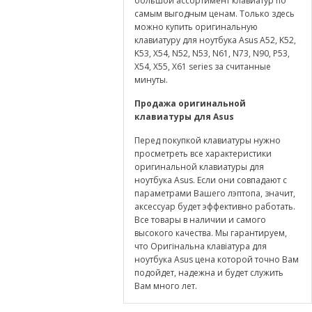
большой ассортимент клавиатур по
самым выгодным ценам. Только здесь
можно купить оригинальную
клавиатуру для ноутбука Asus A52, K52,
K53, X54, N52, N53, N61, N73, N90, P53,
X54, X55, X61 series за считанные
минуты.
Продажа оригинальной
клавиатуры для
Asus
Перед покупкой клавиатуры нужно
просметреть все характеристики
оригинальной клавиатуры для
ноутбука Asus. Если они совпадают с
параметрами Вашего лэптопа, значит,
аксессуар будет эффективно работать.
Все товары в наличии и самого
высокого качества. Мы гарантируем,
что Оригінальна клавіатура для
ноутбука Asus цена которой точно Вам
подойдет, надежна и будет служить
Вам много лет.