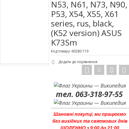
N53, N61, N73, N90,
P53, X54, X55, X61
series, rus, black,
(K52 version) ASUS
K73Sm
Код товару: 60280.119
Додати до порівняння
тел. 063-318-97-55
Шановні покупці, ми працюємо
без вихідних та святкових днів
ЩОДЕННО з 9:00 до 21:00