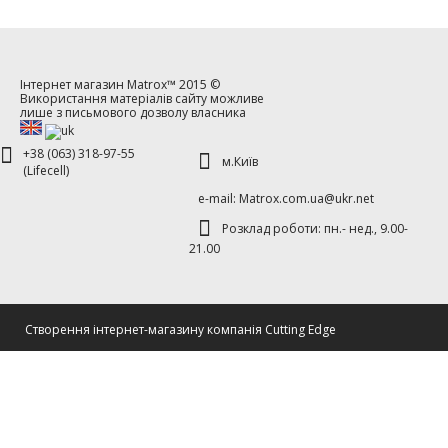
Інтернет магазин
Matrox™
2015 ©
Використання матеріалів сайту можливе
лише з письмового дозволу власника
+38 (063) 318-97-55
м.Київ
(Lifecell)
е-mаil: Matrox.com.ua@ukr.net
Розклад роботи: пн.- нед., 9.00-
21.00
Cтворення інтернет-магазину компанія Cutting Edge