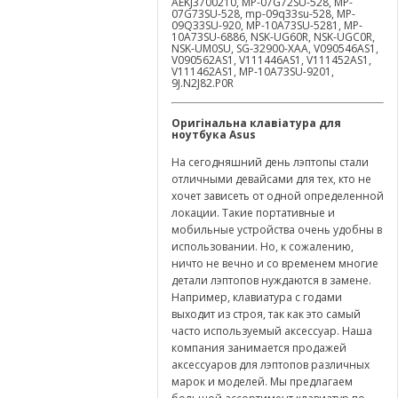
Оригінальна клавіатура для
ноутбука
Asus
На сегодняшний день лэптопы стали
отличными девайсами для тех, кто не
хочет зависеть от одной определенной
локации. Такие портативные и
мобильные устройства очень удобны в
использовании. Но, к сожалению,
ничто не вечно и со временем многие
детали лэптопов нуждаются в замене.
Например, клавиатура с годами
выходит из строя, так как это самый
часто используемый аксессуар. Наша
компания занимается продажей
аксессуаров для лэптопов различных
марок и моделей. Мы предлагаем