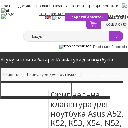
Про нас
Доставка та оплата
Гарантія
Новини
Бренди
Контакти
Повна версія сайту
Вхід
Реєстрація
Зворотній зв'язок
(063) 318-9
Кошик
(0)
Порівняти
0 товарів
Акумулятори та батареї
Клавіатури для ноутбуків
Главная
Клавіатури для ноутбуків
Блоки живлення для ноутбуків
Вентилятори (Кулери)
Автомобільні зарядні пристрої
Матриці екрани
Оригінальна
клавіатура для
ноутбука Asus A52,
K52, K53, X54, N52,