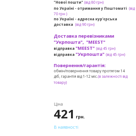
"Нової пошти"
(від 80 грн)
по Україні - отримання у
Поштоматі
(від
7
0 грн
)
по Україні - адресна кур'єрська
доставка
(
від
90 грн)
Доставка перевізниками
"Укрпошта", "MEEST"
"MEEST"
відправка
(від 45 грн
)
"Укрпошта"
відправка
(від 45 грн
)
Повернення/гарантія:
обмін/повернення товару протягом 14
діб, гарантія від 1-12 міс.
(в залежності від
товару)
Ціна
421
грн.
В наявності