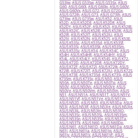
G53Jw
,
ASUS G53Sw
,
ASUS G53Sx
,
ASUS
G60
,
ASUS G60J
,
ASUS G60Jx
,
ASUS G60V
,
ASUS G60Vx
,
ASUS G72
,
ASUS G72Gx
,
ASUS G72Jh
,
ASUS G73
,
ASUS G73Jh
,
ASUS
G73Jw
,
ASUS G73Sw
,
ASUS K52
,
ASUS
K52D
,
ASUS K52DE
,
ASUS K52DR
,
ASUS
K52DY
,
ASUS K52F
,
ASUS K52J
,
ASUS K52JB
,
ASUS K52JC
,
ASUS K52JE
,
ASUS K52JK
,
ASUS
K52JR
,
ASUS K52JT
,
ASUS K52JU
,
ASUS
K52JV
,
ASUS K52N
,
ASUS K52S
,
ASUS K53E
,
ASUS K53Sc
,
ASUS K53Sd
,
ASUS K53Sf
,
ASUS K53Sj
,
ASUS K53Sk
,
ASUS K53Sm
,
ASUS K53Sv
,
ASUS K54
,
ASUS K54C
,
ASUS
K54H
,
ASUS K54HR
,
ASUS K54HY
,
ASUS
K54L
,
ASUS K54LY
,
ASUS K54S
,
ASUS K72
,
ASUS K72D
,
ASUS K72DR
,
ASUS K72DY
,
ASUS K72F
,
ASUS K72J
,
ASUS K72Jk
,
ASUS
K72JR
,
ASUS K72JT
,
ASUS K72JU
,
ASUS K72S
,
ASUS K73E
,
ASUS K73Sd
,
ASUS K73Sj
,
ASUS
K73Sm
,
ASUS K73Sv
,
ASUS N50
,
ASUS
N50A
,
ASUS N50Te
,
ASUS N50Tp
,
ASUS
N50V
,
ASUS N50Vc
,
ASUS N50Vg
,
ASUS
N50Vg
,
ASUS N50Vm
,
ASUS N50Vn
,
ASUS
N51
,
ASUS N51A
,
ASUS N51T
,
ASUS N51V
,
ASUS N51Vf
,
ASUS N51Vg
,
ASUS N51Vn
,
ASUS N52D
,
ASUS N53
,
ASUS N53Da
,
ASUS
N53J
,
ASUS N53Jf
,
ASUS N53Jg
,
ASUS N53Jg
,
ASUS N53JL
,
ASUS N53Jn
,
ASUS N53JQ
,
ASUS N53Sc
,
ASUS N53SL
,
ASUS N53Sm
,
ASUS N53Sn
,
ASUS N53Sv
,
ASUS N53Ta
,
ASUS N53Tk
,
ASUS N60
,
ASUS N60Dp
,
ASUS N61
,
ASUS N61D
,
ASUS N61Da
,
ASUS
N61J
,
ASUS N61Ja
,
ASUS N61Jq
,
ASUS
N61Jv
,
ASUS N61V
,
ASUS N61VF
,
ASUS