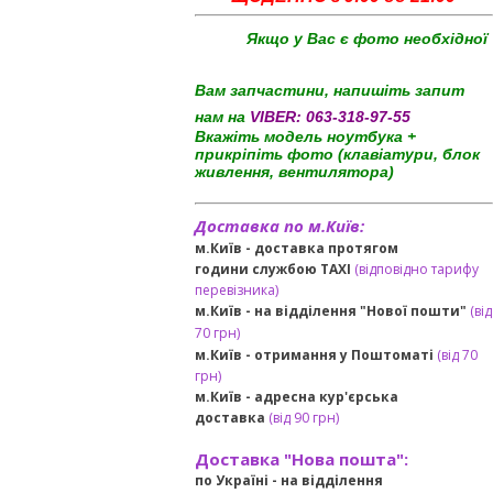
Якщо у Вас є фото необхідної
Вам запчастини, напишіть запит
нам на
VIBER:
063-318-97-55
Вкажіть модель ноутбука +
прикріпіть фото (клавіатури, блок
живлення, вентилятора)
Доставка по м.Київ:
м.Київ - доставка протягом
години службою TAXI
(відповідно тарифу
перевізника)
м.Київ - на відділення "Нової пошти"
(від
70 грн)
м.Київ -
отримання у Поштоматі
(від 70
грн)
м.Київ -
адресна кур'єрська
доставка
(
від
90 грн
)
Доставка "Нова пошта":
по Україні -
на відділення