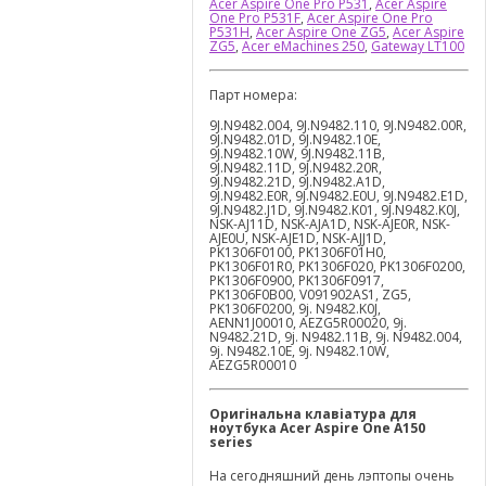
Acer Aspire One Pro P531
,
Acer Aspire
One Pro P531F
,
Acer Aspire One Pro
P531H
,
Acer Aspire One ZG5
,
Acer Aspire
ZG5
,
Acer eMachines 250
,
Gateway LT100
Парт номера:
9J.N9482.004, 9J.N9482.110, 9J.N9482.00R,
9J.N9482.01D, 9J.N9482.10E,
9J.N9482.10W, 9J.N9482.11B,
9J.N9482.11D, 9J.N9482.20R,
9J.N9482.21D, 9J.N9482.A1D,
9J.N9482.E0R, 9J.N9482.E0U, 9J.N9482.E1D,
9J.N9482.J1D, 9J.N9482.K01, 9J.N9482.K0J,
NSK-AJ11D, NSK-AJA1D, NSK-AJE0R, NSK-
AJE0U, NSK-AJE1D, NSK-AJJ1D,
PK1306F0100, PK1306F01H0,
PK1306F01R0, PK1306F020, PK1306F0200,
PK1306F0900, PK1306F0917,
PK1306F0B00, V091902AS1, ZG5,
PK1306F0200, 9j. N9482.K0J,
AENN1J00010, AEZG5R00020, 9j.
N9482.21D, 9j. N9482.11B, 9j. N9482.004,
9j. N9482.10E, 9j. N9482.10W,
AEZG5R00010
Оригінальна клавіатура для
ноутбука
Acer Aspire One A150
series
На сегодняшний день лэптопы очень