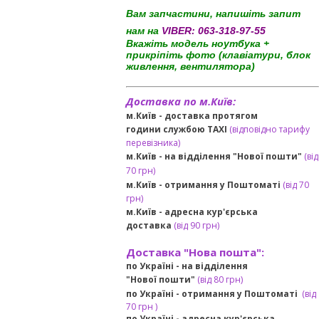
Вам запчастини, напишіть запит
нам на
VIBER:
063-318-97-55
Вкажіть модель ноутбука +
прикріпіть фото (клавіатури, блок
живлення, вентилятора)
Доставка по м.Київ:
м.Київ - доставка протягом
години службою TAXI
(відповідно тарифу
перевізника)
м.Київ - на відділення "Нової пошти"
(від
70 грн)
м.Київ -
отримання у Поштоматі
(від 70
грн)
м.Київ -
адресна кур'єрська
доставка
(
від
90 грн
)
Доставка "Нова пошта":
по Україні -
на відділення
"Нової пошти"
(від 80 грн)
по Україні - отримання у
Поштоматі
(від
7
0 грн
)
по Україні - адресна кур'єрська