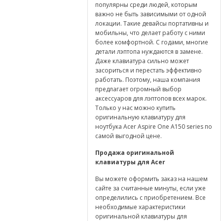
популярны среди людей, которым
важно не быть зависимыми от одной
локации. Такие девайсы портативны и
мобильны, что делает работу с ними
более комфортной. С годами, многие
детали лэптопа нуждаются в замене.
Даже клавиатура сильно может
засориться и перестать эффективно
работать. Поэтому, наша компания
предлагает огромный выбор
аксессуаров для лэптопов всех марок.
Только у нас можно купить
оригинальную клавиатуру для
ноутбука Acer Aspire One A150 series по
самой выгодной цене.
Продажа оригинальной
клавиатуры для
Acer
Вы можете оформить заказ на нашем
сайте за считанные минуты, если уже
определились с приобретением. Все
необходимые характеристики
оригинальной клавиатуры для