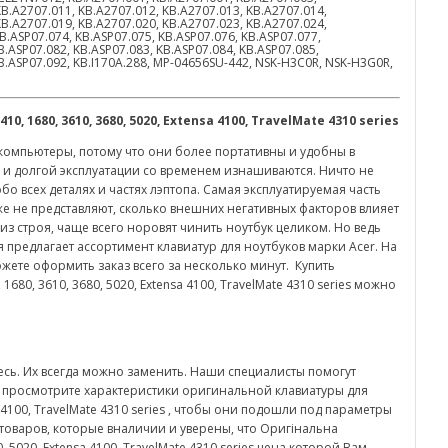
KB.A2707.011, KB.A2707.012, KB.A2707.013, KB.A2707.014,
KB.A2707.019, KB.A2707.020, KB.A2707.023, KB.A2707.024,
B.ASP07.074, KB.ASP07.075, KB.ASP07.076, KB.ASP07.077,
B.ASP07.082, KB.ASP07.083, KB.ASP07.084, KB.ASP07.085,
KB.ASP07.092, KB.I170A.288, MP-04656SU-442, NSK-H3C0R, NSK-H3G0R,
410, 1680, 3610, 3680, 5020, Extensa 4100, TravelMate 4310 series
омпьютеры, потому что они более портативны и удобны в
 и долгой эксплуатации со временем изнашиваются. Ничто не
о всех деталях и частях лэптопа. Самая эксплуатируемая часть
аже не представляют, сколько внешних негативных факторов влияет
т из строя, чаще всего норовят чинить ноутбук целиком. Но ведь
 предлагает ассортимент клавиатур для ноутбуков марки Acer. На
ете оформить заказ всего за несколько минут. Купить
680, 3610, 3680, 5020, Extensa 4100, TravelMate 4310 series можно
есь. Их всегда можно заменить. Наши специалисты помогут
просмотрите характеристики оригинальной клавиатуры для
sa 4100, TravelMate 4310 series , чтобы они подошли под параметры
 товаров, которые вналичии и уверены, что Оригінальна
0, 5020, Extensa 4100, TravelMate 4310 series цена которой Вам