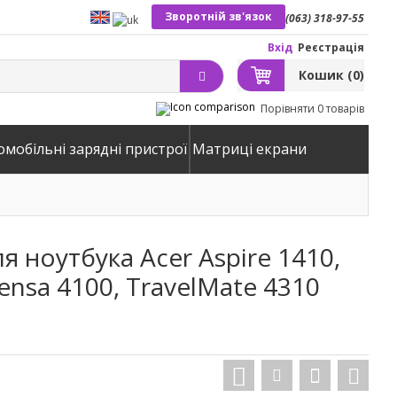
Зворотній зв'язок
(063) 318-97-55
Вхід
Реєстрація
Кошик
(0)
Порівняти
0 товарів
омобільні зарядні пристрої
Матриці екрани
я ноутбука Acer Aspire 1410,
tensa 4100, TravelMate 4310