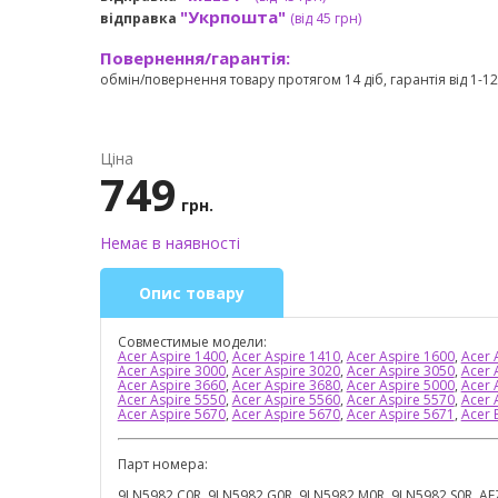
"Укрпошта"
відправка
(від 45 грн
)
Повернення/гарантія:
обмін/повернення товару протягом 14 діб, гарантія від 1-12 
Ціна
749
грн.
Немає в наявності
Опис товару
Совместимые модели:
Acer Aspire 1400
,
Acer Aspire 1410
,
Acer Aspire 1600
,
Acer 
Acer Aspire 3000
,
Acer Aspire 3020
,
Acer Aspire 3050
,
Acer 
Acer Aspire 3660
,
Acer Aspire 3680
,
Acer Aspire 5000
,
Acer 
Acer Aspire 5550
,
Acer Aspire 5560
,
Acer Aspire 5570
,
Acer 
Acer Aspire 5670
,
Acer Aspire 5670
,
Acer Aspire 5671
,
Acer 
Парт номера:
9J.N5982.C0R, 9J.N5982.G0R, 9J.N5982.M0R, 9J.N5982.S0R, A