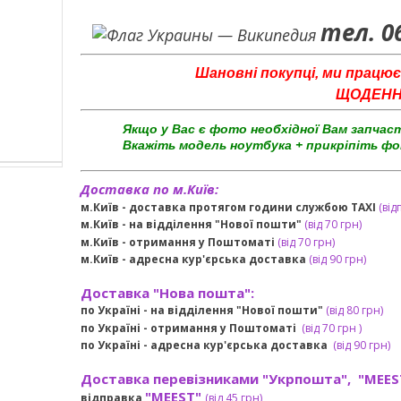
тел. 0
Шановні покупці, ми працює
ЩОДЕННО 
Якщо у Вас є фото необхідної Вам запчас
Вкажіть модель ноутбука + прикріпіть фо
Доставка по м.Київ:
м.Київ - доставка протягом години службою TAXI
(від
м.Київ - на відділення "Нової пошти"
(від 70 грн)
м.Київ -
отримання у Поштоматі
(від 70 грн)
м.Київ -
адресна кур'єрська доставка
(
від
90 грн
)
Доставка "Нова пошта":
по Україні -
на відділення "Нової пошти"
(від 80 грн)
по Україні - отримання у
Поштоматі
(від 7
0 грн
)
по Україні - адресна кур'єрська доставка
(
від
90 грн)
Доставка перевізниками "Укрпошта", "MEES
"MEEST"
відправка
(від 45 грн
)