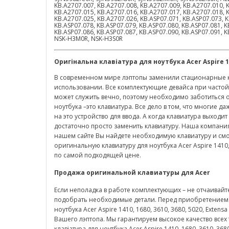
KB.A2707.007, KB.A2707.008, KB.A2707.009, KB.A2707.010, 
KB.A2707.015, KB.A2707.016, KB.A2707.017, KB.A2707.018, 
KB.A2707.025, KB.A2707.026, KB.ASP07.071, KB.ASP07.073, K
KB.ASP07.078, KB.ASP07.079, KB.ASP07.080, KB.ASP07.081, K
KB.ASP07.086, KB.ASP07.087, KB.ASP07.090, KB.ASP07.091, 
NSK-H3M0R, NSK-H3S0R
Оригінальна клавіатура для ноутбука
Acer
Aspire 1
В современном мире лэптопы заменили стационарные к
использовании. Все комплектующие девайса при частой
может служить вечно, поэтому необходимо заботиться об
ноутбука –это клавиатура. Все дело в том, что многие д
на это устройство для ввода. А когда клавиатура выходи
достаточно просто заменить клавиатуру. Наша компания
нашем сайте Вы найдете необходимую клавиатуру и смож
оригинальную клавиатуру для ноутбука Acer Aspire 1410, 1
по самой подходящей цене.
Продажа оригинальной клавиатуры для
Acer
Если неполадка в работе комплектующих – не отчаивайт
подобрать необходимые детали. Перед приобретением 
ноутбука Acer Aspire 1410, 1680, 3610, 3680, 5020, Exten
Вашего лэптопа. Мы гарантируем высокое качество всех
клавіатура для ноутбука Acer Aspire 1410, 1680, 3610, 368