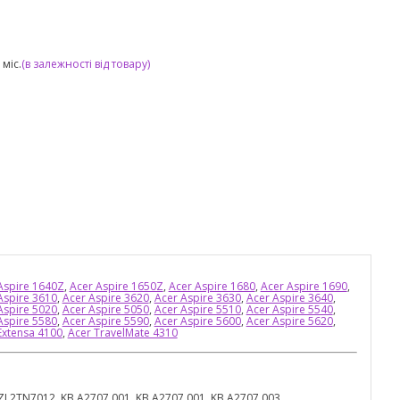
міс.
(в залежності від товару)
Aspire 1640Z
,
Acer Aspire 1650Z
,
Acer Aspire 1680
,
Acer Aspire 1690
,
Aspire 3610
,
Acer Aspire 3620
,
Acer Aspire 3630
,
Acer Aspire 3640
,
Aspire 5020
,
Acer Aspire 5050
,
Acer Aspire 5510
,
Acer Aspire 5540
,
Aspire 5580
,
Acer Aspire 5590
,
Acer Aspire 5600
,
Acer Aspire 5620
,
Extensa 4100
,
Acer TravelMate 4310
EZL2TN7012, KB.A2707.001, KB.A2707.001, KB.A2707.003,