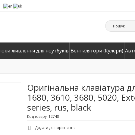
локи живлення для ноутбуків
Вентилятори (Кулери)
Авт
Оригінальна клавіатура дл
1680, 3610, 3680, 5020, Ex
series, rus, black
Код товару: 12748
Додати до порівняння