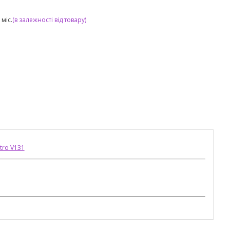
міс.
(в залежності від товару)
stro V131