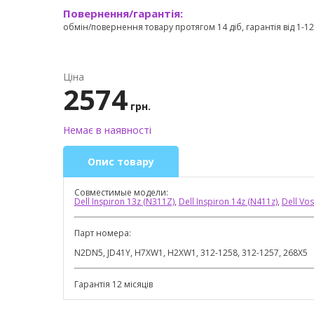
Повернення/гарантія:
обмін/повернення товару протягом 14 діб, гарантія від 1-12 
Ціна
2574
грн.
Немає в наявності
Опис товару
Совместимые модели:
Dell Inspiron 13z (N311Z)
,
Dell Inspiron 14z (N411z)
,
Dell Vo
Парт номера:
N2DN5, JD41Y, H7XW1, H2XW1, 312-1258, 312-1257, 268X5
Гарантія 12 місяців