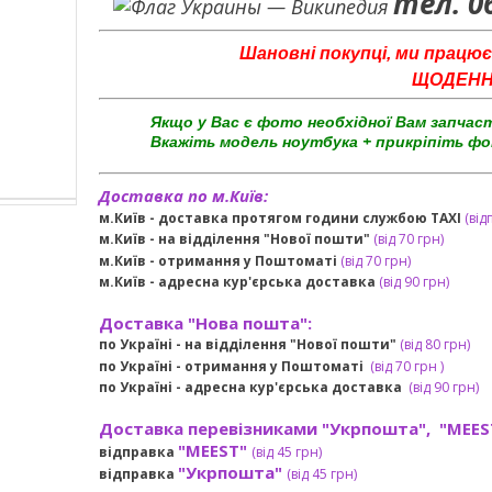
тел. 0
Шановні покупці, ми працює
ЩОДЕННО 
Якщо у Вас є фото необхідної Вам запчас
Вкажіть модель ноутбука + прикріпіть фо
Доставка по м.Київ:
м.Київ - доставка протягом години службою TAXI
(від
м.Київ - на відділення "Нової пошти"
(від 70 грн)
м.Київ -
отримання у Поштоматі
(від 70 грн)
м.Київ -
адресна кур'єрська доставка
(
від
90 грн
)
Доставка "Нова пошта":
по Україні -
на відділення "Нової пошти"
(від 80 грн)
по Україні - отримання у
Поштоматі
(від 7
0 грн
)
по Україні - адресна кур'єрська доставка
(
від
90 грн)
Доставка перевізниками "Укрпошта", "MEES
"MEEST"
відправка
(від 45 грн
)
"Укрпошта"
відправка
(від 45 грн
)