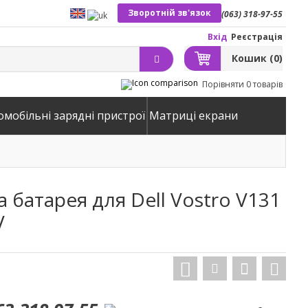
Зворотній зв'язок
(063) 318-97-55
Вхід
Реєстрація
Кошик
(0)
Порівняти
0 товарів
омобільні зарядні пристрої
Матриці екрани
 батарея для Dell Vostro V131
V