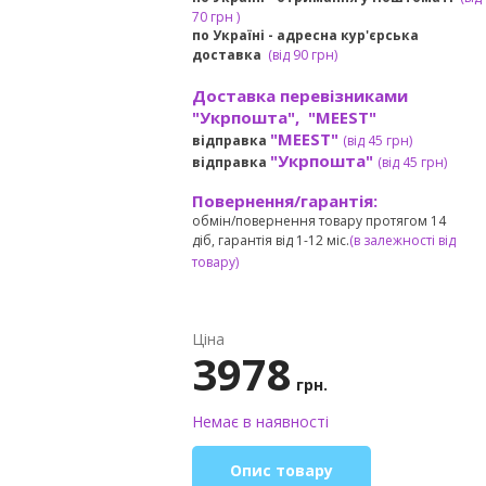
7
0 грн
)
по Україні - адресна кур'єрська
доставка
(
від
90 грн)
Доставка перевізниками
"Укрпошта", "MEEST"
"MEEST"
відправка
(від 45 грн
)
"Укрпошта"
відправка
(від 45 грн
)
Повернення/гарантія:
обмін/повернення товару протягом 14
діб, гарантія від 1-12 міс.
(в залежності від
товару)
Ціна
3978
грн.
Немає в наявності
Опис товару