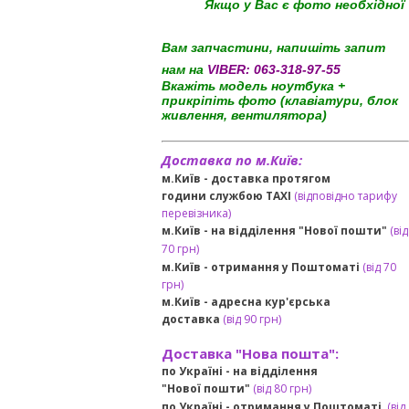
Якщо у Вас є фото необхідної
Вам запчастини, напишіть запит
нам на
VIBER:
063-318-97-55
Вкажіть модель ноутбука +
прикріпіть фото (клавіатури, блок
живлення, вентилятора)
Доставка по м.Київ:
м.Київ - доставка протягом
години службою TAXI
(відповідно тарифу
перевізника)
м.Київ - на відділення "Нової пошти"
(від
70 грн)
м.Київ -
отримання у Поштоматі
(від 70
грн)
м.Київ -
адресна кур'єрська
доставка
(
від
90 грн
)
Доставка "Нова пошта":
по Україні -
на відділення
"Нової пошти"
(від 80 грн)
по Україні - отримання у
Поштоматі
(від